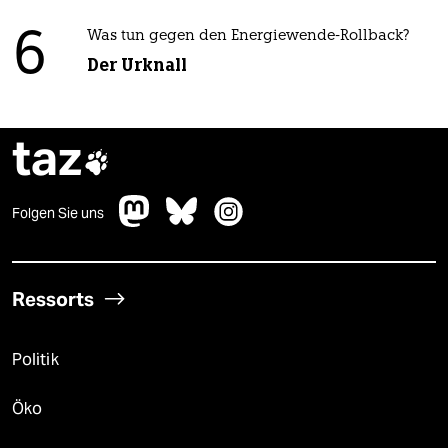
6
Was tun gegen den Energiewende-Rollback?
Der Urknall
taz

Folgen Sie uns
Ressorts
Politik
Öko