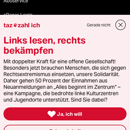
Aboservice
ePaper Login
taz
zahl ich
Gerade nicht

Downloads für Abonnierende
Links lesen, rechts
bekämpfen
© 2026 taz Verlags und Vertriebs GmbH
Mit doppelter Kraft für eine offene Gesellschaft!
Alle Rechte vorbehalten. Bei rechtlichen Fragen oder für Genehmigungen
wenden Sie sich bitte an
lizenzen@taz.de
Besonders jetzt brauchen Menschen, die sich gegen
Rechtsextremismus einsetzen, unsere Solidarität.
Daher gehen 50 Prozent der Einnahmen aus
Feedback
Redaktionsstatut
Kommune-Richtlinien
KI-
Neuanmeldungen an „Alles beginnt im Zentrum“ –
eine Kampagne, die bedrohte linke Kulturzentren
Leitlinie
Informant
Datenschutz
Impressum
AGB
und Jugendorte unterstützt. Sind Sie dabei?
Seitenwende
Einwilligungen widerrufen (Ads)

Ja, ich will