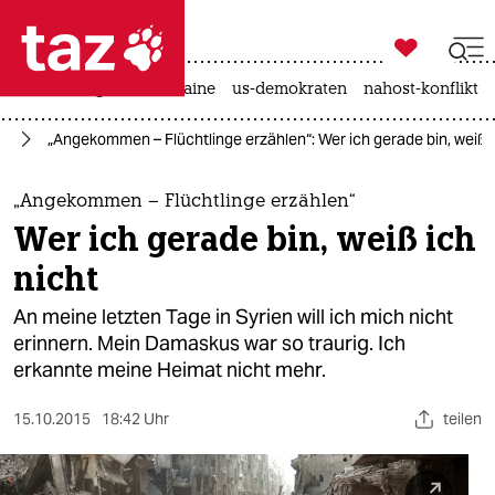

taz zahl ich
hitze
krieg in der ukraine
us-demokraten
nahost-konflikt

taz zahl ich
en
„Angekommen – Flüchtlinge erzählen“: Wer ich gerade bin, weiß i
taz zahl ich
themen
„Angekommen – Flüchtlinge erzählen“
Wer ich gerade bin, weiß ich
politik
nicht
öko
An meine letzten Tage in Syrien will ich mich nicht
erinnern. Mein Damaskus war so traurig. Ich
gesellschaft
erkannte meine Heimat nicht mehr.
kultur
15.10.2015
18:42 Uhr
teilen
sport