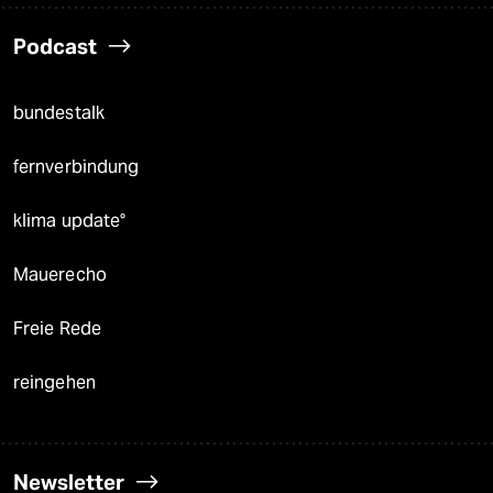
Podcast
bundestalk
fernverbindung
klima update°
Mauerecho
Freie Rede
reingehen
Newsletter