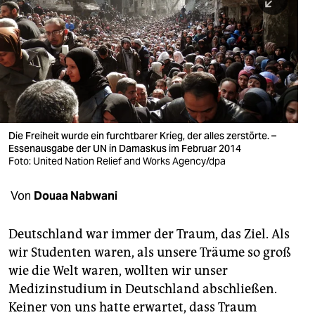
berlin
nord
wahrheit
verlag
verlag
Die Freiheit wurde ein furchtbarer Krieg, der alles zerstörte. –
Essenausgabe der UN in Damaskus im Februar 2014
veranstaltungen
Foto: United Nation Relief and Works Agency/dpa
shop
Von
Douaa Nabwani
fragen & hilfe
unterstützen
Deutschland war immer der Traum, das Ziel. Als
wir Studenten waren, als unsere Träume so groß
abo
wie die Welt waren, wollten wir unser
Medizinstudium in Deutschland abschließen.
genossenschaft
Keiner von uns hatte erwartet, dass Traum