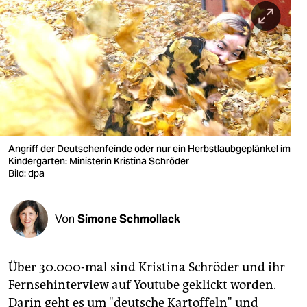
berlin
nord
wahrheit
verlag
verlag
veranstaltungen
Angriff der Deutschenfeinde oder nur ein Herbstlaubgeplänkel im
Kindergarten: Ministerin Kristina Schröder
shop
Bild: dpa
fragen & hilfe
Von
Simone Schmollack
unterstützen
abo
Über 30.000-mal sind Kristina Schröder und ihr
genossenschaft
Fernsehinterview auf Youtube geklickt worden.
Darin geht es um "deutsche Kartoffeln" und