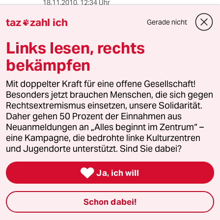
18.11.2010
,
12:34 Uhr
Man sollte in dieser Diskussion bedenken, daß
taz
zahl ich
Gerade nicht

gerade diejenigen, die den Begriff
"Deutschenfeindlichkeit" in Abrede stellen und
Links lesen, rechts
stigmatisieren, die ersten sind, die beim
Eintritt der eigenen Kinder ins schulpflichtige
bekämpfen
Alter alle mehr oder weniger legalen Register
ziehen, um ihre Lea-Sophies und Björn-
Mit doppelter Kraft für eine offene Gesellschaft!
Thorbens nicht dem Problem auszusetzen,
Besonders jetzt brauchen Menschen, die sich gegen
dessen Existenz die vereinte multikulturell
Rechtsextremismus einsetzen, unsere Solidarität.
beseelte Gutmenschenschaft so wortreich in
Daher gehen 50 Prozent der Einnahmen aus
Frage stellt :-)
Neuanmeldungen an „Alles beginnt im Zentrum“ –
eine Kampagne, die bedrohte linke Kulturzentren
und Jugendorte unterstützt. Sind Sie dabei?
RAberima
R

Ja, ich will
17.11.2010
,
16:17 Uhr
Weil es keine Studien über gruppenbezogene
Menschenfeindlichkeit gegenüber
Schon dabei!
Nichtmigranten und nichtmuslimischen