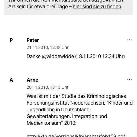
Artikeln für etwa drei Tage –
hier sind sie zu finden
.
Peter
P
21.11.2010
,
12:43 Uhr
Danke @widdewidde (18.11.2010 12:34 Uhr)
Arne
A
20.11.2010
,
13:13 Uhr
Was ist mit der Studie des Kriminologisches
Forschungsinstitut Niedersachsen, “Kinder und
Jugendliche in Deutschland:
Gewalterfahrungen, Integration und
Medienkonsum” 2010:
http://kfn.de/versions/kfn/assets/fob109.pdf