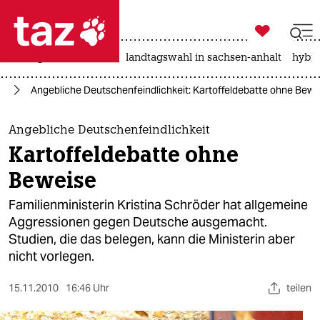

taz zahl ich
niedrigwasser
rente
landtagswahl in sachsen-anhalt
hybri

taz zahl ich
nd
Angebliche Deutschenfeindlichkeit: Kartoffeldebatte ohne Bewe
taz zahl ich
themen
Angebliche Deutschenfeindlichkeit
Kartoffeldebatte ohne
politik
Beweise
öko
Familienministerin Kristina Schröder hat allgemeine
Aggressionen gegen Deutsche ausgemacht.
gesellschaft
Studien, die das belegen, kann die Ministerin aber
nicht vorlegen.
kultur
sport
15.11.2010
16:46 Uhr
teilen