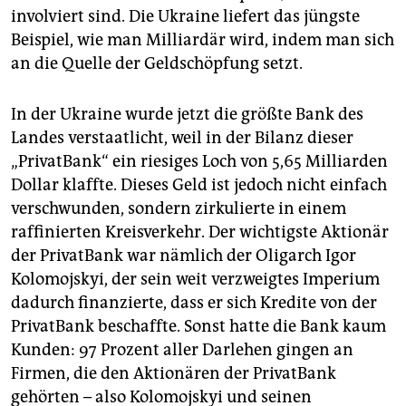
berlin
involviert sind. Die Ukraine liefert das jüngste
Beispiel, wie man Milliardär wird, indem man sich
nord
an die Quelle der Geldschöpfung setzt.
wahrheit
In der Ukraine wurde jetzt die größte Bank des
verlag
Landes verstaatlicht, weil in der Bilanz dieser
verlag
„PrivatBank“ ein riesiges Loch von 5,65 Milliarden
Dollar klaffte. Dieses Geld ist jedoch nicht einfach
veranstaltungen
verschwunden, sondern zirkulierte in einem
shop
raffinierten Kreisverkehr. Der wichtigste Aktionär
der PrivatBank war nämlich der Oligarch Igor
fragen & hilfe
Kolomojskyi, der sein weit verzweigtes Imperium
unterstützen
dadurch finanzierte, dass er sich Kredite von der
PrivatBank beschaffte. Sonst hatte die Bank kaum
abo
Kunden: 97 Prozent aller Darlehen gingen an
Firmen, die den Aktionären der PrivatBank
genossenschaft
gehörten – also Kolomojskyi und seinen