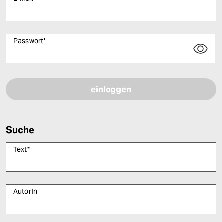
Passwort
*
Bitte füllen Sie alle Pflichtfelder (*) aus, um fortfahren zu können.
Suche
Text
*
AutorIn
Bitte füllen Sie alle Pflichtfelder (*) aus, um fortfahren zu können.