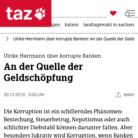

taz zahl ich
ceuta
hitze
bergsteigen
katzen
landtagswahl in sachsen-

taz zahl ich
el
Ulrike Herrmann über korrupte Banken: An der Quelle der Gelds
taz zahl ich
themen
Ulrike Herrmann über korrupte Banken
An der Quelle der
politik
Geldschöpfung
öko
20.12.2016
0:00 Uhr
teilen
gesellschaft
kultur
Die Korruption ist ein schillerndes Phänomen:
Bestechung, Steuerbetrug, Nepotismus oder auch
sport
schlichter Diebstahl können darunter fallen. Aber
besonders lukrativ wird Korruption, wenn Banken