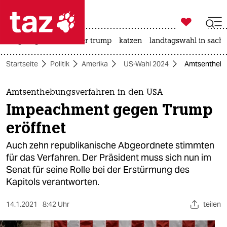

taz zahl ich
bergsteigen
usa unter trump
katzen
landtagswahl in sachs

taz zahl ich
Startseite
Politik
Amerika
US-Wahl 2024
Amtsenthebu
taz zahl ich
themen
Amtsenthebungsverfahren in den USA
Impeachment gegen Trump
politik
eröffnet
öko
Auch zehn republikanische Abgeordnete stimmten
für das Verfahren. Der Präsident muss sich nun im
gesellschaft
Senat für seine Rolle bei der Erstürmung des
Kapitols verantworten.
kultur
sport
14.1.2021
8:42 Uhr
teilen