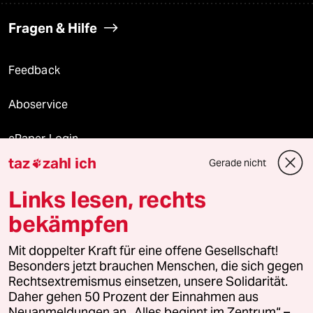
Fragen & Hilfe
Feedback
Aboservice
ePaper Login
taz
zahl ich
Gerade nicht

Downloads für Abonnierende
Links lesen, rechts
bekämpfen
© 2026 taz Verlags und Vertriebs GmbH
Mit doppelter Kraft für eine offene Gesellschaft!
Alle Rechte vorbehalten. Bei rechtlichen Fragen oder für Genehmigungen
wenden Sie sich bitte an
lizenzen@taz.de
Besonders jetzt brauchen Menschen, die sich gegen
Rechtsextremismus einsetzen, unsere Solidarität.
Daher gehen 50 Prozent der Einnahmen aus
Feedback
Redaktionsstatut
Kommune-Richtlinien
KI-
Neuanmeldungen an „Alles beginnt im Zentrum“ –