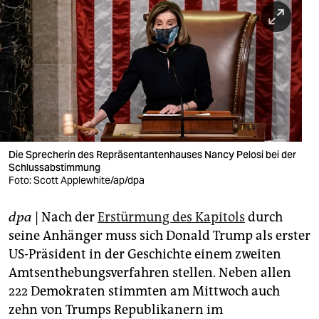
berlin
nord
wahrheit
verlag
verlag
veranstaltungen
Die Sprecherin des Repräsentantenhauses Nancy Pelosi bei der
Schlussabstimmung
Foto: Scott Applewhite/ap/dpa
shop
fragen & hilfe
dpa
| Nach der
Erstürmung des Kapitols
durch
seine Anhänger muss sich Donald Trump als erster
unterstützen
US-Präsident in der Geschichte einem zweiten
abo
Amtsenthebungsverfahren stellen. Neben allen
222 Demokraten stimmten am Mittwoch auch
genossenschaft
zehn von Trumps Republikanern im