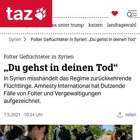

taz zahl ich
hitze
bergsteigen
usa unter trump
katzen
landtagswahl i

taz zahl ich
Syrien
Folter Geflüchteter in Syrien: „Du gehst in deinen Tod“
taz zahl ich
themen
Folter Geflüchteter in Syrien
„Du gehst in deinen Tod“
politik
In Syrien misshandelt das Regime zurückkehrende
öko
Flüchtlinge. Amnesty International hat Dutzende
Fälle von Folter und Vergewaltigungen
gesellschaft
aufgezeichnet.
kultur
7.9.2021
10:24 Uhr
teilen
sport