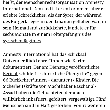
epaper login
heißt, der Menschenrechtsorganisation Amnesty
International. Dem Tod ist er entkommen, aber er
erlebte Schreckliches. Als der Syrer, der während
des Bürgerkrieges in den Libanon geflohen war, in
sein Heimatland zurückkehrte, landete er für
sechs Monate in einem
Foltergefängnis des
syrischen Regimes
.
Amnesty International hat das Schicksal
Dutzender Rück­keh­re­r*in­nen wie Karim
dokumentiert. Der
am Dienstag veröffentlichte
Bericht
schildert „schreckliche Übergriffe“ gegen
66 Rück­keh­re­r*in­nen – darunter 13 Kinder. Die
Sicherheitskräfte von Machthaber Baschar al-
Assad haben die Geflüchteten demnach
willkürlich inhaftiert, gefoltert, vergewaltigt. Fünf
Menschen sind in Haft gestorben. Von 17 weiteren