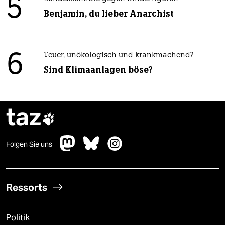
5
Benjamin, du lieber Anarchist
6
Teuer, unökologisch und krankmachend?
Sind Klimaanlagen böse?
taz

Folgen Sie uns
Ressorts
Politik