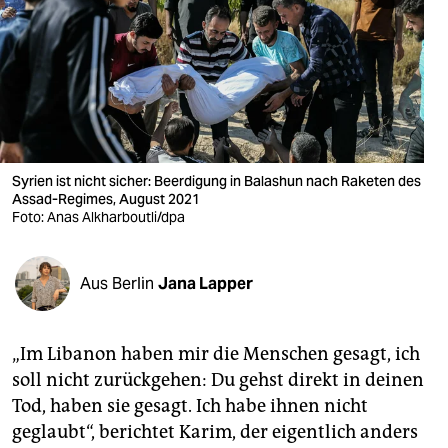
berlin
nord
wahrheit
verlag
verlag
Syrien ist nicht sicher: Beerdigung in Balashun nach Raketen des
Assad-Regimes, August 2021
veranstaltungen
Foto: Anas Alkharboutli/dpa
shop
Aus Berlin
Jana Lapper
fragen & hilfe
unterstützen
„Im Libanon haben mir die Menschen gesagt, ich
abo
soll nicht zurückgehen: Du gehst direkt in deinen
Tod, haben sie gesagt. Ich habe ihnen nicht
genossenschaft
geglaubt“, berichtet Karim, der eigentlich anders