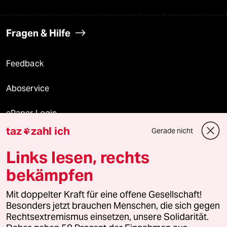
Fragen & Hilfe
Feedback
Aboservice
ePaper Login
taz
zahl ich
Gerade nicht

Downloads für Abonnierende
Links lesen, rechts
bekämpfen
© 2026 taz Verlags und Vertriebs GmbH
Alle Rechte vorbehalten. Bei rechtlichen Fragen oder für Genehmigungen
Mit doppelter Kraft für eine offene Gesellschaft!
wenden Sie sich bitte an
lizenzen@taz.de
Besonders jetzt brauchen Menschen, die sich gegen
Rechtsextremismus einsetzen, unsere Solidarität.