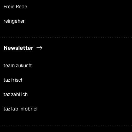
Freie Rede
reingehen
Newsletter
team zukunft
taz frisch
taz zahl ich
taz lab Infobrief