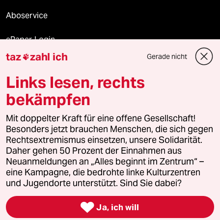
Aboservice
ePaper Login
taz
zahl ich
Gerade nicht

Downloads für Abonnierende
Links lesen, rechts
bekämpfen
© 2026 taz Verlags und Vertriebs GmbH
Mit doppelter Kraft für eine offene Gesellschaft!
Alle Rechte vorbehalten. Bei rechtlichen Fragen oder für Genehmigungen
wenden Sie sich bitte an
lizenzen@taz.de
Besonders jetzt brauchen Menschen, die sich gegen
Rechtsextremismus einsetzen, unsere Solidarität.
Daher gehen 50 Prozent der Einnahmen aus
Feedback
Redaktionsstatut
Kommune-Richtlinien
KI-
Neuanmeldungen an „Alles beginnt im Zentrum“ –
eine Kampagne, die bedrohte linke Kulturzentren
Leitlinie
Informant
Datenschutz
Impressum
AGB
und Jugendorte unterstützt. Sind Sie dabei?
Seitenwende
Einwilligungen widerrufen (Ads)

Ja, ich will