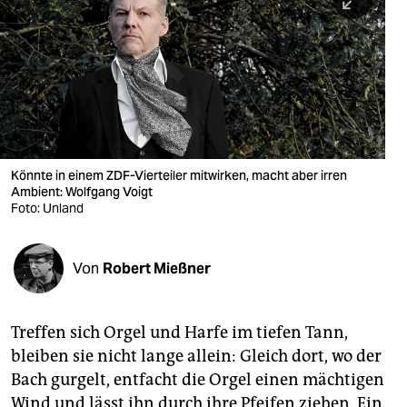
berlin
nord
wahrheit
verlag
verlag
Könnte in einem ZDF-Vierteiler mitwirken, macht aber irren
Ambient: Wolfgang Voigt
veranstaltungen
Foto: Unland
shop
fragen & hilfe
Von
Robert Mießner
unterstützen
Treffen sich Orgel und Harfe im tiefen Tann,
abo
bleiben sie nicht lange allein: Gleich dort, wo der
genossenschaft
Bach gurgelt, entfacht die Orgel einen mächtigen
Wind und lässt ihn durch ihre Pfeifen ziehen. Ein