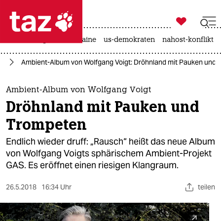

taz zahl ich
hitze
krieg in der ukraine
us-demokraten
nahost-konflikt

taz zahl ich
ik
Ambient-Album von Wolfgang Voigt: Dröhnland mit Pauken und
taz zahl ich
themen
Ambient-Album von Wolfgang Voigt
Dröhnland mit Pauken und
politik
Trompeten
öko
Endlich wieder druff: „Rausch“ heißt das neue Album
von Wolfgang Voigts sphärischem Ambient-Projekt
gesellschaft
GAS. Es eröffnet einen riesigen Klangraum.
kultur
26.5.2018
16:34 Uhr
teilen
sport