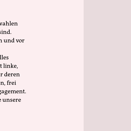
wahlen
sind.
h und vor
lles
 linke,
ür deren
n, frei
ngagement.
e unsere