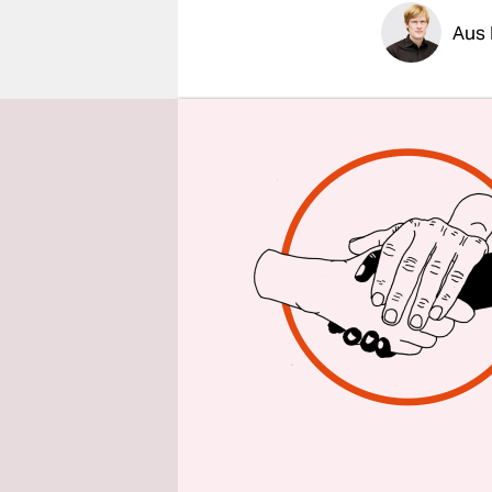
epaper login
Aus 
Angesichts
Bahnprojek
Aufsichtsr
Abbruch de
achten, da
Rössler in
auch jetzt 
Die Bahn ha
Milliarden 
verzögern 
Durchgangs