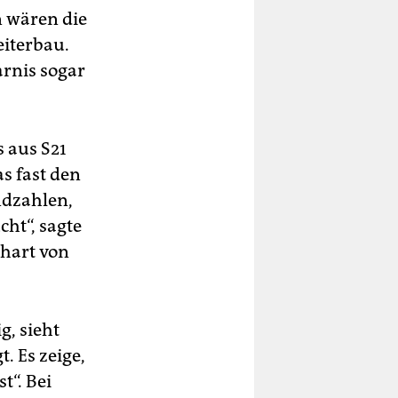
n wären die
eiterbau.
arnis sogar
s aus S21
as fast den
ndzahlen,
ht“, sagte
nhart von
g, sieht
. Es zeige,
t“. Bei