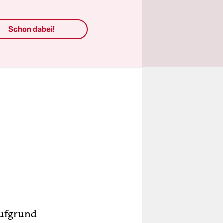
uro kosten.
Schon dabei!
aufgrund