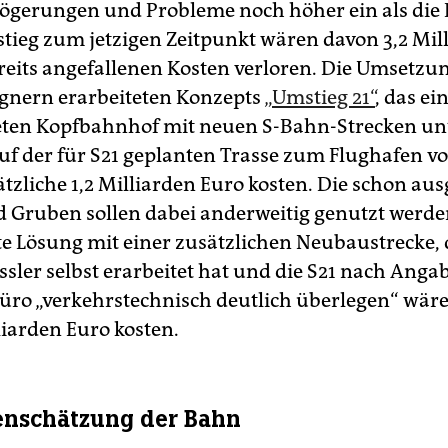
ögerungen und Probleme noch höher ein als die 
tieg zum jetzigen Zeitpunkt wären davon 3,2 Mil
reits angefallenen Kosten verloren. Die Umsetzu
gnern erarbeiteten Konzepts
„Umstieg 21“
, das ei
ten Kopfbahnhof mit neuen S-Bahn-Strecken un
f der für S21 geplanten Trasse zum Flughafen vo
tzliche 1,2 Milliarden Euro kosten. Die schon a
 Gruben sollen dabei anderweitig genutzt werde
te Lösung mit einer zusätzlichen Neubaustrecke, 
ssler selbst erarbeitet hat und die S21 nach Anga
ro „verkehrstechnisch deutlich überlegen“ wär
liarden Euro kosten.
enschätzung der Bahn