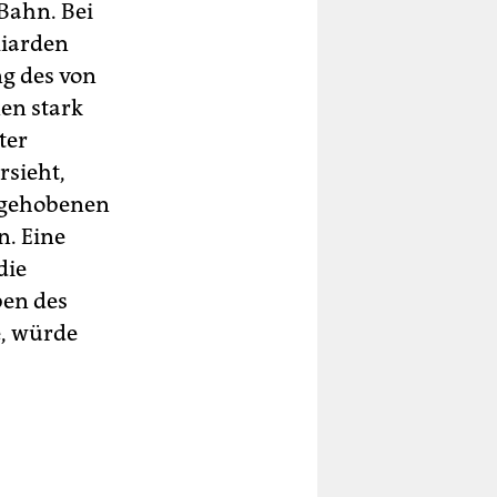
Bahn. Bei
liarden
ng des von
nen stark
ter
rsieht,
usgehobenen
n. Eine
die
ben des
e, würde