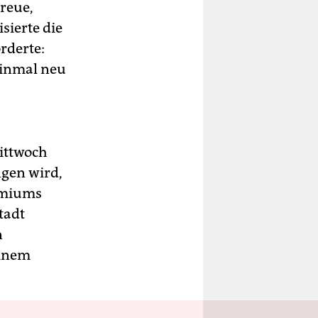
reue,
sierte die
rderte:
einmal neu
Mittwoch
gen wird,
remiums
tadt
n
einem