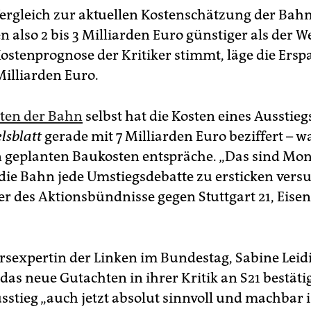
Vergleich zur aktuellen Kostenschätzung der Bah
n also 2 bis 3 Milliarden Euro günstiger als der W
ostenprognose der Kritiker stimmt, läge die Ersp
 Milliarden Euro.
ten der Bahn
selbst hat die Kosten eines Ausstieg
sblatt
gerade mit 7 Milliarden Euro beziffert – w
 geplanten Baukosten entspräche. „Das sind Mo
die Bahn jede Umstiegsdebatte zu ersticken versuc
er des Aktionsbündnisse gegen Stuttgart 21, Eise
rsexpertin der Linken im Bundestag, Sabine Leidi
das neue Gutachten in ihrer Kritik an S21 bestätigt
sstieg „auch jetzt absolut sinnvoll und machbar is