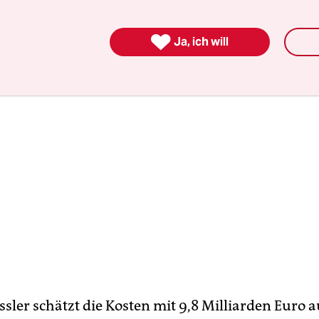
der notwendigen Neubaustrecken 4,5 Milliarden E

Ja, ich will
ssler schätzt die Kosten mit 9,8 Milliarden Euro 