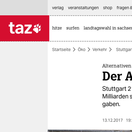
hautnavigation anspringen
hauptinhalt anspringen
footer anspringen
verlag
veranstaltungen
shop
fragen &
hitze
surfen
landtagswahl in sachse

taz zahl ich
taz zahl ich
Startseite
Öko
Verkehr
Stuttgar
themen
politik
Alternativen
Der A
öko
Stuttgart 
gesellschaft
Milliarden
gaben.
kultur
sport
13.12.2017
19: