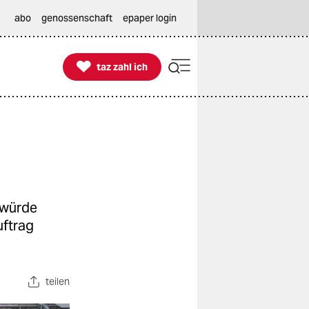
abo
genossenschaft
epaper login

taz zahl ich
taz zahl ich
 würde
uftrag
teilen