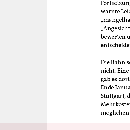
Fortsetzun
warnte Lei
„mangelhaf
„Angesicht
bewerten u
entscheide
Die Bahn s
nicht. Ein
gab es dor
Ende Janua
Stuttgart, 
Mehrkosten
möglichen 