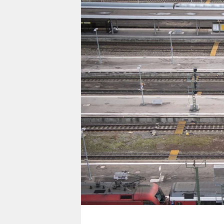
berlin
nord
wahrheit
verlag
verlag
veranstaltungen
shop
fragen & hilfe
unterstützen
abo
genossenschaft