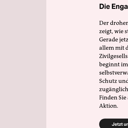
Die Enga
Der drohe
zeigt, wie
Gerade jet
allem mit d
Zivilgesell
beginnt im
selbstverw
Schutz und 
zugänglich
Finden Sie
Aktion.
Jetzt u