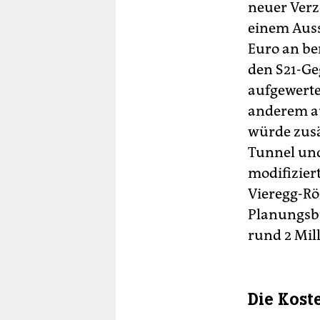
neuer Verz
einem Auss
Euro an be
den S21-Ge
aufgewerte
anderem au
würde zusä
Tunnel und
modifizier
Vieregg-Rö
Planungsbü
rund 2 Mil
Die Kost