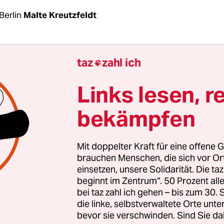
Berlin
Malte Kreutzfeldt
 der jüngsten Kostensteigerungen beim umstrit
taz
zahl ich

t Stuttgart 21 (S21), mit denen sich am Mittwoch 
at der Bahn beschäftigte, drängen Kritiker erneut
Links lesen, r
r Arbeiten. Neue Argumente dafür liefert ihnen 
bekämpfen
s sie beim renommierten Verkehrsberatungsbüro 
 Auftrag gegeben haben. Demnach wäre ein Aussti
noch weitaus günstiger als der Weiterbau.
Mit doppelter Kraft für eine offene G
brauchen Menschen, die sich vor O
einsetzen, unsere Solidarität. Die ta
tte kürzlich eingeräumt, dass die Kosten für S21 
beginnt im Zentrum“. 50 Prozent a
Euro steigen und sich die Fertigstellung auf das 
bei taz zahl ich gehen – bis zum 30
würden. Ursprünglich sollte der neue unterirdis
die linke, selbstverwaltete Orte unte
bevor sie verschwinden. Sind Sie da
bahnhof, der den bisherigen Kopfbahnhof ersetz