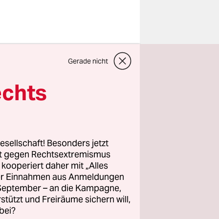
tenen
Gerade nicht
auch der
 auf einen
echts
ein Gut­
Vier­egg-
eg aus S21
esellschaft! Besonders jetzt
rt gegen Rechtsextremismus
z kooperiert daher mit „Alles
auf 7,6
ller Einnahmen aus Anmeldungen
Jahr 2024
. September – an die Kampagne,
che
rstützt und Freiräume sichern will,
bei?
en soll,