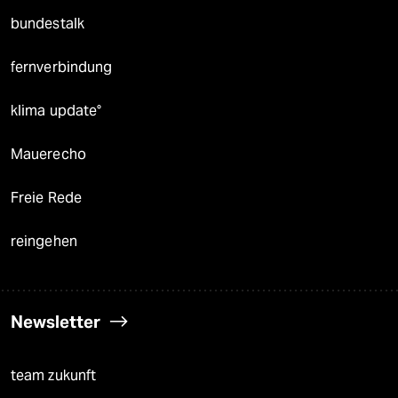
bundestalk
fernverbindung
klima update°
Mauerecho
Freie Rede
reingehen
Newsletter
team zukunft