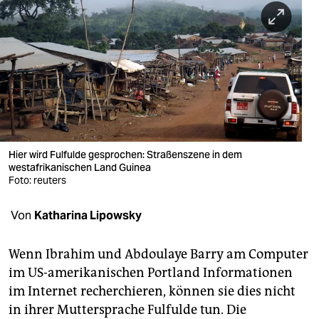
berlin
nord
wahrheit
verlag
verlag
veranstaltungen
Hier wird Fulfulde gesprochen: Straßenszene in dem
westafrikanischen Land Guinea
shop
Foto: reuters
fragen & hilfe
Von
Katharina Lipowsky
unterstützen
Wenn Ibrahim und Abdoulaye Barry am Computer
abo
im US-amerikanischen Portland Informationen
im Internet recherchieren, können sie dies nicht
genossenschaft
in ihrer Muttersprache Fulfulde tun. Die