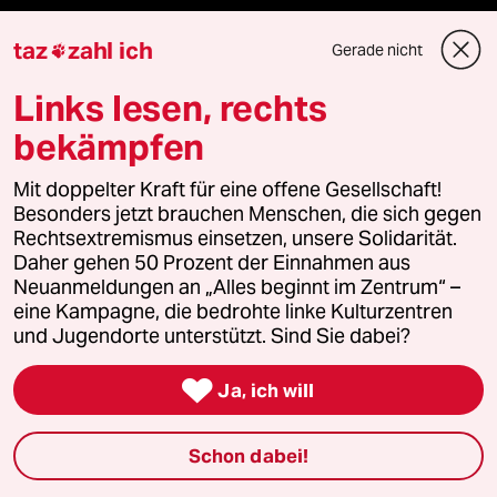
taz frisch
taz
zahl ich
Gerade nicht

taz zahl ich
Links lesen, rechts
bekämpfen
taz lab Infobrief
Mit doppelter Kraft für eine offene Gesellschaft!
Besonders jetzt brauchen Menschen, die sich gegen
Veranstaltungen
Rechtsextremismus einsetzen, unsere Solidarität.
Daher gehen 50 Prozent der Einnahmen aus
Neuanmeldungen an „Alles beginnt im Zentrum“ –
Demnächst
eine Kampagne, die bedrohte linke Kulturzentren
und Jugendorte unterstützt. Sind Sie dabei?
Vor Ort

Ja, ich will
Live im Stream
Schon dabei!
Vergangene