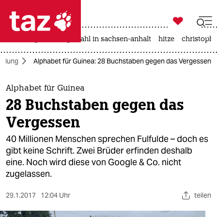

taz zahl ich
iran-krieg
landtagswahl in sachsen-anhalt
hitze
christophe

taz zahl ich
ildung
Alphabet für Guinea: 28 Buchstaben gegen das Vergessen
taz zahl ich
themen
Alphabet für Guinea
28 Buchstaben gegen das
politik
Vergessen
öko
40 Millionen Menschen sprechen Fulfulde – doch es
gibt keine Schrift. Zwei Brüder erfinden deshalb
gesellschaft
eine. Noch wird diese von Google & Co. nicht
zugelassen.
kultur
sport
29.1.2017
12:04 Uhr
teilen