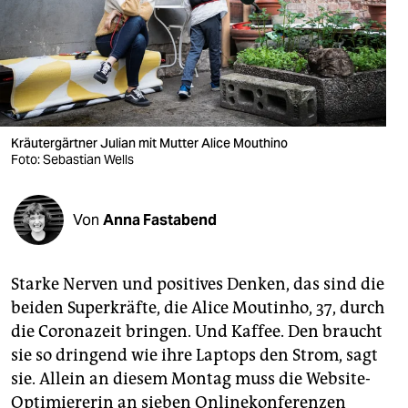
berlin
nord
wahrheit
verlag
Kräutergärtner Julian mit Mutter Alice Mouthino
verlag
Foto: Sebastian Wells
veranstaltungen
Von
Anna Fastabend
shop
fragen & hilfe
Starke Nerven und positives Denken, das sind die
unterstützen
beiden Superkräfte, die Alice Moutinho, 37, durch
die Coronazeit bringen. Und Kaffee. Den braucht
abo
sie so dringend wie ihre Laptops den Strom, sagt
genossenschaft
sie. Allein an diesem Montag muss die Website-
Optimiererin an sieben Onlinekonferenzen