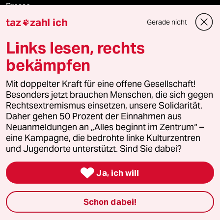
Presse
taz
zahl ich
Gerade nicht

Links lesen, rechts
Unterstützen
bekämpfen
abo
Mit doppelter Kraft für eine offene Gesellschaft!
Besonders jetzt brauchen Menschen, die sich gegen
genossenschaft
Rechtsextremismus einsetzen, unsere Solidarität.
Daher gehen 50 Prozent der Einnahmen aus
Neuanmeldungen an „Alles beginnt im Zentrum“ –
taz zahl ich
eine Kampagne, die bedrohte linke Kulturzentren
und Jugendorte unterstützt. Sind Sie dabei?
recherchefonds ausland

Ja, ich will
panterstiftung
panterpreis 2026
Schon dabei!