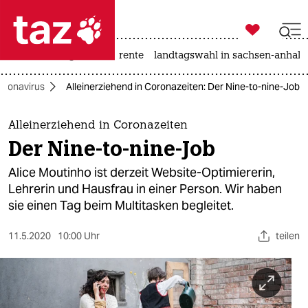

taz zahl ich
hitze
niedrigwasser
rente
landtagswahl in sachsen-anhalt

taz zahl ich
oronavirus
Alleinerziehend in Coronazeiten: Der Nine-to-nine-Job
taz zahl ich
themen
Alleinerziehend in Coronazeiten
Der Nine-to-nine-Job
politik
Alice Moutinho ist derzeit Website-Optimiererin,
öko
Lehrerin und Hausfrau in einer Person. Wir haben
sie einen Tag beim Multitasken begleitet.
gesellschaft
11.5.2020
10:00 Uhr
teilen
kultur
sport