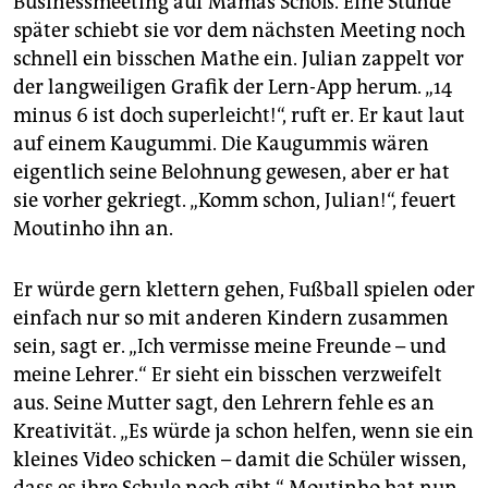
Businessmeeting auf Mamas Schoß. Eine Stunde
später schiebt sie vor dem nächsten Meeting noch
schnell ein bisschen Mathe ein. Julian zappelt vor
der langweiligen Grafik der Lern-App herum. „14
minus 6 ist doch superleicht!“, ruft er. Er kaut laut
auf einem Kaugummi. Die Kaugummis wären
eigentlich seine Belohnung gewesen, aber er hat
sie vorher gekriegt. „Komm schon, Julian!“, feuert
Moutinho ihn an.
Er würde gern klettern gehen, Fußball spielen oder
einfach nur so mit anderen Kindern zusammen
sein, sagt er. „Ich vermisse meine Freunde – und
meine Lehrer.“ Er sieht ein bisschen verzweifelt
aus. Seine Mutter sagt, den Lehrern fehle es an
Kreativität. „Es würde ja schon helfen, wenn sie ein
kleines Video schicken – damit die Schüler wissen,
dass es ihre Schule noch gibt.“ Moutinho hat nun