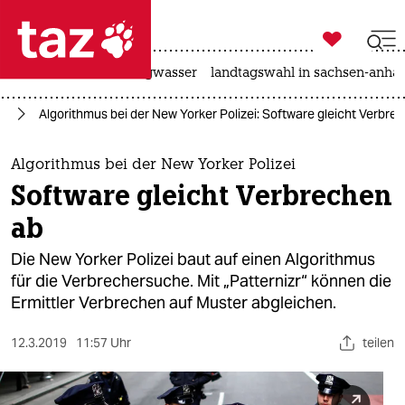

taz zahl ich
katzen
hitze
niedrigwasser
landtagswahl in sachsen-anhal

taz zahl ich
ag
Algorithmus bei der New Yorker Polizei: Software gleicht Verbre
taz zahl ich
themen
Algorithmus bei der New Yorker Polizei
Software gleicht Verbrechen
politik
ab
öko
Die New Yorker Polizei baut auf einen Algorithmus
für die Verbrechersuche. Mit „Patternizr“ können die
gesellschaft
Ermittler Verbrechen auf Muster abgleichen.
kultur
12.3.2019
11:57 Uhr
teilen
sport