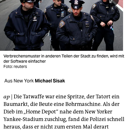
berlin
nord
wahrheit
verlag
verlag
Verbrechensmuster in anderen Teilen der Stadt zu finden, wird mit
der Software einfacher
veranstaltungen
Foto: reuters
shop
Aus New York
Michael Sisak
fragen & hilfe
unterstützen
ap
| Die Tatwaffe war eine Spritze, der Tatort ein
Baumarkt, die Beute eine Bohrmaschine. Als der
abo
Dieb im „Home Depot“ nahe dem New Yorker
Yankee-Stadium zuschlug, fand die Polizei schnell
genossenschaft
heraus, dass er nicht zum ersten Mal derart