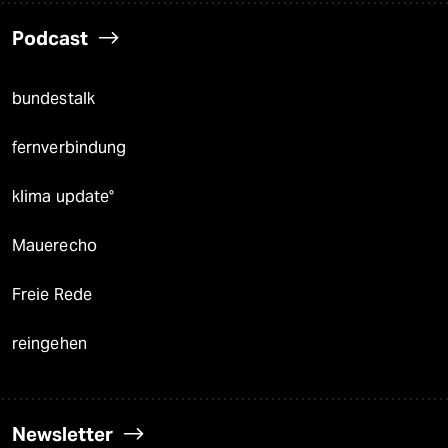
Podcast
bundestalk
fernverbindung
klima update°
Mauerecho
Freie Rede
reingehen
Newsletter