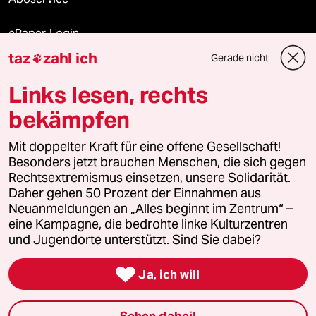
ePaper Login
taz
zahl ich
Gerade nicht

Downloads für Abonnierende
Links lesen, rechts
bekämpfen
© 2026 taz Verlags und Vertriebs GmbH
Mit doppelter Kraft für eine offene Gesellschaft!
Alle Rechte vorbehalten. Bei rechtlichen Fragen oder für Genehmigungen
wenden Sie sich bitte an
lizenzen@taz.de
Besonders jetzt brauchen Menschen, die sich gegen
Rechtsextremismus einsetzen, unsere Solidarität.
Daher gehen 50 Prozent der Einnahmen aus
Feedback
Redaktionsstatut
Kommune-Richtlinien
KI-
Neuanmeldungen an „Alles beginnt im Zentrum“ –
eine Kampagne, die bedrohte linke Kulturzentren
Leitlinie
Informant
Datenschutz
Impressum
AGB
und Jugendorte unterstützt. Sind Sie dabei?
Seitenwende
Einwilligungen widerrufen (Ads)

Ja, ich will