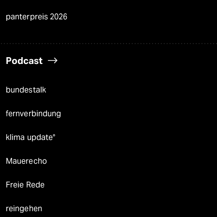
panterpreis 2026
Podcast
bundestalk
fernverbindung
klima update°
Mauerecho
Freie Rede
reingehen