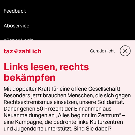
Feedback
Aboservice
ePaper Login
taz
zahl ich
Gerade nicht

Downloads für Abonnierende
Links lesen, rechts
bekämpfen
© 2026 taz Verlags und Vertriebs GmbH
Alle Rechte vorbehalten. Bei rechtlichen Fragen oder für Genehmigungen
Mit doppelter Kraft für eine offene Gesellschaft!
wenden Sie sich bitte an
lizenzen@taz.de
Besonders jetzt brauchen Menschen, die sich gegen
Rechtsextremismus einsetzen, unsere Solidarität.
Daher gehen 50 Prozent der Einnahmen aus
Feedback
Redaktionsstatut
Kommune-Richtlinien
KI-
Neuanmeldungen an „Alles beginnt im Zentrum“ –
eine Kampagne, die bedrohte linke Kulturzentren
Leitlinie
Informant
Datenschutz
Impressum
AGB
und Jugendorte unterstützt. Sind Sie dabei?