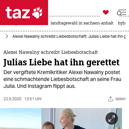

taz zahl ich
niedrigwasser
rente
landtagswahl in sachsen-anhalt
hybri

taz zahl ich
ag
Alexei Nawalny schreibt Liebesbotschaft: Julias Liebe hat ihn ge
taz zahl ich
themen
Alexei Nawalny schreibt Liebesbotschaft
Julias Liebe hat ihn gerettet
politik
Der vergiftete Kremlkritiker Alexei Nawalny postet
öko
eine schmachtende Liebesbotschaft an seine Frau
Julia. Und Instagram flippt aus.
gesellschaft
22.9.2020
13:51 Uhr
teilen
kultur
sport