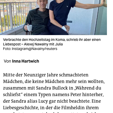
berlin
nord
wahrheit
verlag
Verbrachte den Hochzeitstag im Koma, schrieb ihr aber einen
verlag
Liebespost – Alexej Nawalny mit Julia
Foto: Instagram@Navalny/reuters
veranstaltungen
Von
Inna Hartwich
shop
fragen & hilfe
Mitte der Neunziger Jahre schmachteten
Mädchen, die keine Mädchen mehr sein wollten,
unterstützen
zusammen mit Sandra Bullock in „Während du
abo
schliefst“ einem Typen namens Peter hinterher,
der Sandra alias Lucy gar nicht beachtete. Eine
genossenschaft
Liebesgeschichte, in der die Filmheldin ihrem