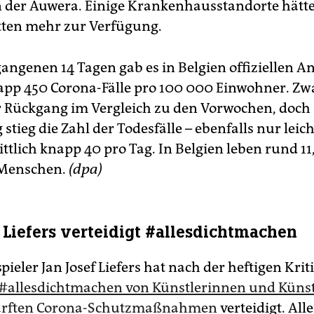
 der Auwera. Einige Krankenhausstandorte hätt
tten mehr zur Verfügung.
gangenen 14 Tagen gab es in Belgien offiziellen 
app 450 Corona-Fälle pro 100 000 Einwohner. Zwa
er Rückgang im Vergleich zu den Vorwochen, doch
g stieg die Zahl der Todesfälle – ebenfalls nur leich
ttlich knapp 40 pro Tag. In Belgien leben rund 11
 Menschen.
(dpa)
f Liefers verteidigt #allesdichtmachen
ieler Jan Josef Liefers hat nach der heftigen Krit
 #allesdichtmachen von Künstlerinnen und Küns
härften Corona-Schutzmaßnahmen
verteidigt. All