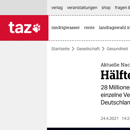
hautnavigation anspringen
hauptinhalt anspringen
footer anspringen
verlag
veranstaltungen
shop
fragen &
niedrigwasser
rente
landtagswahl i

taz zahl ich
taz zahl ich
Startseite
Gesellschaft
Gesundheit
themen
politik
Aktuelle Nac
Hälft
öko
28 Millione
gesellschaft
einzelne V
Deutschlan
kultur
sport
24.4.2021
14:2