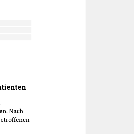
atienten
n
en. Nach
Betroffenen