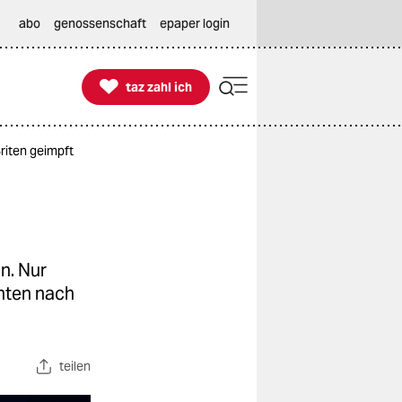
abo
genossenschaft
epaper login

taz zahl ich
taz zahl ich
riten geimpft
n. Nur
nten nach
teilen