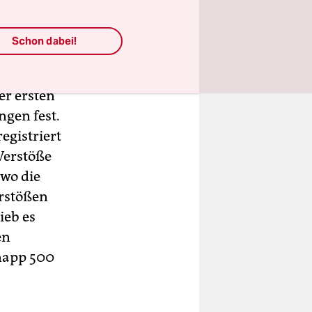
n
Schon dabei!
e Corona-
er ersten
gen fest.
egistriert
Verstöße
 wo die
rstößen
ieb es
en
knapp 500