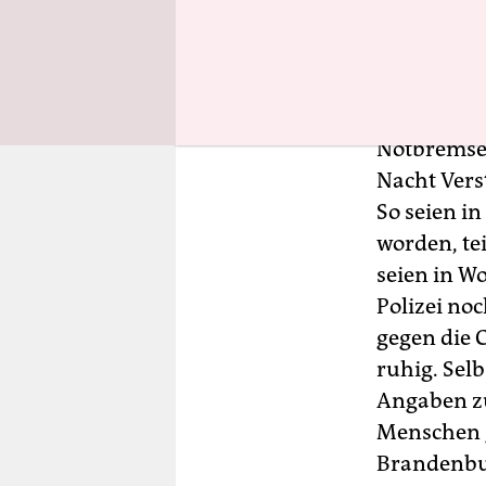
Nur vere
In zahlrei
Notbremse d
Nacht Vers
So seien i
worden, te
seien in W
Polizei n
gegen die 
ruhig. Sel
Angaben zu
Menschen g
Brandenburg