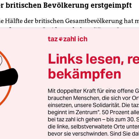
er britischen Bevölkerung erstgeimpft
ie Hälfte der britischen Gesamtbevölkerung hat m
 Impfung gegen Covid-19 erhalten. Wie am Samsta
taz
zahl ich
 Gesundheitsdienstes NHS hervorging, haben in

ließlich Freitag bislang rund 28,1 Millionen Mens
Links lesen, r
h erhalten – damit steigt die Gesamtzahl der Ers
gten Königreich auf knapp 33,5 Millionen. Die ne
bekämpfen
 Wales, Schottland und Nordirland standen zu d
noch aus. Insgesamt leben schätzungsweise 66,8 
Mit doppelter Kraft für eine offene G
in Großbritannien.
brauchen Menschen, die sich vor O
einsetzen, unsere Solidarität. Die ta
sind in Großbritannien bereits mehr als 45 Milli
beginnt im Zentrum“. 50 Prozent a
bei taz zahl ich gehen – bis zum 30
fungen verabreicht worden. Über 11,6 Millione
die linke, selbstverwaltete Orte unte
n ihre zweite Impfung erhalten.
(dpa)
bevor sie verschwinden. Sind Sie da