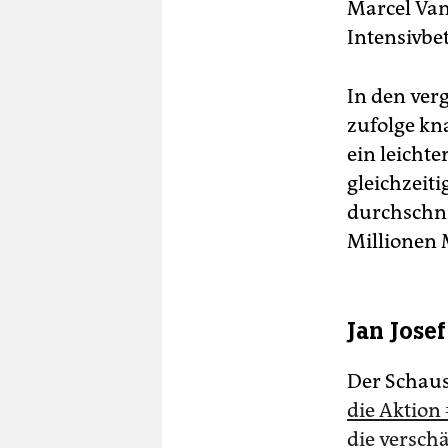
Marcel Van
Intensivbe
In den ver
zufolge kn
ein leicht
gleichzeiti
durchschni
Millionen
Jan Jose
Der Schausp
die Aktion
die versc