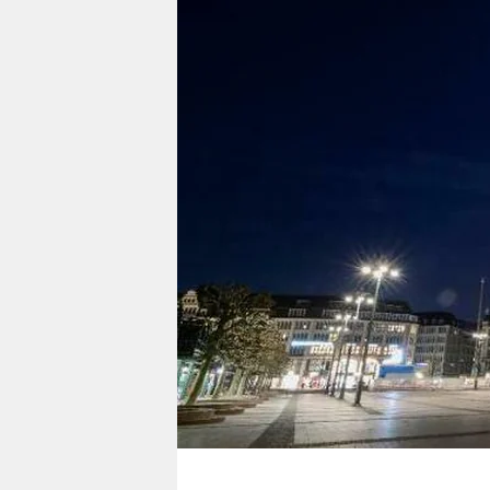
berlin
nord
wahrheit
verlag
verlag
veranstaltungen
shop
fragen & hilfe
unterstützen
abo
genossenschaft