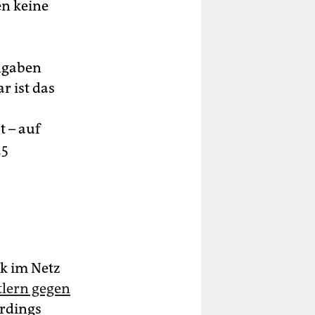
en keine
Angaben
r ist das
t – auf
,5
ik im Netz
tlern gegen
erdings