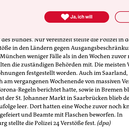

inzelt Verstöße gegen Ausgangssperre
Ja, ich will
chen Städten und Landkreisen gilt seit Samstag di
es Bundes. Nur vereinzelt stellte die Polizei in d
töße in den Ländern gegen Ausgangsbeschränkun
n München weniger Fälle als in den Wochen zuvor r
ilten die zuständigen Behörden mit. Die meisten 
ohnungen festgestellt worden. Auch im Saarland,
och am vergangenen Wochenende von massiven Ve
Corona-Regeln berichtet hatte, sowie in Bremen bl
bst der St. Johanner Markt in Saarbrücken blieb d
folge leer. Dort hatten eine Woche zuvor noch 
efeiert und Beamte mit Flaschen beworfen. In
 stellte die Polizei 24 Verstöße fest.
(dpa)