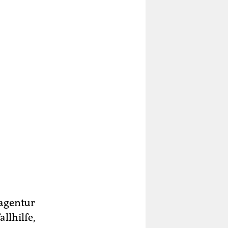
nagentur
llhilfe,