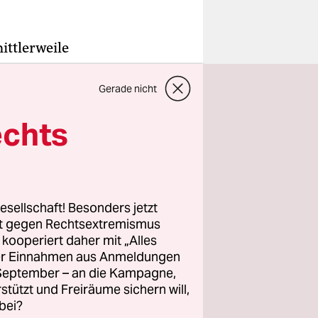
ittlerweile
g aus
 England
Gerade nicht
chen ihren
echts
tgeimpften
uesten
em
Millionen
esellschaft! Besonders jetzt
rt gegen Rechtsextremismus
z kooperiert daher mit „Alles
onen
ller Einnahmen aus Anmeldungen
. September – an die Kampagne,
n Menschen
rstützt und Freiräume sichern will,
bei?