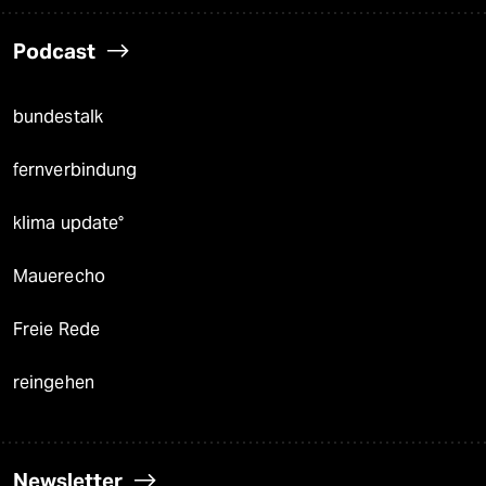
Podcast
bundestalk
fernverbindung
klima update°
Mauerecho
Freie Rede
reingehen
Newsletter