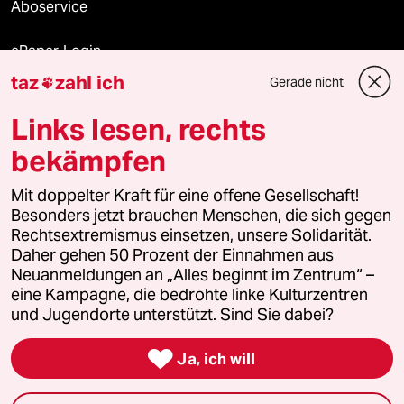
Aboservice
ePaper Login
taz
zahl ich
Gerade nicht

Downloads für Abonnierende
Links lesen, rechts
bekämpfen
© 2026 taz Verlags und Vertriebs GmbH
Mit doppelter Kraft für eine offene Gesellschaft!
Alle Rechte vorbehalten. Bei rechtlichen Fragen oder für Genehmigungen
wenden Sie sich bitte an
lizenzen@taz.de
Besonders jetzt brauchen Menschen, die sich gegen
Rechtsextremismus einsetzen, unsere Solidarität.
Daher gehen 50 Prozent der Einnahmen aus
Feedback
Redaktionsstatut
Kommune-Richtlinien
KI-
Neuanmeldungen an „Alles beginnt im Zentrum“ –
eine Kampagne, die bedrohte linke Kulturzentren
Leitlinie
Informant
Datenschutz
Impressum
AGB
und Jugendorte unterstützt. Sind Sie dabei?
Seitenwende
Einwilligungen widerrufen (Ads)

Ja, ich will