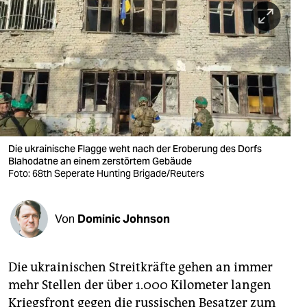
berlin
nord
wahrheit
verlag
verlag
veranstaltungen
Die ukrainische Flagge weht nach der Eroberung des Dorfs
Blahodatne an einem zerstörtem Gebäude
shop
Foto: 68th Seperate Hunting Brigade/Reuters
fragen & hilfe
Von
Dominic Johnson
unterstützen
abo
Die ukrainischen Streitkräfte gehen an immer
genossenschaft
mehr Stellen der über 1.000 Kilometer langen
Kriegsfront gegen die russischen Besatzer zum