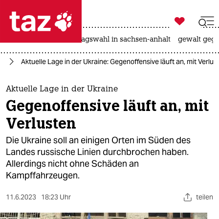

taz zahl ich
nahost-konflikt
landtagswahl in sachsen-anhalt
gewalt gege

taz zahl ich
ne
Aktuelle Lage in der Ukraine: Gegenoffensive läuft an, mit Verlus
taz zahl ich
themen
Aktuelle Lage in der Ukraine
Gegenoffensive läuft an, mit
politik
Verlusten
öko
Die Ukraine soll an einigen Orten im Süden des
Landes russische Linien durchbrochen haben.
gesellschaft
Allerdings nicht ohne Schäden an
Kampffahrzeugen.
kultur
sport
11.6.2023
18:23 Uhr
teilen