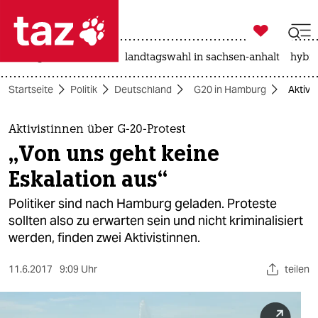

taz zahl ich
niedrigwasser
rente
landtagswahl in sachsen-anhalt
hybri

taz zahl ich
Startseite
Politik
Deutschland
G20 in Hamburg
Aktivi
taz zahl ich
themen
Aktivistinnen über G-20-Protest
„Von uns geht keine
politik
Eskalation aus“
öko
Politiker sind nach Hamburg geladen. Proteste
sollten also zu erwarten sein und nicht kriminalisiert
gesellschaft
werden, finden zwei Aktivistinnen.
kultur
11.6.2017
9:09 Uhr
teilen
sport