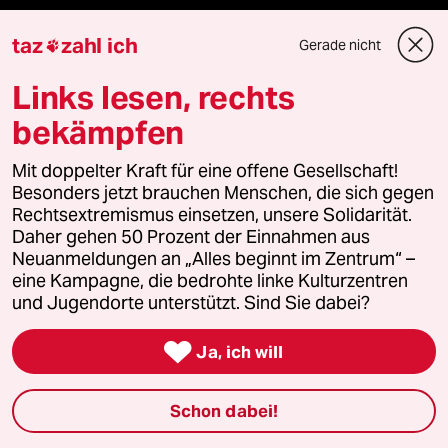
Freie Rede
taz
zahl ich
Gerade nicht

Links lesen, rechts
reingehen
bekämpfen
Mit doppelter Kraft für eine offene Gesellschaft!
Newsletter
Besonders jetzt brauchen Menschen, die sich gegen
Rechtsextremismus einsetzen, unsere Solidarität.
Daher gehen 50 Prozent der Einnahmen aus
team zukunft
Neuanmeldungen an „Alles beginnt im Zentrum“ –
eine Kampagne, die bedrohte linke Kulturzentren
taz frisch
und Jugendorte unterstützt. Sind Sie dabei?
taz zahl ich

Ja, ich will
taz lab Infobrief
Schon dabei!