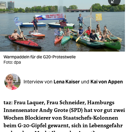
berlin
nord
wahrheit
verlag
verlag
Warmpaddeln für die G20-Protestwelle
Foto: dpa
veranstaltungen
shop
Interview von
Lena Kaiser
und
Kai von Appen
fragen & hilfe
unterstützen
taz: Frau Laquer, Frau Schneider, Hamburgs
Innensenator Andy Grote (SPD) hat vor gut zwei
abo
Wochen Blockierer von Staatschefs-Kolonnen
genossenschaft
beim G-20-Gipfel gewarnt, sich in Lebensgefahr