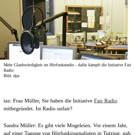
berlin
nord
wahrheit
verlag
verlag
veranstaltungen
Mehr Glaubwürdigkeit im Hörfunkstudio - dafür kämpft die Initiative Fair
Radio.
Bild: dpa
shop
fragen & hilfe
unterstützen
taz: Frau Müller, Sie haben die Initiative
Fair Radio
mitbegründet. Ist Radio unfair?
abo
genossenschaft
Sandra Müller:
Es gibt viele Mogeleien. Vor einem Jahr,
auf einer Tagung von Hörfunkjournalisten in Tutzing, gab