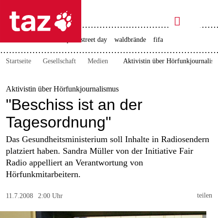

taz zahl ich
rente
ceuta
christopher street day
waldbrände
fifa

taz zahl ich
Startseite
Gesellschaft
Medien
Aktivistin über Hörfunkjournalism
taz zahl ich
themen
Aktivistin über Hörfunkjournalismus
"Beschiss ist an der
politik
Tagesordnung"
öko
Das Gesundheitsministerium soll Inhalte in Radiosendern
platziert haben. Sandra Müller von der Initiative Fair
gesellschaft
Radio appelliert an Verantwortung von
Hörfunkmitarbeitern.
kultur
teilen
11.7.2008
2:00 Uhr
sport