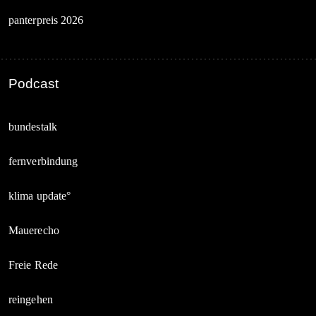
panterpreis 2026
Podcast
bundestalk
fernverbindung
klima update°
Mauerecho
Freie Rede
reingehen