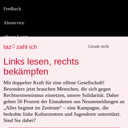
Feedback
Aboservice
ePaper Login
taz
zahl ich

Gerade nicht
Downloads für Abonnierende
Links lesen, rechts
bekämpfen
© 2026 taz Verlags und Vertriebs GmbH
Alle Rechte vorbehalten. Bei rechtlichen Fragen oder für Genehmigungen
Mit doppelter Kraft für eine offene Gesellschaft!
wenden Sie sich bitte an
lizenzen@taz.de
Besonders jetzt brauchen Menschen, die sich gegen
Rechtsextremismus einsetzen, unsere Solidarität. Daher
gehen 50 Prozent der Einnahmen aus Neuanmeldungen an
Feedback
Redaktionsstatut
Kommune-Richtlinien
KI-Leitlinie
„Alles beginnt im Zentrum“ – eine Kampagne, die
bedrohte linke Kulturzentren und Jugendorte unterstützt.
Informant
Datenschutz
Impressum
AGB
Seitenwende
Sind Sie dabei?