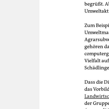
begrüßt. Ab
Umweltakti
Zum Beispi
Umweltmaß
Agrarsubve
gehören da
computerge
Vielfalt a
Schädlinge
Dass die D
das Vorbil
Landwirtsc
der Gruppe