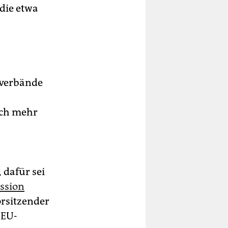
 die etwa
sverbände
rch mehr
 dafür sei
ssion
orsitzender
 EU-