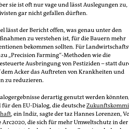
er sie ist oft nur vage und lässt Auslegungen zu,
visten gar nicht gefallen dürften.
el lässt der Bericht offen, was genau unter den
nahmen zu verstehen ist, für die Bauern mehr
ntionen bekommen sollten. Für Landwirtschaft
zu „Precision Farming“-Methoden wie die
steuerte Ausbringung von Pestiziden – statt du
uf dem Acker das Auftreten von Krankheiten und
n zu reduzieren.
ialogergebnisse derartig genutzt werden könnten,
d für den EU-Dialog, die deutsche
Zukunftskommi
haft
, ein Indiz, sagte der taz Hannes Lorenzen, V
 Arc2020, die sich für mehr Umweltschutz in der