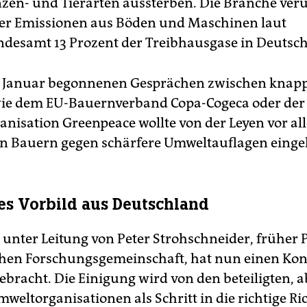
zen- und Tierarten aussterben. Die Branche ver
der Emissionen aus Böden und Maschinen laut
esamt 13 Prozent der Treib­hausgase in Deutsch
m Januar begonnenen Gesprächen zwischen knap
ie dem EU-Bauernverband Copa-Cogeca oder der
nisation Greenpeace wollte von der Leyen vor al
on Bauern gegen schärfere Umweltauflagen einge
es Vorbild aus Deutschland
unter Leitung von Peter Strohschneider, früher 
hen Forschungsgemeinschaft, hat nun einen Ko
ebracht. Die Einigung wird von den beteiligten, 
weltorganisationen als Schritt in die richtige R