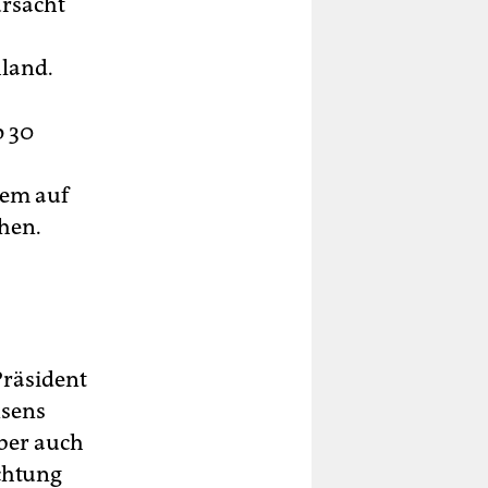
ursacht
land.
p 30
lem auf
hen.
Präsident
nsens
aber auch
ichtung