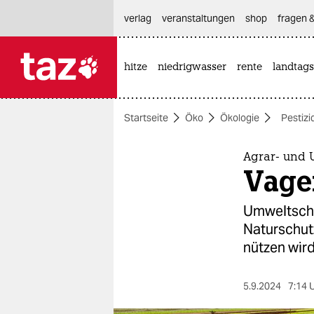
hautnavigation anspringen
hauptinhalt anspringen
footer anspringen
verlag
veranstaltungen
shop
fragen &
hitze
niedrigwasser
rente
landtags

taz zahl ich
taz zahl ich
Startseite
Öko
Ökologie
Pestizi
themen
politik
Agrar- und 
Vage
öko
Umweltschü
gesellschaft
Naturschut
nützen wird,
kultur
sport
5.9.2024
7:14 