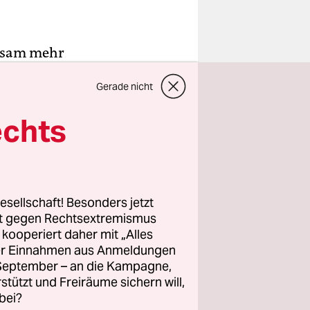
nsam mehr
rbeiten.
Gerade nicht
echts
lich und
s über die
n EU-
esellschaft! Besonders jetzt
.
rt gegen Rechtsextremismus
z kooperiert daher mit „Alles
ller Einnahmen aus Anmeldungen
rittel der
. September – an die Kampagne,
 Einigung
rstützt und Freiräume sichern will,
, ob die EU
bei?