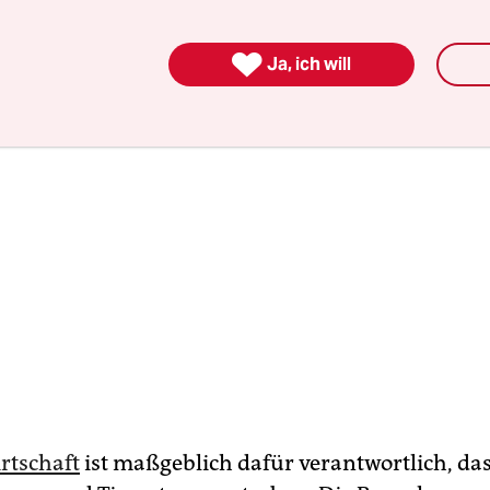
en wird.

Ja, ich will
rtschaft
ist maßgeblich dafür verantwortlich, d