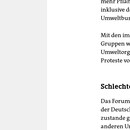
mehr Pflan
inklusive 
Umweltbund
Mit den i
Gruppen w
Umweltorga
Proteste v
Schlecht
Das Forum 
der Deutsc
zustande g
anderen Um