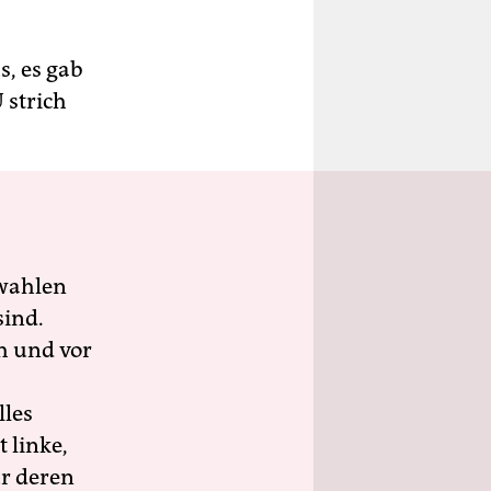
s, es gab
 strich
wahlen
sind.
h und vor
lles
 linke,
ür deren