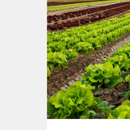
berlin
nord
wahrheit
verlag
verlag
veranstaltungen
shop
fragen & hilfe
unterstützen
abo
genossenschaft