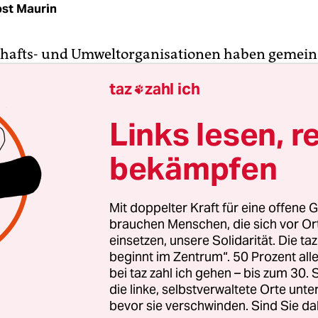
st Maurin
chafts- und Umweltorganisationen haben gemei
uern gefordert, die natur- und tierfreundlicher a
taz
zahl ich

zielle Unterstützung für Umwelt- und
utzmaßnahmen muss in den kommenden
Links lesen, r
ngsperioden der Gemeinsamen Agrarpolitik jähr
bekämpfen
ll aufgestockt werden“, heißt es im am Mittwoch
ichten
Abschlussbericht
des „Strategischen Dialog
r Landwirtschaft in der Europäischen Union“, de
Mit doppelter Kraft für eine offene G
spräsidentin Ursula von der Leyen initiiert hatte
brauchen Menschen, die sich vor O
einsetzen, unsere Solidarität. Die ta
beginnt im Zentrum“. 50 Prozent a
sten die Mitgliedstaaten mehr als das bisherige D
bei taz zahl ich gehen – bis zum 30
ntionen in solche Programme umschichten. Die
die linke, selbstverwaltete Orte unte
große Interpretationsspielräume. Zudem ist unklar
bevor sie verschwinden. Sind Sie da