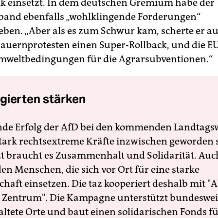
ik einsetzt. In dem deutschen Gremium habe der
and ebenfalls „wohlklingende Forderungen“
eben. „Aber als es zum Schwur kam, scherte er au
auernprotesten einen Super-Rollback, und die EU
mweltbedingungen für die Agrarsubventionen.“
gierten stärken
nde Erfolg der AfD bei den kommenden Landtags
 stark rechtsextreme Kräfte inzwischen geworden 
zt braucht es Zusammenhalt und Solidarität. Auc
en Menschen, die sich vor Ort für eine starke
schaft einsetzen. Die taz kooperiert deshalb mit "A
 Zentrum". Die Kampagne unterstützt bundesweit
altete Orte und baut einen solidarischen Fonds f