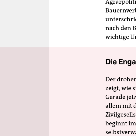
Agrarpolit
Bauernverb
unterschri
nach den B
wichtige U
Die Enga
Der drohe
zeigt, wie
Gerade jet
allem mit d
Zivilgesell
beginnt im
selbstverw