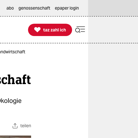
abo
genossenschaft
epaper login

taz zahl ich
taz zahl ich
andwirtschaft
chaft
Ökologie
teilen