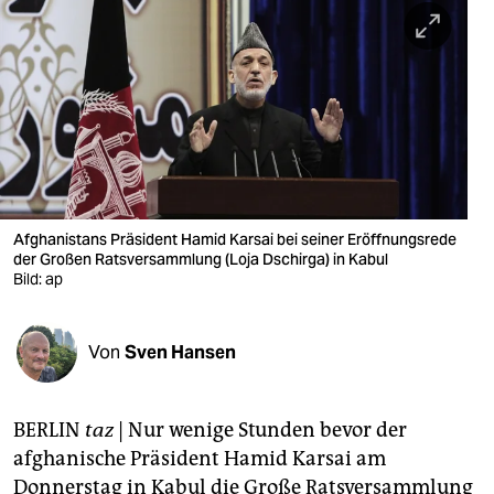
berlin
nord
wahrheit
verlag
verlag
veranstaltungen
Afghanistans Präsident Hamid Karsai bei seiner Eröffnungsrede
der Großen Ratsversammlung (Loja Dschirga) in Kabul
shop
Bild: ap
fragen & hilfe
Von
Sven Hansen
unterstützen
abo
BERLIN
taz
| Nur wenige Stunden bevor der
genossenschaft
afghanische Präsident Hamid Karsai am
Donnerstag in Kabul die Große Ratsversammlung