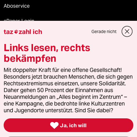
Aboservice
ePaper Login
taz
zahl ich
Gerade nicht

Downloads für Abonnierende
Links lesen, rechts
bekämpfen
© 2026 taz Verlags und Vertriebs GmbH
Alle Rechte vorbehalten. Bei rechtlichen Fragen oder für Genehmigungen
Mit doppelter Kraft für eine offene Gesellschaft!
wenden Sie sich bitte an
lizenzen@taz.de
Besonders jetzt brauchen Menschen, die sich gegen
Rechtsextremismus einsetzen, unsere Solidarität.
Daher gehen 50 Prozent der Einnahmen aus
Feedback
Redaktionsstatut
Kommune-Richtlinien
KI-
Neuanmeldungen an „Alles beginnt im Zentrum“ –
eine Kampagne, die bedrohte linke Kulturzentren
Leitlinie
Informant
Datenschutz
Impressum
AGB
und Jugendorte unterstützt. Sind Sie dabei?
Seitenwende
Einwilligungen widerrufen (Ads)

Ja, ich will