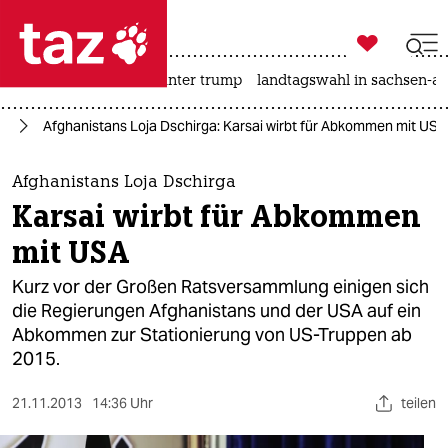

taz zahl ich
nahost-konflikt
usa unter trump
landtagswahl in sachsen-an

taz zahl ich
an
Afghanistans Loja Dschirga: Karsai wirbt für Abkommen mit USA
taz zahl ich
themen
Afghanistans Loja Dschirga
Karsai wirbt für Abkommen
politik
mit USA
öko
Kurz vor der Großen Ratsversammlung einigen sich
die Regierungen Afghanistans und der USA auf ein
gesellschaft
Abkommen zur Stationierung von US-Truppen ab
2015.
kultur
sport
21.11.2013
14:36 Uhr
teilen