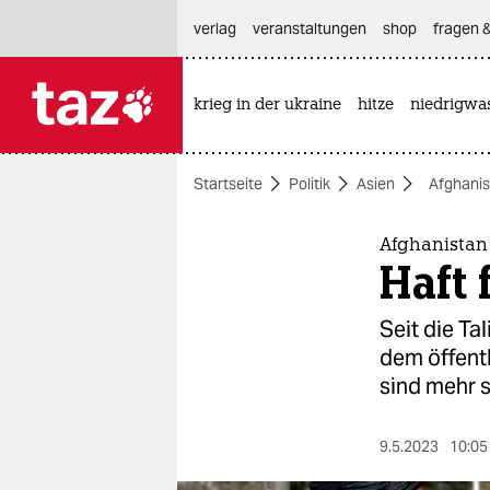
hautnavigation anspringen
hauptinhalt anspringen
footer anspringen
verlag
veranstaltungen
shop
fragen &
krieg in der ukraine
hitze
niedrigwa

taz zahl ich
taz zahl ich
Startseite
Politik
Asien
Afghanis
themen
politik
Afghanistan
Haft 
öko
Seit die Ta
gesellschaft
dem öffent
sind mehr s
kultur
sport
9.5.2023
10:05