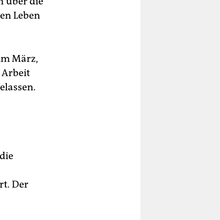
h über die
hen Leben
 im März,
 Arbeit
elassen.
die
rt. Der