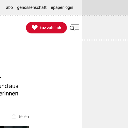
abo
genossenschaft
epaper login

taz zahl ich
taz zahl ich
n
 und aus
erinnen
teilen