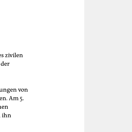
 zivilen
 der
tungen von
en. Am 5.
nen
 ihn