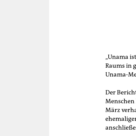
„Unama ist
Raums in ga
Unama-Men
Der Berich
Menschen h
März verha
ehemaligen
anschließen