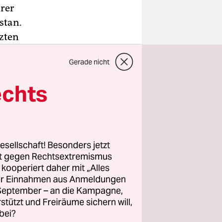
hrer
stan.
tzten
isation am
Gerade nicht
echts
 und
den mit
und
glichen
esellschaft! Besonders jetzt
nem Bericht
rt gegen Rechtsextremismus
z kooperiert daher mit „Alles
ller Einnahmen aus Anmeldungen
. September – an die Kampagne,
rstützt und Freiräume sichern will,
bei?