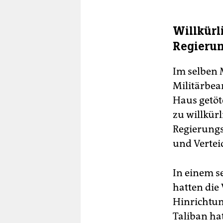
Willkürl
Regieru
Im selben 
Militärbe
Haus getöt
zu willkür
Regierungs
und Verteid
In einem s
hatten die 
Hinrichtun
Taliban ha