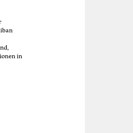
r
liban
and,
tionen in