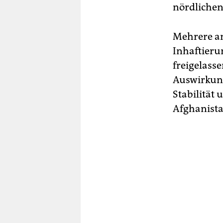
nördlichen
Mehrere an
Inhaftieru
freigelass
Auswirkung
Stabilität 
Afghanista