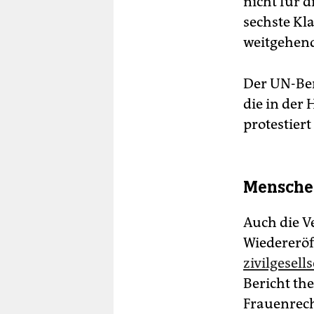
nicht für 
sechste Kl
weitgehend
Der UN-Ber
die in der
protestier
Menschen
Auch die Ve
Wiedererö
zivilgesel
Bericht th
Frauenrech