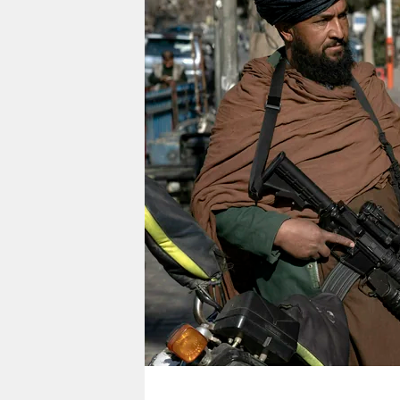
berlin
nord
wahrheit
verlag
verlag
veranstaltungen
shop
fragen & hilfe
unterstützen
abo
genossenschaft