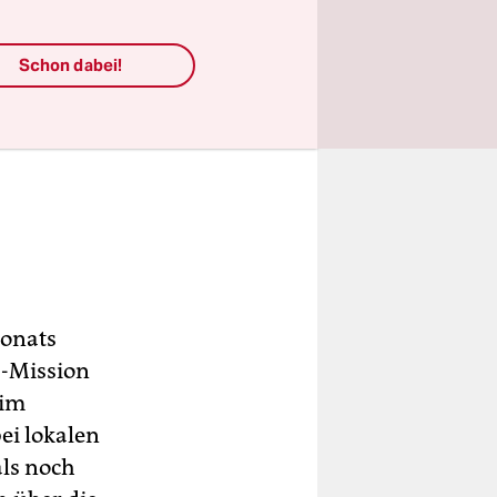
Schon dabei!
Monats
N-Mission
 im
ei lokalen
als noch