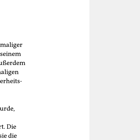
emaliger
 seinem
 außerdem
maligen
erheits-
wurde,
t. Die
ie die