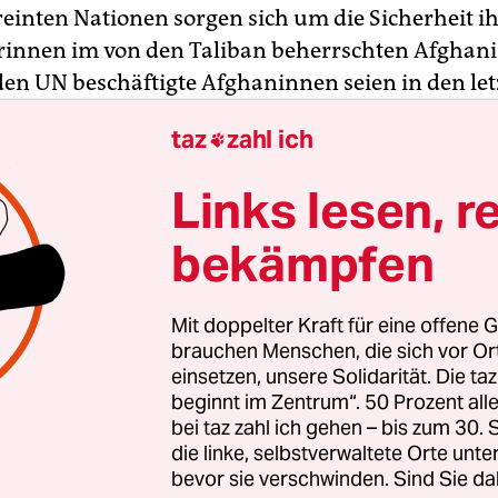
reinten Nationen sorgen sich um die Sicherheit i
rinnen im von den Taliban beherrschten Afghani
 den UN beschäftigte Afghaninnen seien in den le
aftiert und schikaniert worden, teilte die Organ
taz
zahl ich

it.
Links lesen, r
ie jüngste in einer Reihe von diskriminierenden –
chen – Maßnahmen, die von den De-facto-Behör
bekämpfen
urchgeführt wurden, die Teilnahme von Frauen 
 den meisten Bereichen des öffentlichen und tä
Mit doppelter Kraft für eine offene G
Afghanistan stark einzuschränken“, hieß es in ei
brauchen Menschen, die sich vor O
enschenrechtslage in dem Land.
einsetzen, unsere Solidarität. Die ta
beginnt im Zentrum“. 50 Prozent a
bei taz zahl ich gehen – bis zum 30
die linke, selbstverwaltete Orte unte
bevor sie verschwinden. Sind Sie da