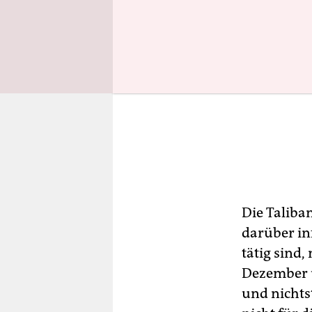
Die Taliba
darüber in
tätig sind,
Dezember u
und nichts