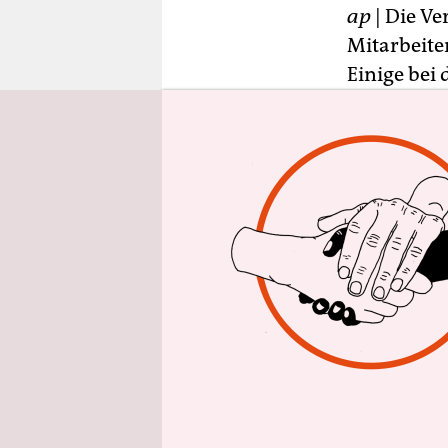
epaper login
ap
| Die Ve
Mitarbeite
Einige bei
Wochen inh
Dienstag m
„Dies ist d
ungesetzli
dem Ziel d
Mädchen an
Lebens in 
über die M