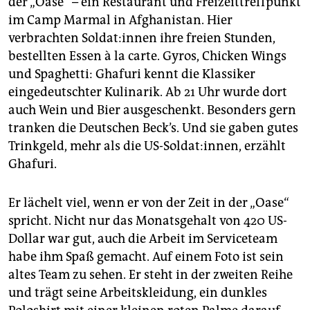
der „Oase“ – ein Restaurant und Freizeittreffpunkt
im Camp Marmal in Afghanistan. Hier
verbrachten Sol­da­t:in­nen ihre freien Stunden,
bestellten Essen à la carte. Gyros, Chicken Wings
und Spaghetti: Ghafuri kennt die Klassiker
eingedeutschter Kulinarik. Ab 21 Uhr wurde dort
auch Wein und Bier ausgeschenkt. Besonders gern
tranken die Deutschen Beck’s. Und sie gaben gutes
Trinkgeld, mehr als die US-­Sol­da­t:in­nen, erzählt
Ghafuri.
Er lächelt viel, wenn er von der Zeit in der „Oase“
spricht. Nicht nur das Monatsgehalt von 420 US-
Dollar war gut, auch die Arbeit im Serviceteam
habe ihm Spaß gemacht. Auf einem Foto ist sein
altes Team zu sehen. Er steht in der zweiten Reihe
und trägt seine Arbeitskleidung, ein dunkles