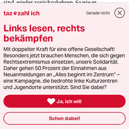
sind, wieder zurückzukehren. So wie er.
taz
zahl ich
Gerade nicht

Links lesen, rechts
Zainab Baqiri: Aufgeben ist keine
Option
bekämpfen
Mit doppelter Kraft für eine offene Gesellschaft!
Zainab Baqiri will nicht mehr schweigen. Sie steht
Besonders jetzt brauchen Menschen, die sich gegen
vor dem Pult und spricht laut und klar, damit alle
Rechtsextremismus einsetzen, unsere Solidarität.
im Hörsaal B1 der Universität Hohenheim sie
Daher gehen 50 Prozent der Einnahmen aus
verstehen können. Es ist Ende Januar, vor der 30-
Neuanmeldungen an „Alles beginnt im Zentrum“ –
jährigen Frau sitzen etwa 25 Studierende. Sie sind
eine Kampagne, die bedrohte linke Kulturzentren
und Jugendorte unterstützt. Sind Sie dabei?
nach der Vorlesung dageblieben, um zu hören, was
Baqiri zu sagen hat. Einige halten ausgedruckte

Ja, ich will
DIN-A3-Blätter hoch, auf denen einzelne Wörter
und Sätze neonfarben angestrichen sind. Auf
einem steht: „Bildung ist Menschenrecht“.
Schon dabei!