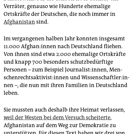
Verräter, genauso wie Hunderte ehemalige
Ortskräfte der Deutschen, die noch immer in
Afghanistan
sind.
Im vergangenen halben Jahr konnten insgesamt
11.000 Af­gha­n:in­nen nach Deutschland fliehen.
Von ihnen sind etwa 2.000 ehemalige Ortskräfte
und knapp 700 besonders schutzbedürftige
Personen – zum Beispiel Jour­na­lis­t:in­nen, Men­
schen­rechts­ak­tivis­t:in­nen und Wissen­schaft­le­r:in­
nen –, die nun mit ihren Familien in Deutschland
leben.
Sie mussten auch deshalb ihre Heimat verlassen,
weil der Westen bei dem Versuch scheiterte
,
Afghanistan auf dem Weg zur Demokratie zu
unterstützen. Für diesen Text haben wir drei von