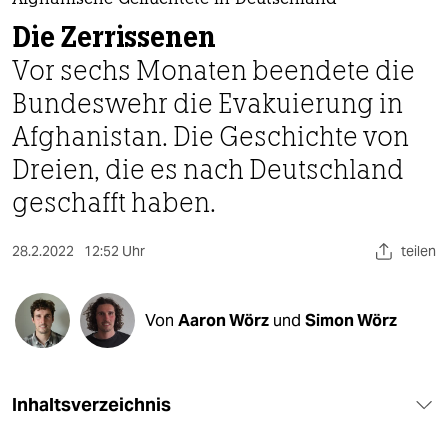
berlin
Afghanische Geflüchtete in Deutschland
Die Zerrissenen
nord
Vor sechs Monaten beendete die
wahrheit
Bundes­wehr die Evakuierung in
Afghanistan. Die Geschichte von
verlag
Dreien, die es nach Deutschland
verlag
geschafft haben.
veranstaltungen
28.2.2022
12:52 Uhr
teilen
shop
fragen & hilfe
Von
Aaron Wörz
und
Simon Wörz
unterstützen
abo
Inhaltsverzeichnis
genossenschaft