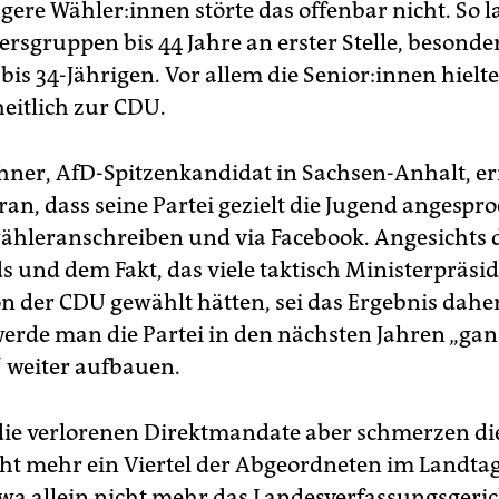
ere Wäh­le­r:in­nen störte das offenbar nicht. So l
tersgruppen bis 44 Jahre an erster Stelle, besonde
 bis 34-Jährigen. Vor allem die Se­nio­r:in­nen hiel
eitlich zur CDU.
chner, AfD-Spitzenkandidat in Sachsen-Anhalt, e
an, dass seine Partei gezielt die Jugend angespr
wähleranschreiben und via Facebook. Angesichts 
 und dem Fakt, das viele taktisch Ministerpräsi
on der CDU gewählt hätten, sei das Ergebnis daher
werde man die Partei in den nächsten Jahren „gan
 weiter aufbauen.
die verlorenen Direktmandate aber schmerzen di
ht mehr ein Viertel der Abgeordneten im Landtag 
twa allein nicht mehr das Landesverfassungsgeric