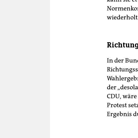
Normenkont
wiederholt
Richtung
In der Bun
Richtungss
Wahlergebn
der „desol
CDU, wäre „
Protest se
Ergebnis d