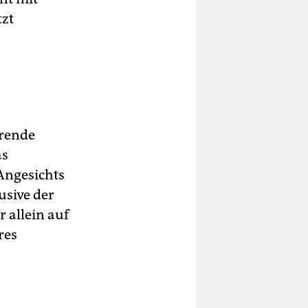
tzt
hrende
as
 Angesichts
usive der
 allein auf
res