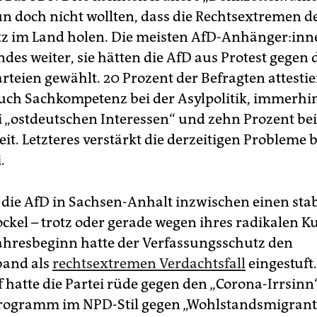
nun doch nicht wollten, dass die Rechtsextremen d
tz im Land holen. Die meisten AfD-Anhänger:inn
ndes weiter, sie hätten die AfD aus Protest gegen 
rteien gewählt. 20 Prozent der Befragten attestie
uch Sachkompetenz bei der Asylpolitik, immerhin
i „ostdeutschen Interessen“ und zehn Prozent bei
it. Letzteres verstärkt die derzeitigen Probleme
.
 die AfD in Sachsen-Anhalt inzwischen einen sta
­so­ckel – trotz oder gerade wegen ihres radikalen K
ahresbeginn hatte der Verfassungsschutz den
band als
rechtsextremen Verdachtsfall
eingestuft
hatte die Partei rüde gegen den „Corona-Irrsinn“ 
rogramm im NPD-Stil gegen „Wohlstandsmigrante