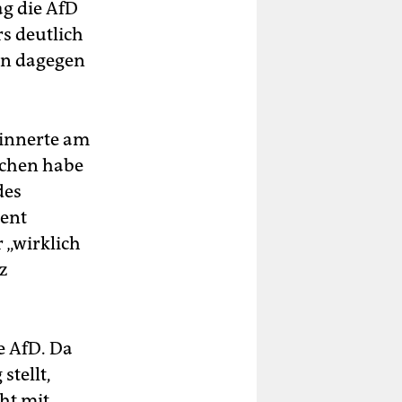
ag die AfD
rs deutlich
ten dagegen
rinnerte am
ochen habe
des
dent
 „wirklich
z
e AfD. Da
stellt,
ht mit