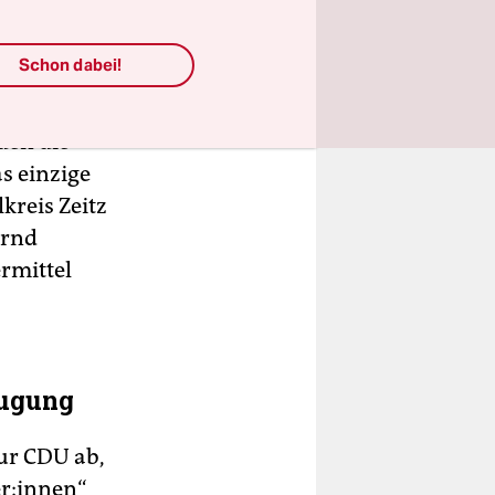
mit
Schon dabei!
e noch 15
den die
s einzige
kreis Zeitz
Arnd
rmittel
eugung
ur CDU ab,
er:innen“