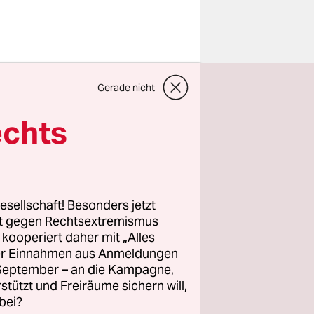
nz in
Gerade nicht
stisch“,
m
echts
gehörigen
ch im Bund
esellschaft! Besonders jetzt
n zur
rt gegen Rechtsextremismus
z kooperiert daher mit „Alles
n Sachsen-
ller Einnahmen aus Anmeldungen
hlkämpfer
. September – an die Kampagne,
erstmals
rstützt und Freiräume sichern will,
deutlich
bei?