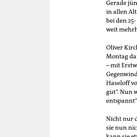
Gerade jüng
in allen Al
bei den 25-
weit mehrh
Oliver Kir
Montag dar
– mit Erst
Gegenwinds
Haseloff v
gut“. Nun 
entspannt“
Nicht nur 
sie nun nic
kann sie e