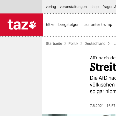
hautnavigation anspringen
hauptinhalt anspringen
footer anspringen
verlag
veranstaltungen
shop
fragen &
hitze
bergsteigen
usa unter trump

taz zahl ich
taz zahl ich
Startseite
Politik
Deutschland
L
themen
politik
AfD nach de
Strei
öko
Die AfD ha
gesellschaft
völkischen 
so gar nicht
kultur
sport
7.6.2021
16:57