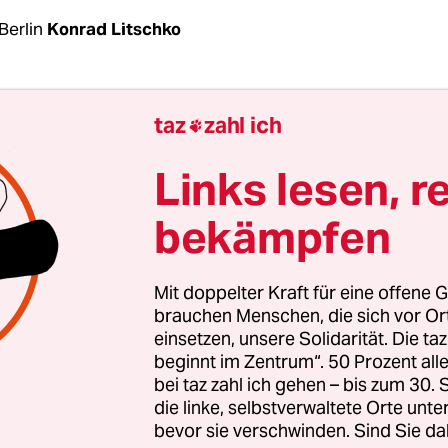
Berlin
Konrad Litschko
alla gibt sich am Montag auf einer Pressekonfere
taz
zahl ich

ieden. Das Ergebnis von Sachsen-Anhalt sei „fanta
fD-Bundesvorsitzende. Die Partei habe sich in de
Links lesen, r
 konsolidiert, sei zweite Volkspartei. Das gebe „
bekämpfen
“ auch für die Bundestagswahl. „Wir wollen au
i werden.“
Mit doppelter Kraft für eine offene G
enheit teilen jedoch nicht alle in der Partei. Den
brauchen Menschen, die sich vor O
einsetzen, unsere Solidarität. Die ta
ehört: Die AfD hatte sich bei der Landtagswahl i
beginnt im Zentrum“. 50 Prozent a
r erhofft.
Co-Bundeschef Jörg Meuthen und Wa
bei taz zahl ich gehen – bis zum 30
 Spitzenplatz noch vor der CDU als Ziel genannt, 
die linke, selbstverwaltete Orte unte
. Doch am Ende landete die AfD mit
20,8 Prozent
bevor sie verschwinden. Sind Sie da