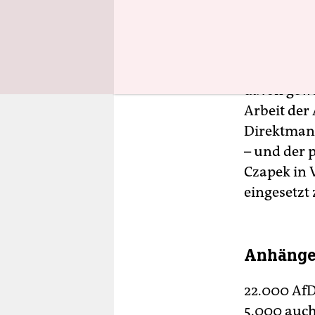
auf Platz 
deutlich we
Dazu verlor
davon gewo
Arbeit der 
Direktmand
– und der 
Czapek in 
eingesetzt
Anhänger
22.000 AfD
5.000 auch