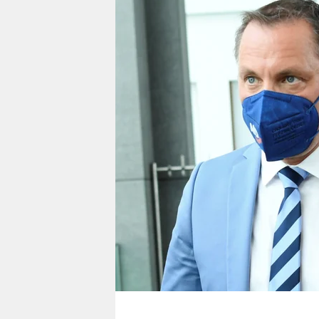
berlin
nord
wahrheit
verlag
verlag
veranstaltungen
shop
fragen & hilfe
unterstützen
abo
genossenschaft