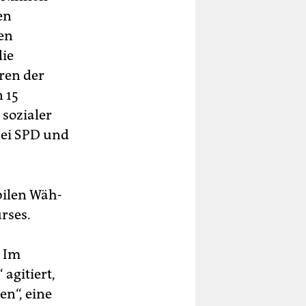
en
en
die
ren der
 15
 sozialer
 bei SPD und
bilen Wäh­
urses.
. Im
agitiert,
n“, eine