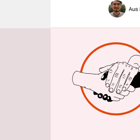
epaper login
Aus 
Tino Chrup
Berlin zufr
sagt der A
Bundesland
Rückenwind
Volksparte
Die Zufried
Wahrheit g
Anhalt meh
hatten den
bundesweit