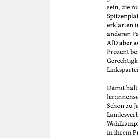
sein, die 
Spitzenpla
erklärten i
anderen Pa
AfD aber a
Prozent be
Gerechtigke
Linkspartei
Damit hält
le­r:in­nen
Schon zu J
Landesver
Wahlkampf 
in ihrem P