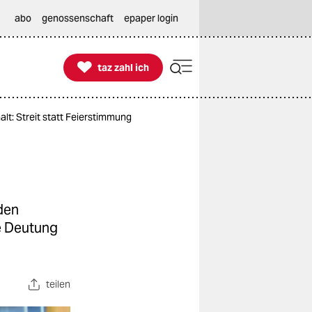
abo
genossenschaft
epaper login

taz zahl ich
taz zahl ich
lt: Streit statt Feierstimmung
den
se Deutung
teilen