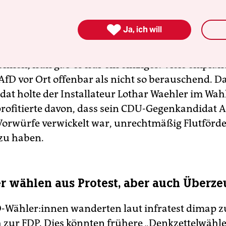
zwei – 17 Prozentpunkte hinter der CDU und auch 
niger als die 24,3 Prozent von 2016.

Ja, ich will
 die Partei fast alle Direktmandate. 2016 hatte si
nnen, nun gab es nur ein einziges. Viele empfan
AfD vor Ort offenbar als nicht so berauschend. Da
at holte der Installateur Lothar Waehler im Wahl
profitierte davon, dass sein CDU-Gegenkandidat 
Vorwürfe verwickelt war, unrechtmäßig Flutförde
 zu haben.
 wählen aus Protest, aber auch Überz
-Wähler:innen wanderten laut infratest dimap z
 zur FDP. Dies könnten frühere „Denkzettelwähl