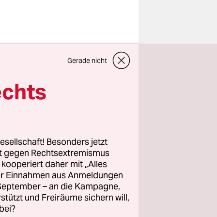
tt Jörg
Gerade nicht
lig
rlassen,
echts
ch-
et das
esellschaft! Besonders jetzt
Grund für
rt gegen Rechtsextremismus
z kooperiert daher mit „Alles
ags, ist der
ller Einnahmen aus Anmeldungen
n Schriften
. September – an die Kampagne,
rotokolle
rstützt und Freiräume sichern will,
bei?
hluss