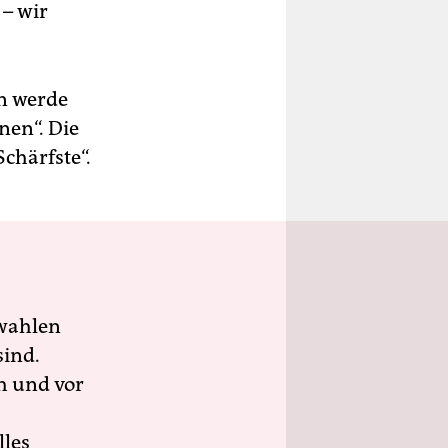
– wir
n werde
nen“. Die
chärfste“.
wahlen
sind.
h und vor
lles