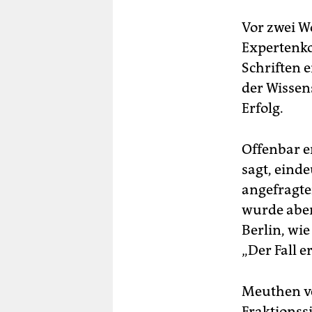
Vor zwei Wo
Expertenko
Schriften 
der Wissen
Erfolg.
Offenbar e
sagt, eind
angefragte
wurde aber
Berlin, wi
„Der Fall e
Meuthen ve
Fraktionss