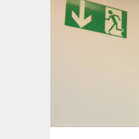
berlin
nord
wahrheit
verlag
verlag
veranstaltungen
shop
fragen & hilfe
unterstützen
abo
genossenschaft