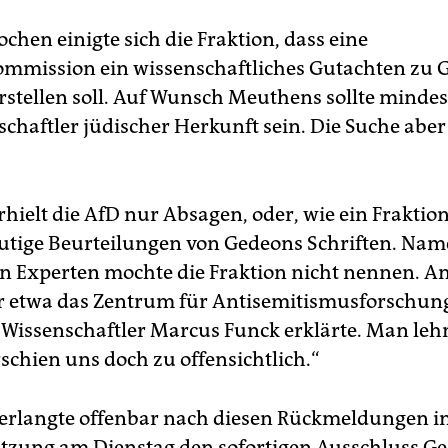
chen einigte sich die Fraktion, dass eine
mmission ein wissenschaftliches Gutachten zu 
erstellen soll. Auf Wunsch Meuthens sollte mindes
schaftler jüdischer Herkunft sein. Die Suche aber
rhielt die AfD nur Absagen, oder, wie ein Fraktio
eutige Beurteilungen von Gedeons Schriften. Nam
n Experten mochte die Fraktion nicht nennen. A
 etwa das Zentrum für Antisemitismusforschun
e Wissenschaftler Marcus Funck erklärte. Man leh
rschien uns doch zu offensichtlich.“
rlangte offenbar nach diesen Rückmeldungen in
itzung am Dienstag den sofortigen Ausschluss Ge