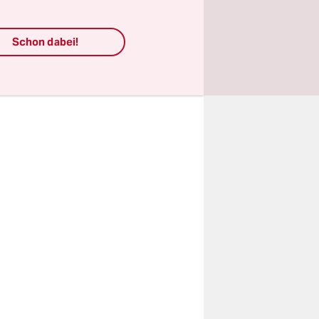
genen
er jedoch
Schon dabei!