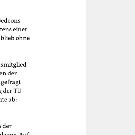
Gedeons
tens einer
 blieb ohne
nsmitglied
en der
ngefragt
g der TU
nte ab:
 der
deons. Auf