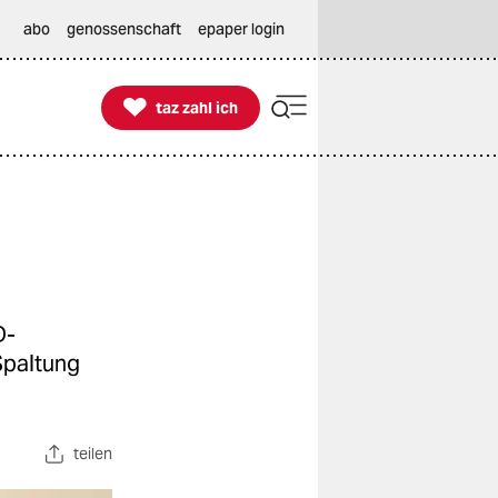
abo
genossenschaft
epaper login

taz zahl ich
taz zahl ich
D-
Spaltung
teilen