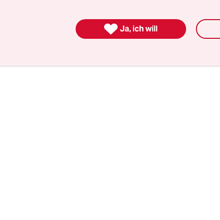
d – falls ihm die Fraktion nicht folge – seinen ei
gekündigt. Die nötige Zweidrittelmehrheit hatte 

Ja, ich will
ren Probeabstimmungen nicht erhalten.