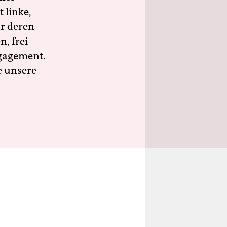
 linke,
ür deren
n, frei
ngagement.
e unsere