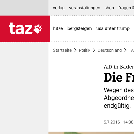
hautnavigation anspringen
hauptinhalt anspringen
footer anspringen
verlag
veranstaltungen
shop
fragen &
hitze
bergsteigen
usa unter trump

taz zahl ich
taz zahl ich
Startseite
Politik
Deutschland
A
themen
politik
AfD in Bade
Die F
öko
Wegen des 
gesellschaft
Abgeordnete
endgültig.
kultur
sport
5.7.2016
14:38