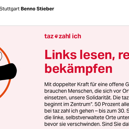
Stuttgart
Benno Stieber
gnachmittag ist der Showdown da. Um 16 Uhr tri
taz
zahl ich

 Stuttgarter Landtag vor die Kameras, in einer ei
en Pressekonferenz. Er werde die AfD-Fraktion ve
Links lesen, r
it zwölf weiteren Abgeordnete, erklärte der No
bekämpfen
orsitzende. „Ich glaube, unsere Wählerschaft find
 und richtig.“
Mit doppelter Kraft für eine offene G
iziert Meuthen ein gehöriges Chaos in der AfD. 
brauchen Menschen, die sich vor O
einsetzen, unsere Solidarität. Die ta
g, zwei Monate nach der ersten Sitzung des Landt
beginnt im Zentrum“. 50 Prozent a
 Streit über den Umgang mit den antisemitische
bei taz zahl ich gehen – bis zum 30
dneten Wolfgang Gedeon, der sich etwa auf die „P
die linke, selbstverwaltete Orte unte
bevor sie verschwinden. Sind Sie da
 von Zion“ beruft. Meuthen hatte Gedeons Aussc