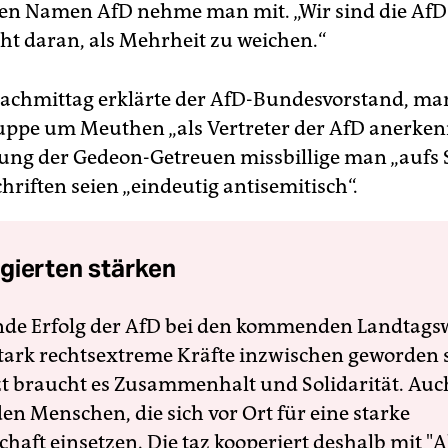
n Namen AfD nehme man mit. „Wir sind die AfD 
ht daran, als Mehrheit zu weichen.“
achmittag erklärte der AfD-Bundesvorstand, ma
uppe um Meuthen „als Vertreter der AfD anerken
ung der Gedeon-Getreuen missbillige man „aufs S
riften seien „eindeutig antisemitisch“.
gierten stärken
nde Erfolg der AfD bei den kommenden Landtags
 stark rechtsextreme Kräfte inzwischen geworden 
zt braucht es Zusammenhalt und Solidarität. Auc
en Menschen, die sich vor Ort für eine starke
schaft einsetzen. Die taz kooperiert deshalb mit "A