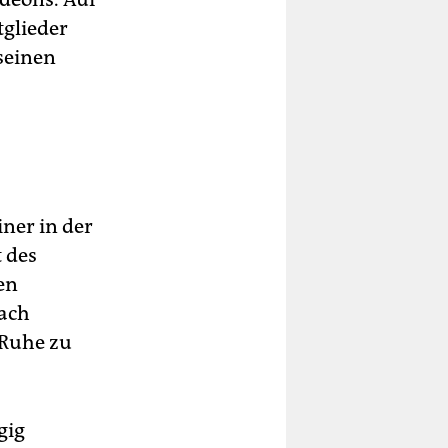
tglieder
seinen
ner in der
t des
en
nach
 Ruhe zu
gig