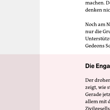
machen. De
denken nic
Noch am N
nur die Gr
Unterstütz
Gedeons Sch
Die Enga
Der drohe
zeigt, wie
Gerade jet
allem mit d
Zivilgesell