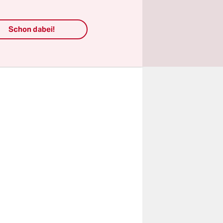
en
bzielen,
Schon dabei!
losen und