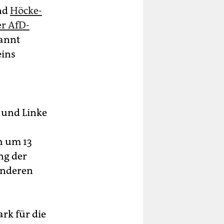
und
Höcke-
er AfD-
annt
eins
 und Linke
h um 13
ng der
 anderen
rk für die