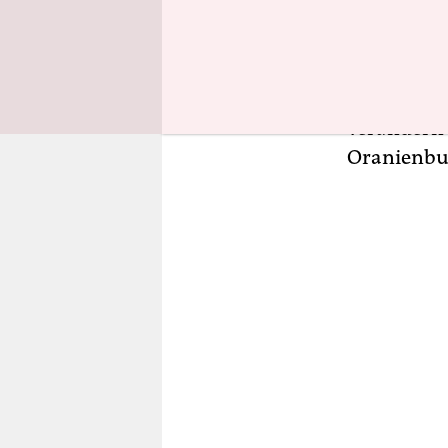
„Mit große
Äußerungen
die Massen
damit das 
verändern“
Oranienbur