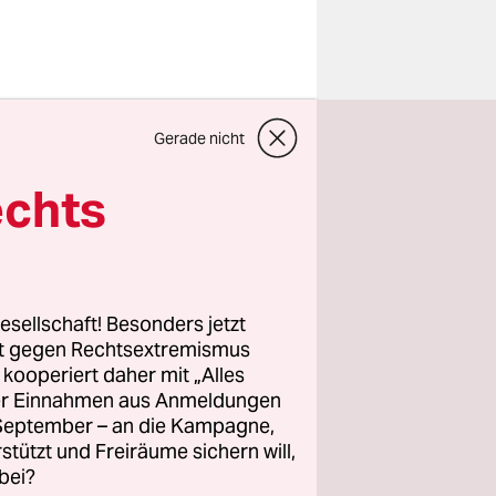
tor der
Gerade nicht
te sich
n, sondern
echts
n
en Appell,
en des
und von
esellschaft! Besonders jetzt
ng
rt gegen Rechtsextremismus
z kooperiert daher mit „Alles
arnten sie
ller Einnahmen aus Anmeldungen
denburger
. September – an die Kampagne,
rstützt und Freiräume sichern will,
bei?