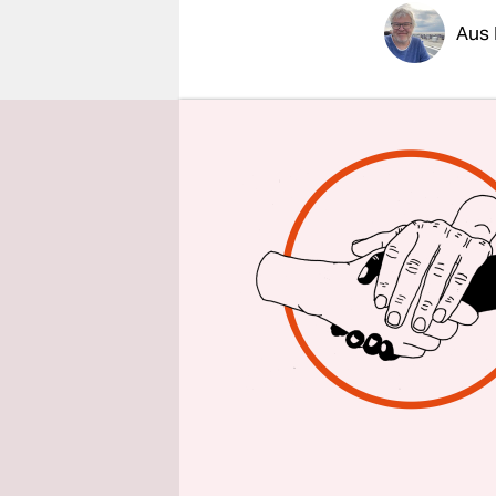
epaper login
Aus 
Die Protes
Stiftung B
gegen den 
auch der K
Sachsenhau
der auch v
Leibniz-Ze
Christoph 
Preußische
davor, der
Landtag zu