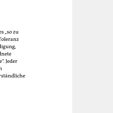
s „so zu
 Toleranz
digung,
dnete
“. Jeder
n
rständliche