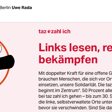
Berlin
Uwe Rada
te waren nicht zu überhören. Nicht nur der Direk
taz
zahl ich

randenburgische Gedenkstätten, Axel Drecoll, hat
AfD-Kandidaten Christoph Berndt ausgesproche
Links lesen, r
Z-Überlebende und Präsident des Internationale
bekämpfen
sen Komitees, Bernt Lund. In einem gemeinsam
on Frank Bösch und Martin Sabrow, den Direktor
ntrums für Zeithistorische Forschung Potsdam, 
Mit doppelter Kraft für eine offene G
Martin Vogtherr, dem Generaldirektor der Stiftu
brauchen Menschen, die sich vor O
einsetzen, unsere Solidarität. Die ta
 Schlösser und Gärten, unterschrieben wurde, w
beginnt im Zentrum“. 50 Prozent a
 AfD den Vorsitz des Kulturausschusses im Bran
bei taz zahl ich gehen – bis zum 30
 überlassen.
die linke, selbstverwaltete Orte unte
bevor sie verschwinden. Sind Sie da