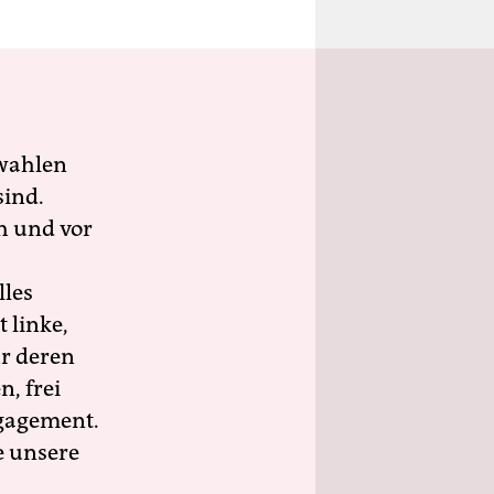
wahlen
sind.
h und vor
lles
 linke,
ür deren
n, frei
ngagement.
e unsere