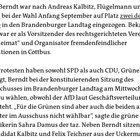
Berndt war nach Andreas Kalbitz, Flügelmann 
,
bei der Wahl Anfang September auf Platz
zwei d
e
in den Brandenburger Landtag eingezogen. Bek
ar er als Vorsitzender des rechtsgerichteten Ver
eimat“ und Organisator fremdenfeindlicher
ionen in Cottbus.
rotesten haben sowohl SPD als auch CDU, Grüne
t, Berndt bei der konstituierenden Sitzung des
schusses im Brandenburger Landtag am Mittwoc
zu wählen, obwohl der AfD laut Geschäftsverteilu
steht. „Für die Grünen sind aber auch die beiden
ter im Ausschuss nicht wählbar“, sagte die grüne
tikerin Sahra Damus der taz. Neben Berndt sitzen
didat Kalbitz und Felix Teichner aus der Uckerma