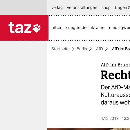
hautnavigation anspringen
hauptinhalt anspringen
footer anspringen
verlag
veranstaltungen
shop
fragen &
hitze
krieg in der ukraine
niedrigwa

taz zahl ich
taz zahl ich
Startseite
Berlin
AfD
AfD im Br
themen
politik
AfD im Bran
Recht
öko
Der AfD-Ma
gesellschaft
Kulturauss
daraus wohl
kultur
sport
4.12.2019
12:2