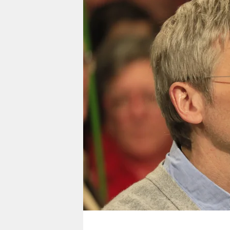
berlin
nord
wahrheit
verlag
verlag
veranstaltungen
shop
fragen & hilfe
unterstützen
abo
genossenschaft