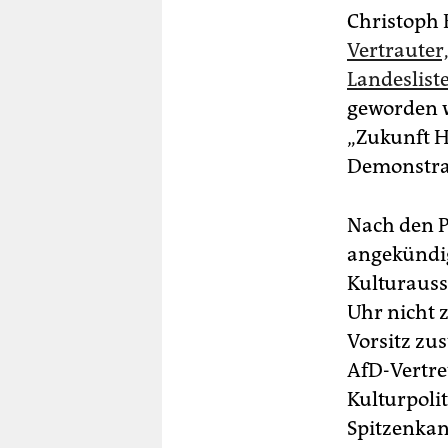
Christoph 
Vertrauter
Landeslist
geworden w
„Zukunft H
Demonstrat
Nach den P
angekündig
Kulturaus
Uhr nicht 
Vorsitz zu
AfD-Vertre
Kulturpoli
Spitzenkan