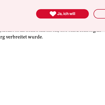
r Sorge beobachten wir in den vergangenen Jahr
 von Parteien und Gruppierungen, die darauf a

Ja, ich will
verbrechen des Nationalsozialismus zu verharm
gesamte gesellschaftspolitische Klima negativ zu
, heißt es in dem Schreiben, das am Dienstag in
g verbreitet wurde.