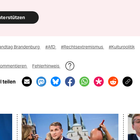
nterstützen
andtag Brandenburg
#AfD
#Rechtsextremismus
#Kulturpolitik
ommentieren
Fehlerhinweis
 teilen