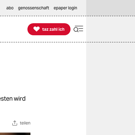
abo
genossenschaft
epaper login

taz zahl ich
taz zahl ich
sten wird
teilen