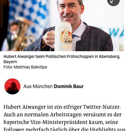
berlin
nord
wahrheit
verlag
verlag
Hubert Aiwanger beim Politischen Frühschoppen in Abensberg,
Bayern
veranstaltungen
Foto: Matthias Balk/dpa
shop
fragen & hilfe
Aus München
Dominik Baur
unterstützen
Hubert Aiwanger ist ein eifriger Twitter-Nutzer.
abo
Auch an normalen Arbeitstagen versäumt es der
genossenschaft
bayerische Vize-Ministerpräsident kaum, seine
Follower mehrfach täglich über die Highlights aus