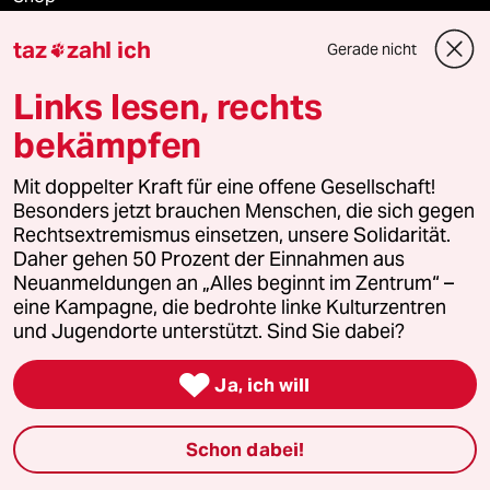
taz
zahl ich
Gerade nicht
Anzeigen

Links lesen, rechts
bekämpfen
Fragen & Hilfe
Mit doppelter Kraft für eine offene Gesellschaft!
Besonders jetzt brauchen Menschen, die sich gegen
Feedback
Rechtsextremismus einsetzen, unsere Solidarität.
Daher gehen 50 Prozent der Einnahmen aus
Aboservice
Neuanmeldungen an „Alles beginnt im Zentrum“ –
eine Kampagne, die bedrohte linke Kulturzentren
ePaper Login
und Jugendorte unterstützt. Sind Sie dabei?
Downloads für Abonnierende

Ja, ich will
Schon dabei!
© 2026 taz Verlags und Vertriebs GmbH