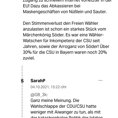
Zugang zu schnellem Internet vorletzter in der
EU! Dazu das Abkassieren bei
Maskengeschäften von Nüßlein und Sauter.
Den Stimmenverlust den Freien Wähler
anzulasten ist schon ein starkes Stück vom
Märchenkönig Söder. Es war eine Wähler-
Watschen für Inkompetenz der CSU seit
Jahren, sowie der Arroganz von Söder! Über
30% für die CSU in Bayern waren noch 20%
zuviel.
SarahP
S
04.10.2021
,
15:22 Uhr
@GB_3k:
Ganz meine Meinung. Die
Wahlschlappe der CDU/CSU hatte
weniger mit Aiwanger zu tun, als mit
der katastrophalen Politik der letzten