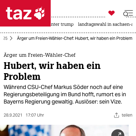

taz zahl ich
nahost-konflikt
usa unter trump
landtagswahl in sachsen-an

taz zahl ich
2025
Ärger um Freien-Wähler-Chef: Hubert, wir haben ein Problem
taz zahl ich
themen
Ärger um Freien-Wähler-Chef
Hubert, wir haben ein
politik
Problem
öko
Während CSU-Chef Markus Söder noch auf eine
Regierungsbeteiligung im Bund hofft, rumort es in
gesellschaft
Bayerns Regierung gewaltig. Auslöser: sein Vize.
kultur
28.9.2021
17:07 Uhr
teilen
sport