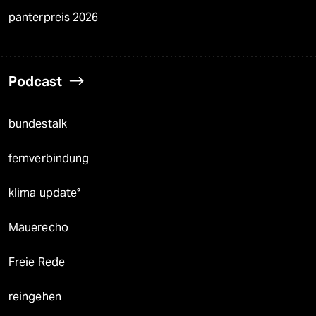
panterpreis 2026
Podcast
bundestalk
fernverbindung
klima update°
Mauerecho
Freie Rede
reingehen