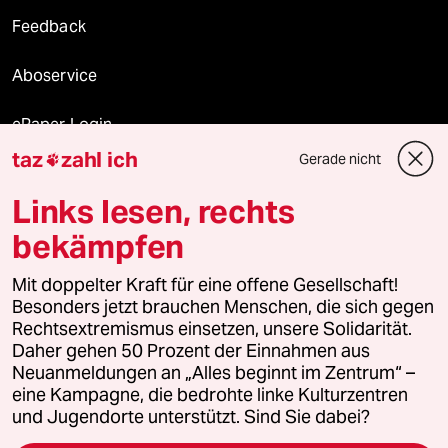
Feedback
Aboservice
ePaper Login
taz
zahl ich
Gerade nicht

Downloads für Abonnierende
Links lesen, rechts
bekämpfen
© 2026 taz Verlags und Vertriebs GmbH
Alle Rechte vorbehalten. Bei rechtlichen Fragen oder für Genehmigungen
Mit doppelter Kraft für eine offene Gesellschaft!
wenden Sie sich bitte an
lizenzen@taz.de
Besonders jetzt brauchen Menschen, die sich gegen
Rechtsextremismus einsetzen, unsere Solidarität.
Daher gehen 50 Prozent der Einnahmen aus
Feedback
Redaktionsstatut
Kommune-Richtlinien
KI-
Neuanmeldungen an „Alles beginnt im Zentrum“ –
eine Kampagne, die bedrohte linke Kulturzentren
Leitlinie
Informant
Datenschutz
Impressum
AGB
und Jugendorte unterstützt. Sind Sie dabei?