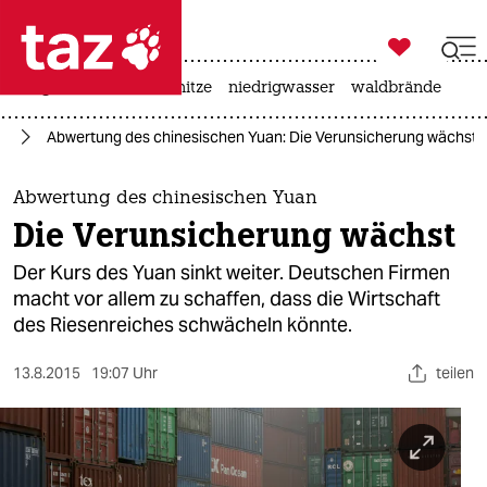

taz zahl ich
krieg in der ukraine
hitze
niedrigwasser
waldbrände

taz zahl ich
ie
Abwertung des chinesischen Yuan: Die Verunsicherung wächst
taz zahl ich
themen
Abwertung des chinesischen Yuan
Die Verunsicherung wächst
politik
Der Kurs des Yuan sinkt weiter. Deutschen Firmen
öko
macht vor allem zu schaffen, dass die Wirtschaft
des Riesenreiches schwächeln könnte.
gesellschaft
13.8.2015
19:07 Uhr
teilen
kultur
sport