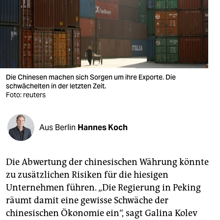
berlin
nord
wahrheit
verlag
Die Chinesen machen sich Sorgen um ihre Exporte. Die
verlag
schwächelten in der letzten Zeit.
Foto: reuters
veranstaltungen
shop
Aus Berlin
Hannes Koch
fragen & hilfe
Die Abwertung der chinesischen Währung könnte
unterstützen
zu zusätzlichen Risiken für die hiesigen
abo
Unternehmen führen. „Die Regierung in Peking
räumt damit eine gewisse Schwäche der
genossenschaft
chinesischen Ökonomie ein“, sagt Galina Kolev