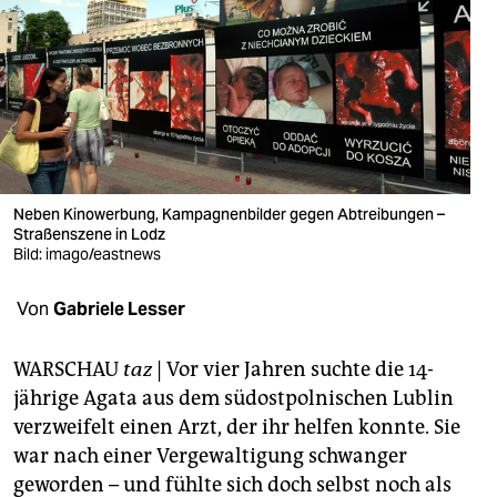
berlin
nord
wahrheit
verlag
verlag
Neben Kinowerbung, Kampagnenbilder gegen Abtreibungen –
Straßenszene in Lodz
veranstaltungen
Bild: imago/eastnews
shop
Von
Gabriele Lesser
fragen & hilfe
unterstützen
WARSCHAU
taz
| Vor vier Jahren suchte die 14-
jährige Agata aus dem südostpolnischen Lublin
abo
verzweifelt einen Arzt, der ihr helfen konnte. Sie
war nach einer Vergewaltigung schwanger
genossenschaft
geworden – und fühlte sich doch selbst noch als