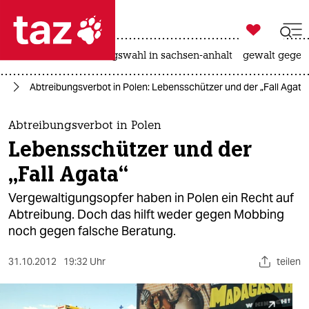

taz zahl ich
hitze
surfen
landtagswahl in sachsen-anhalt
gewalt gegen

taz zahl ich
ng
Abtreibungsverbot in Polen: Lebensschützer und der „Fall Agata
taz zahl ich
themen
Abtreibungsverbot in Polen
Lebensschützer und der
politik
„Fall Agata“
öko
Vergewaltigungsopfer haben in Polen ein Recht auf
Abtreibung. Doch das hilft weder gegen Mobbing
gesellschaft
noch gegen falsche Beratung.
kultur
31.10.2012
19:32 Uhr
teilen
sport