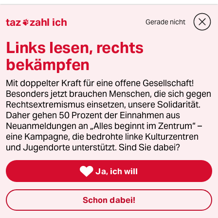
5
taz
zahl ich
Was tun gegen den Energiewende-Rollback?
Gerade nicht

Der Urknall
Links lesen, rechts
bekämpfen
6
Niedrigwasser in Mittel- und Osteuropa
Mit doppelter Kraft für eine offene Gesellschaft!
Stromkrise mit Ansage
Besonders jetzt brauchen Menschen, die sich gegen
Rechtsextremismus einsetzen, unsere Solidarität.
Daher gehen 50 Prozent der Einnahmen aus
taz
Neuanmeldungen an „Alles beginnt im Zentrum“ –

eine Kampagne, die bedrohte linke Kulturzentren
und Jugendorte unterstützt. Sind Sie dabei?
Folgen Sie uns

Ja, ich will
Schon dabei!
Ressorts