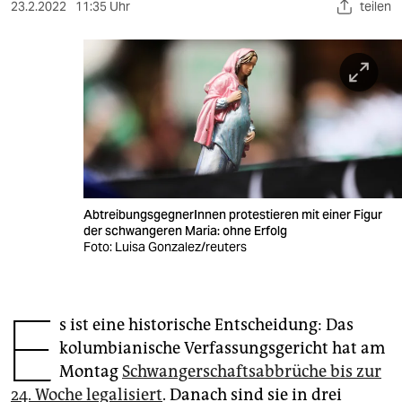
berlin
23.2.2022
11:35 Uhr
teilen
nord
wahrheit
verlag
verlag
veranstaltungen
AbtreibungsgegnerInnen protestieren mit einer Figur
shop
der schwangeren Maria: ohne Erfolg
Foto: Luisa Gonzalez/reuters
fragen & hilfe
unterstützen
E
s ist eine historische Entscheidung: Das
abo
kolumbianische Verfassungsgericht hat am
genossenschaft
Montag
Schwangerschaftsabbrüche bis zur
24. Woche legalisiert
. Danach sind sie in drei