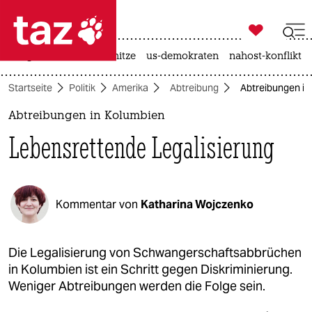

taz zahl ich
krieg in der ukraine
hitze
us-demokraten
nahost-konflikt

taz zahl ich
Startseite
Politik
Amerika
Abtreibung
Abtreibungen in
taz zahl ich
Abtreibungen in Kolumbien
themen
Lebensrettende Legalisierung
politik
öko
Kommentar von
Katharina Wojczenko
gesellschaft
kultur
Die Legalisierung von Schwangerschaftsabbrüchen
in Kolumbien ist ein Schritt gegen Diskriminierung.
sport
Weniger Abtreibungen werden die Folge sein.