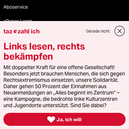
Aboservice
ePaper Login
taz
zahl ich
Gerade nicht

Downloads für Abonnierende
Links lesen, rechts
bekämpfen
© 2026 taz Verlags und Vertriebs GmbH
Alle Rechte vorbehalten. Bei rechtlichen Fragen oder für Genehmigungen
Mit doppelter Kraft für eine offene Gesellschaft!
wenden Sie sich bitte an
lizenzen@taz.de
Besonders jetzt brauchen Menschen, die sich gegen
Rechtsextremismus einsetzen, unsere Solidarität.
Daher gehen 50 Prozent der Einnahmen aus
Feedback
Redaktionsstatut
Kommune-Richtlinien
KI-
Neuanmeldungen an „Alles beginnt im Zentrum“ –
eine Kampagne, die bedrohte linke Kulturzentren
Leitlinie
Informant
Datenschutz
Impressum
AGB
und Jugendorte unterstützt. Sind Sie dabei?
Seitenwende
Einwilligungen widerrufen (Ads)

Ja, ich will