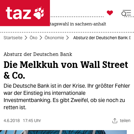

taz zahl ich
drohnen
rente
landtagswahl in sachsen-anhalt

taz zahl ich
Startseite
Öko
Ökonomie
Absturz der Deutschen Bank: Die
taz zahl ich
themen
Absturz der Deutschen Bank
Die Melkkuh von Wall Street
politik
& Co.
öko
Die Deutsche Bank ist in der Krise. Ihr größter Fehler
war der Einstieg ins internationale
gesellschaft
Investmentbanking. Es gibt Zweifel, ob sie noch zu
retten ist.
kultur
sport
4.6.2018
17:45 Uhr
teilen