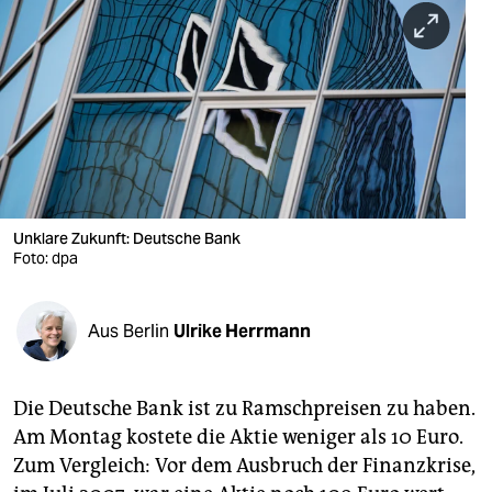
berlin
nord
wahrheit
verlag
verlag
veranstaltungen
Unklare Zukunft: Deutsche Bank
Foto: dpa
shop
fragen & hilfe
Aus Berlin
Ulrike Herrmann
unterstützen
Die Deutsche Bank ist zu Ramschpreisen zu haben.
abo
Am Montag kostete die Aktie weniger als 10 Euro.
genossenschaft
Zum Vergleich: Vor dem Ausbruch der Finanzkrise,