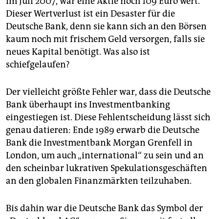
im Juli 2007, war eine Aktie noch 109 Euro wert.
epaper login
Dieser Wertverlust ist ein Desaster für die
Deutsche Bank, denn sie kann sich an den Börsen
kaum noch mit frischem Geld versorgen, falls sie
neues Kapital benötigt. Was also ist
schiefgelaufen?
Der vielleicht größte Fehler war, dass die Deutsche
Bank überhaupt ins Investmentbanking
eingestiegen ist. Diese Fehlentscheidung lässt sich
genau datieren: Ende 1989 erwarb die Deutsche
Bank die Investmentbank Morgan Grenfell in
London, um auch „international“ zu sein und an
den scheinbar lukrativen Spekulationsgeschäften
an den globalen Finanzmärkten teilzuhaben.
Bis dahin war die Deutsche Bank das Symbol der