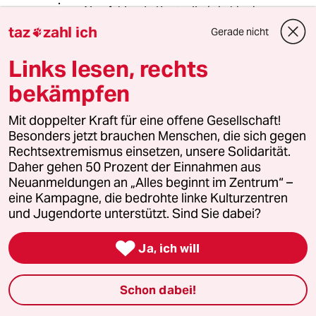
Also fehlende Kontrolle (wie hier ja
auch beschrieben) statt Unfähigkeit
taz
zahl ich
Gerade nicht

der Banker.
Links lesen, rechts
bekämpfen
Lowandorder
05.06.2018
,
09:47 Uhr
Mit doppelter Kraft für eine offene Gesellschaft!
@Ruhig Blut:
Besonders jetzt brauchen Menschen, die sich gegen
Ja Jung - muß ich mir Sorgen
Rechtsextremismus einsetzen, unsere Solidarität.
machen?
Daher gehen 50 Prozent der Einnahmen aus
Neuanmeldungen an „Alles beginnt im Zentrum“ –
White-Sox-Schrott?!
eine Kampagne, die bedrohte linke Kulturzentren
No. Arztzimmer entschuldigt nicht!;)(
und Jugendorte unterstützt. Sind Sie dabei?
Focus - empfehle Fakten Fakten
Fakten

Ja, ich will
by Maxim Biller - Hundert Zeilen Haß
https://books.google.com/books/abo
ut/100_Zeilen_Hass.html?
Schon dabei!
hl=de&id=KjvGDQAAQBAJ
-Sorry wg