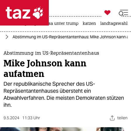

taz zahl ich
hitze
bergsteigen
usa unter trump
katzen
landtagswahl i

taz zahl ich
ka
Abstimmung im US-Repräsentantenhaus: Mike Johnson kann a
taz zahl ich
themen
Abstimmung im US-Repräsentantenhaus
Mike Johnson kann
politik
aufatmen
öko
Der republikanische Sprecher des US-
Repräsentantenhauses übersteht ein
gesellschaft
Abwahlverfahren. Die meisten Demokraten stützen
ihn.
kultur
sport
9.5.2024
11:33 Uhr
teilen