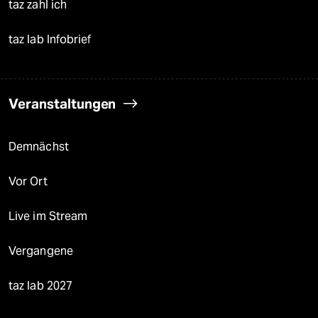
taz zahl ich
taz lab Infobrief
Veranstaltungen
Demnächst
Vor Ort
Live im Stream
Vergangene
taz lab 2027