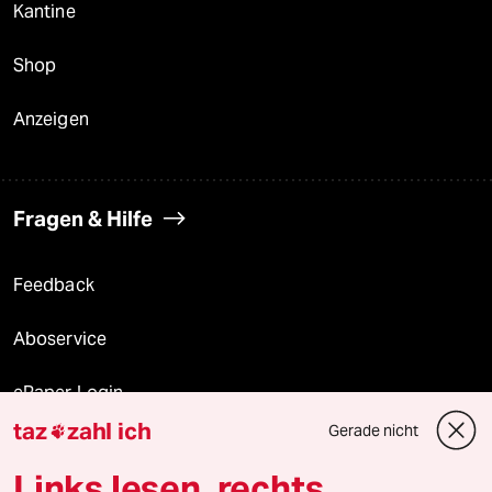
Kantine
Shop
Anzeigen
Fragen & Hilfe
Feedback
Aboservice
ePaper Login
taz
zahl ich
Gerade nicht

Downloads für Abonnierende
Links lesen, rechts