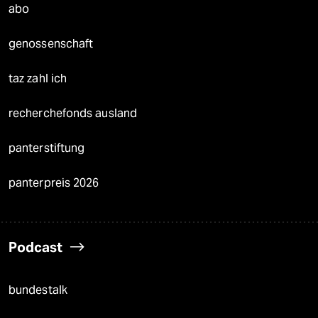
abo
genossenschaft
taz zahl ich
recherchefonds ausland
panterstiftung
panterpreis 2026
Podcast
bundestalk