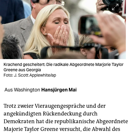
berlin
nord
wahrheit
verlag
verlag
veranstaltungen
Krachend gescheitert: Die radikale Abgeordnete Marjorie Taylor
Greene aus Georgia
shop
Foto: J. Scott Applewhite/ap
fragen & hilfe
Aus Washington
Hansjürgen Mai
unterstützen
Trotz zweier Vieraugengespräche und der
abo
angekündigten Rückendeckung durch
Demokraten hat die republikanische Abgeordnete
genossenschaft
Majorie Taylor Greene versucht, die Abwahl des