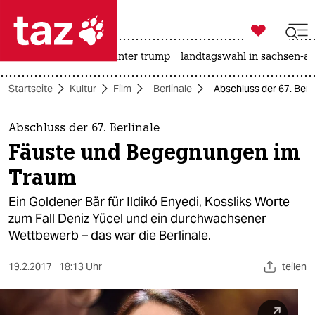

taz zahl ich
nahost-konflikt
usa unter trump
landtagswahl in sachsen-an

taz zahl ich
Startseite
Kultur
Film
Berlinale
Abschluss der 67. Ber
taz zahl ich
themen
Abschluss der 67. Berlinale
Fäuste und Begegnungen im
politik
Traum
öko
Ein Goldener Bär für Ildikó Enyedi, Kossliks Worte
zum Fall Deniz Yücel und ein durchwachsener
gesellschaft
Wettbewerb – das war die Berlinale.
kultur
19.2.2017
18:13 Uhr
teilen
sport