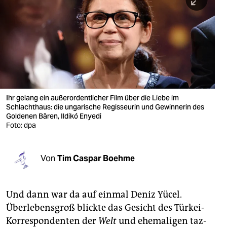
berlin
nord
wahrheit
verlag
verlag
Ihr gelang ein außerordentlicher Film über die Liebe im
Schlachthaus: die ungarische Regisseurin und Gewinnerin des
veranstaltungen
Goldenen Bären, Ildikó Enyedi
Foto: dpa
shop
fragen & hilfe
Von
Tim Caspar Boehme
unterstützen
abo
Und dann war da auf einmal Deniz Yücel.
Überlebensgroß blickte das Gesicht des Türkei-
genossenschaft
Korrespondenten der
Welt
und ehemaligen taz-