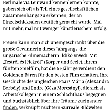
Berlinale via Leinwand kennenlernen konnte,
gaben sich oft als Teil eines gesellschaftlichen
Zusammenhangs zu erkennen, der an
Einzelschicksalen deutlich gemacht wurde. Mal
mit mehr, mal mit weniger künstlerischem Erfolg.
Freuen kann man sich uneingeschränkt über die
große Gewinnerin dieses Jahrgangs, die
ungarische Filmemacherin Ildikó Enyedi. Mit
„Testről és lélekről“ (Körper und Seele), ihrem
fünften Spielfilm, hat die 61-Jährige verdient den
Goldenen Bären für den besten Film erhalten. Ihre
Geschichte des ungleichen Paars Mária (Alexandra
Borbély) und Endre (Géza Morcsányi), die sich als
Arbeitskollegen in einem Schlachthaus begegnen
und buchstäblich
über ihre Träume zueinander
finden
, verknüpft nüchtern-surreale Bildwelten