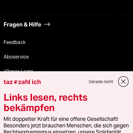
Fragen & Hilfe
Feedback
Aboservice
ePaper Login
taz
zahl ich
Gerade nicht

Downloads für Abonnierende
Links lesen, rechts
bekämpfen
© 2026 taz Verlags und Vertriebs GmbH
Mit doppelter Kraft für eine offene Gesellschaft!
Alle Rechte vorbehalten. Bei rechtlichen Fragen oder für Genehmigungen
wenden Sie sich bitte an
lizenzen@taz.de
Besonders jetzt brauchen Menschen, die sich gegen
Rechtsextremismus einsetzen, unsere Solidarität.