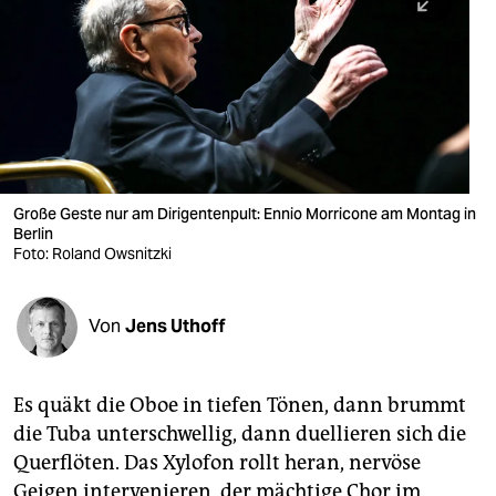
berlin
nord
wahrheit
verlag
verlag
Große Geste nur am Dirigentenpult: Ennio Morricone am Montag in
Berlin
veranstaltungen
Foto: Roland Owsnitzki
shop
fragen & hilfe
Von
Jens Uthoff
unterstützen
Es quäkt die Oboe in tiefen Tönen, dann brummt
abo
die Tuba unterschwellig, dann duellieren sich die
genossenschaft
Querflöten. Das Xylofon rollt heran, nervöse
Geigen intervenieren, der mächtige Chor im