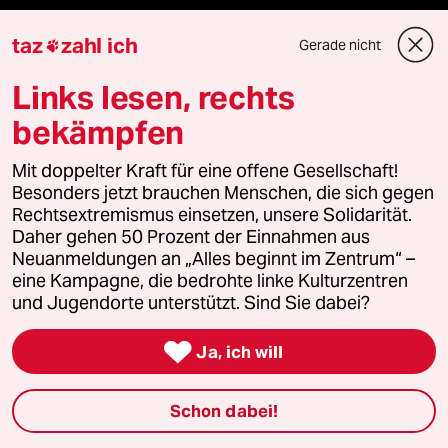
Newsletter
taz
zahl ich
Gerade nicht

team zukunft
Links lesen, rechts
bekämpfen
taz frisch
Mit doppelter Kraft für eine offene Gesellschaft!
taz zahl ich
Besonders jetzt brauchen Menschen, die sich gegen
Rechtsextremismus einsetzen, unsere Solidarität.
taz lab Infobrief
Daher gehen 50 Prozent der Einnahmen aus
Neuanmeldungen an „Alles beginnt im Zentrum“ –
eine Kampagne, die bedrohte linke Kulturzentren
und Jugendorte unterstützt. Sind Sie dabei?
Veranstaltungen

Ja, ich will
Demnächst
Schon dabei!
Vor Ort