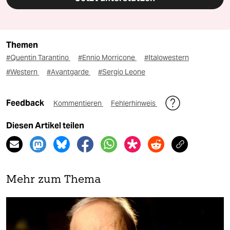
Themen
#Quentin Tarantino
#Ennio Morricone
#Italowestern
#Western
#Avantgarde
#Sergio Leone
Feedback
Kommentieren
Fehlerhinweis
Diesen Artikel teilen
Mehr zum Thema