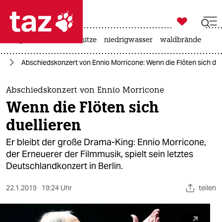

taz zahl ich
krieg in der ukraine
hitze
niedrigwasser
waldbrände

taz zahl ich
ik
Abschiedskonzert von Ennio Morricone: Wenn die Flöten sich due
taz zahl ich
themen
Abschiedskonzert von Ennio Morricone
Wenn die Flöten sich
politik
duellieren
öko
Er bleibt der große Drama-King: Ennio Morricone,
der Erneuerer der Filmmusik, spielt sein letztes
gesellschaft
Deutschlandkonzert in Berlin.
kultur
22.1.2019
19:24 Uhr
teilen
sport