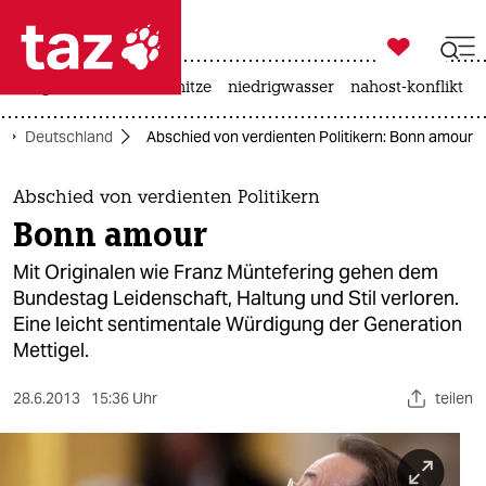

taz zahl ich
krieg in der ukraine
hitze
niedrigwasser
nahost-konflikt

taz zahl ich
Deutschland
Abschied von verdienten Politikern: Bonn amour
taz zahl ich
themen
Abschied von verdienten Politikern
Bonn amour
politik
Mit Originalen wie Franz Müntefering gehen dem
öko
Bundestag Leidenschaft, Haltung und Stil verloren.
Eine leicht sentimentale Würdigung der Generation
gesellschaft
Mettigel.
kultur
28.6.2013
15:36 Uhr
teilen
sport