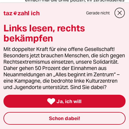
Mäntelchen pubertäter Erinnerung abstreifen
taz
zahl ich
und - hinschauen;
Gerade nicht

aber mit Empathie für die, die nicht die
schicken Plätze
Links lesen, rechts
im " gemeinsamen" Boot haben, sondern ums
bekämpfen
Überleben
rudern und die Suppe auslöffeln müssen.
Mit doppelter Kraft für eine offene Gesellschaft!
Besonders jetzt brauchen Menschen, die sich gegen
Alles gesagt - doch, doch:
Rechtsextremismus einsetzen, unsere Solidarität.
"Polit-Schnösel"
Daher gehen 50 Prozent der Einnahmen aus
"Und mit der Verklärung des Alten ist das
Neuanmeldungen an „Alles beginnt im Zentrum“ –
bekanntlich so eine Sache.
eine Kampagne, die bedrohte linke Kulturzentren
Jede Generation hat ihre Idole."
und Jugendorte unterstützt. Sind Sie dabei?
Ja, Alder, da sachste was.
Müntefering als Münte dein Idol?

Ja, ich will
Na dann - gute Nacht und arme taz.
Schon dabei!
Cometh
C