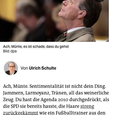
berlin
nord
wahrheit
verlag
verlag
Ach, Münte, es ist schade, dass du gehst
Bild: dpa
veranstaltungen
shop
Von
Ulrich Schulte
fragen & hilfe
unterstützen
Ach, Münte. Sentimentalität ist nicht dein Ding.
Jammern, Larmoyanz, Tränen, all das weinerliche
abo
Zeug. Du hast die Agenda 2010 durchgedrückt, als
genossenschaft
die SPD sie bereits hasste, die Haare
streng
zurückgekämmt
wie ein Fußballtrainer aus den