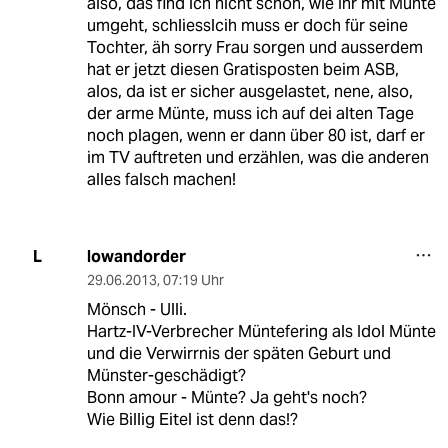
also, das find ich nicht schön, wie Ihr mit Münte
umgeht, schliesslcih muss er doch für seine
Tochter, äh sorry Frau sorgen und ausserdem
hat er jetzt diesen Gratisposten beim ASB,
alos, da ist er sicher ausgelastet, nene, also,
der arme Münte, muss ich auf dei alten Tage
noch plagen, wenn er dann über 80 ist, darf er
im TV auftreten und erzählen, was die anderen
alles falsch machen!
lowandorder
L
29.06.2013
,
07:19 Uhr
Mönsch - Ulli.
Hartz-IV-Verbrecher Müntefering als Idol Münte
und die Verwirrnis der späten Geburt und
Münster-geschädigt?
Bonn amour - Münte? Ja geht's noch?
Wie Billig Eitel ist denn das!?