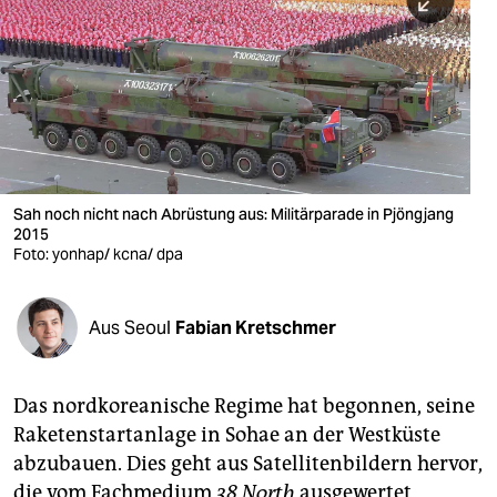
berlin
nord
wahrheit
verlag
verlag
Sah noch nicht nach Abrüstung aus: Militärparade in Pjöngjang
2015
veranstaltungen
Foto: yonhap/ kcna/ dpa
shop
fragen & hilfe
Aus Seoul
Fabian Kretschmer
unterstützen
Das nordkoreanische Regime hat begonnen, seine
abo
Raketenstartanlage in Sohae an der Westküste
genossenschaft
abzubauen. Dies geht aus Satellitenbildern hervor,
die vom Fachmedium
38 North
ausgewertet