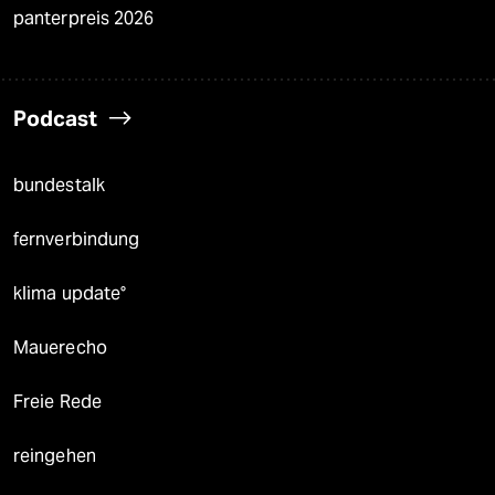
panterpreis 2026
Podcast
bundestalk
fernverbindung
klima update°
Mauerecho
Freie Rede
reingehen