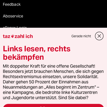
Feedback
Aboservice
ePaper Login
taz
zahl ich
Gerade nicht

Downloads für Abonnierende
Links lesen, rechts
bekämpfen
© 2026 taz Verlags und Vertriebs GmbH
Mit doppelter Kraft für eine offene Gesellschaft!
Alle Rechte vorbehalten. Bei rechtlichen Fragen oder für Genehmigungen
wenden Sie sich bitte an
lizenzen@taz.de
Besonders jetzt brauchen Menschen, die sich gegen
Rechtsextremismus einsetzen, unsere Solidarität.
Daher gehen 50 Prozent der Einnahmen aus
Feedback
Redaktionsstatut
Kommune-Richtlinien
KI-
Neuanmeldungen an „Alles beginnt im Zentrum“ –
eine Kampagne, die bedrohte linke Kulturzentren
Leitlinie
Informant
Datenschutz
Impressum
AGB
und Jugendorte unterstützt. Sind Sie dabei?