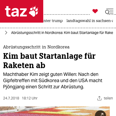

taz zahl ich
nahost-konflikt
usa unter trump
landtagswahl in sachsen-an

taz zahl ich
en
Abrüstungsschritt in Nordkorea: Kim baut Startanlage für Raket
taz zahl ich
themen
Abrüstungsschritt in Nordkorea
Kim baut Startanlage für
politik
Raketen ab
öko
Machthaber Kim zeigt guten Willen: Nach den
Gipfeltreffen mit Südkorea und den USA macht
gesellschaft
Pjöngjang einen Schritt zur Abrüstung.
kultur
24.7.2018
18:12 Uhr
teilen
sport