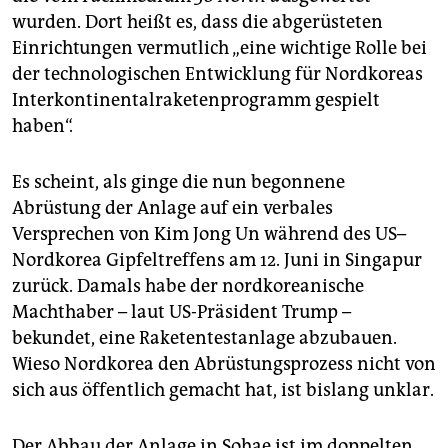
epaper login
wurden. Dort heißt es, dass die abgerüsteten
Einrichtungen vermutlich „eine wichtige Rolle bei
der technologischen Entwicklung für Nordkoreas
Interkontinental­raketenprogramm gespielt
haben“.
Es scheint, als ginge die nun begonnene
Abrüstung der Anlage auf ein verbales
Versprechen von Kim Jong Un während des US–
Nordkorea Gipfeltreffens am 12. Juni in Singapur
zurück. Damals habe der nordkoreanische
Machthaber – laut US-Präsident Trump –
bekundet, eine Raketentestanlage abzubauen.
Wieso Nordkorea den Abrüstungsprozess nicht von
sich aus öffentlich gemacht hat, ist bislang unklar.
Der Abbau der Anlage in Sohae ist im doppelten