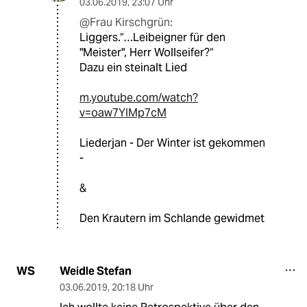
03.06.2019
,
23:07 Uhr
@Frau Kirschgrün:
Liggers.“…Leibeigner für den
"Meister", Herr Wollseifer?“
Dazu ein steinalt Lied
m.youtube.com/watch?
v=oaw7YIMp7cM
Liederjan - Der Winter ist gekommen
-
&
Den Krautern im Schlande gewidmet
Weidle Stefan
WS
03.06.2019
,
20:18 Uhr