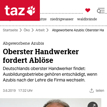

taz zahl ich
krieg in der ukraine
hitze
niedrigwasser
waldbrände

taz zahl ich
Startseite
Öko
Arbeit
Abgeworbene Azubis: Oberster Hand
taz zahl ich
themen
Abgeworbene Azubis
Oberster Handwerker
politik
fordert Ablöse
öko
Deutschlands oberster Handwerker findet:
Ausbildungsbetriebe gehören entschädigt, wenn
gesellschaft
Azubis nach der Lehre die Firma wechseln.
kultur
3.6.2019
17:32 Uhr
teilen
sport