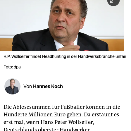
berlin
nord
wahrheit
verlag
verlag
H.P. Wollseifer findet Headhunting in der Handwerksbranche unfair
veranstaltungen
Foto: dpa
shop
fragen & hilfe
Von
Hannes Koch
unterstützen
Die Ablösesummen für Fußballer können in die
abo
Hunderte Millionen Euro gehen. Da erstaunt es
genossenschaft
erst mal, wenn Hans Peter Wollseifer,
Deutschlands oberster Handwerker,