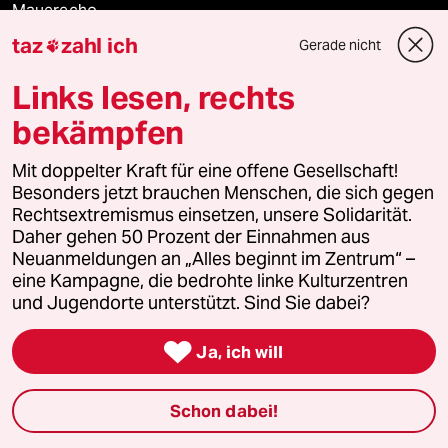
Mauerecho
taz
zahl ich
Gerade nicht

Freie Rede
Links lesen, rechts
reingehen
bekämpfen
Mit doppelter Kraft für eine offene Gesellschaft!
Besonders jetzt brauchen Menschen, die sich gegen
Newsletter
Rechtsextremismus einsetzen, unsere Solidarität.
Daher gehen 50 Prozent der Einnahmen aus
Neuanmeldungen an „Alles beginnt im Zentrum“ –
team zukunft
eine Kampagne, die bedrohte linke Kulturzentren
und Jugendorte unterstützt. Sind Sie dabei?
taz frisch

Ja, ich will
taz zahl ich
taz lab Infobrief
Schon dabei!