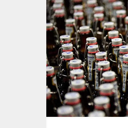
berlin
nord
wahrheit
verlag
verlag
veranstaltungen
shop
fragen & hilfe
unterstützen
abo
genossenschaft