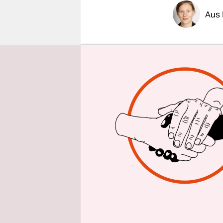
epaper login
Aus 
taz
| Deutsc
Das zeigen
Verpackungs
Abfallpoli
Verpackun
umweltfreu
Staaten pl
fördern.
In der Rich
die in ein
wollen sie