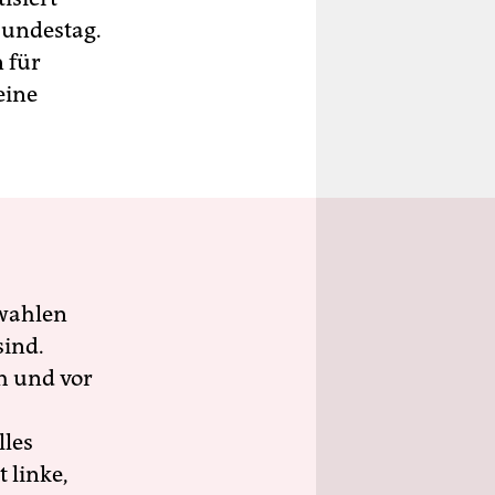
Bundestag.
 für
eine
wahlen
sind.
h und vor
lles
 linke,