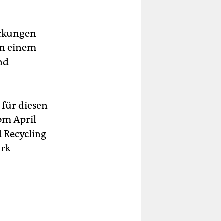
packungen
in einem
nd
 für diesen
om April
d Recycling
ark