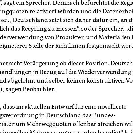
, sagt ein Sprecher. Demnach befürchtet die Reg
lingquoten relativiert würden und die Datenerh
ei. „Deutschland setzt sich daher dafür ein, an di
ich das Recycling zu messen“, so der Sprecher, „di
ederverwendung von Produkten und Materialien
eigneterer Stelle der Richtlinien festgemacht wer
 herrscht Verärgerung ob dieser Position. Deutsc
handlungen in Bezug auf die Wiederverwendung
und abgelehnt und selber keinen konstruktiven V
t, sagen Beobachter.
 dass im aktuellen Entwurf für eine novellierte
gsverordnung in Deutschland das Bundes­
sterium Mehrweg­quoten offenbar streichen will
 sinnvollen Mehrwegquoten werden beerdigt“, krit