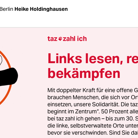
Berlin
Heike Holdinghausen
hland blockiert in Brüssel eine fortschrittliche Ab
taz
zahl ich

 Berichte aus den Verhandlungen zur neuen EU-
richtlinie, die der taz vorliegen. Eine fortschritt
Links lesen, r
tik setzt vor allem auf Müllvermeidung – weshalb 
bekämpfen
gen Mehrwegsysteme in der Regel am
ndlichsten sind. Die EU-Kommission und einige
ädieren darum dafür, Mehrwegsysteme gesetzlic
Mit doppelter Kraft für eine offene G
brauchen Menschen, die sich vor O
einsetzen, unsere Solidarität. Die ta
beginnt im Zentrum“. 50 Prozent a
tlinie, über die derzeit in Brüssel neu verhandelt
bei taz zahl ich gehen – bis zum 30
igen Jahren als Gesetz in den Mitgliedsstaaten an
die linke, selbstverwaltete Orte unte
 deshalb in begrenztem Umfang erlauben, dass
bevor sie verschwinden. Sind Sie da