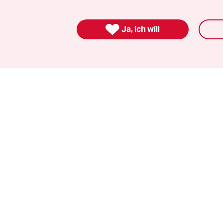
teme auf die Recyclingquote angerechnet werd
iedstaaten sollen Produkte und Bestandteile … i

Ja, ich will
r Pfandsysteme … berücksichtigen können“, heiß
 der EU-Kommission.