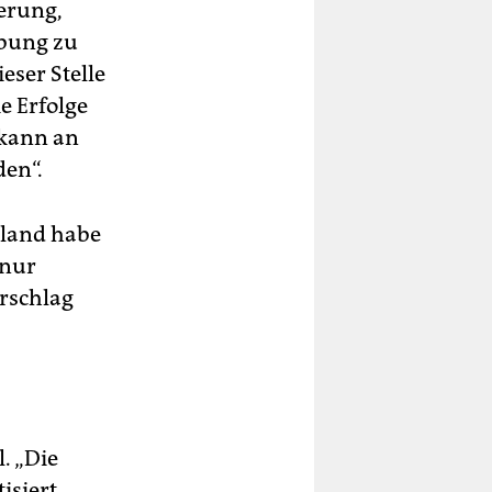
ierung,
ebung zu
eser Stelle
e Erfolge
 kann an
den“.
hland habe
 nur
orschlag
. „Die
isiert