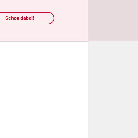
en können.
m Rahmen
Schon dabei!
t es in dem