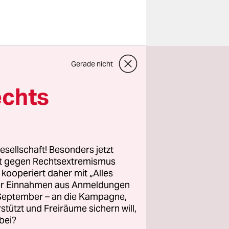
fallpolitik.
Gerade nicht
liche
echts
bei
 EU-
h zu
esellschaft! Besonders jetzt
rt gegen Rechtsextremismus
z kooperiert daher mit „Alles
ller Einnahmen aus Anmeldungen
 wird – und
. September – an die Kampagne,
kommt –,
rstützt und Freiräume sichern will,
bei?