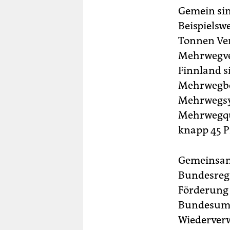
Gemein sin
Beispielsw
Tonnen Ver
Mehrwegver
Finnland s
Mehrwegbeh
Mehrwegsys
Mehrwegquo
knapp 45 P
Gemeinsame
Bundesreg
Förderung 
Bundesumw
Wiederverw