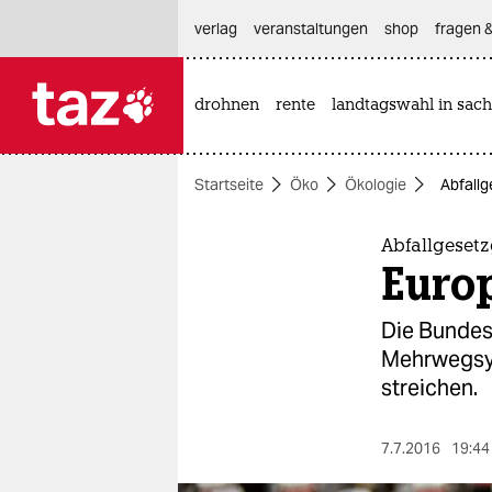
hautnavigation anspringen
hauptinhalt anspringen
footer anspringen
verlag
veranstaltungen
shop
fragen &
drohnen
rente
landtagswahl in sach

taz zahl ich
taz zahl ich
Startseite
Öko
Ökologie
Abfall
themen
politik
Abfallgeset
Euro
öko
Die Bundesr
gesellschaft
Mehrwegsys
streichen.
kultur
sport
7.7.2016
19:44