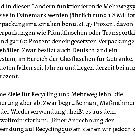
d in diesen Ländern funktionierende Mehrwegs
eise in Dänemark werden jährlich rund 1,8 Milli
packungsmaterialien benutzt, 47 Prozent davon 
packungen wie Pfandflaschen oder Transportkis
ind gar 60 Prozent der eingesetzten Verpackung
älter. Zwar besitzt auch Deutschland ein
tem, im Bereich der Glasflaschen für Getränke.
ten fallen seit Jahren und liegen derzeit bei nu
rozent.
 Ziele für Recycling und Mehrweg lehnt die
ierung aber ab. Zwar begrüße man „Maßnahmen
der Wiederverwendung“, heißt es aus dem
eltministerium. „Einer Anrechnung der
endung auf Recyclingquoten stehen wir jedoch k