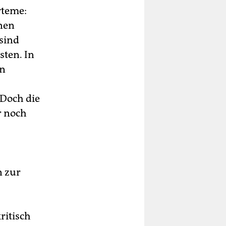
yteme:
onen
sind
ten. In
en
 Doch die
r noch
 zur
ritisch