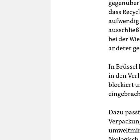
gegenüber“
dass Recyc
aufwendig s
ausschließl
bei der Wi
anderer ge
In Brüssel
in den Ver
blockiert 
eingebrach
Dazu passt,
Verpackun
umweltmini
ökologisch