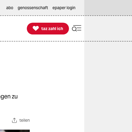
abo
genossenschaft
epaper login

taz zahl ich
taz zahl ich
ngen zu
teilen