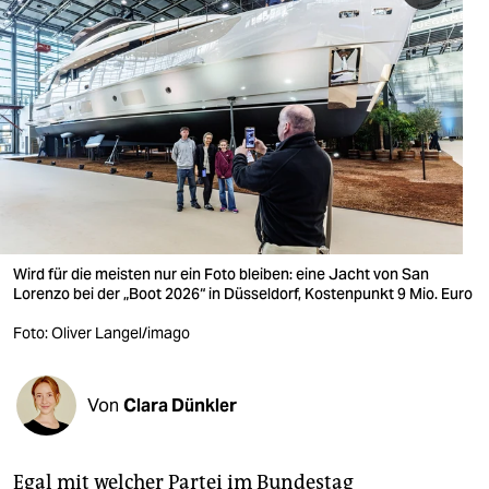
berlin
nord
wahrheit
verlag
verlag
veranstaltungen
Wird für die meisten nur ein Foto bleiben: eine Jacht von San
shop
Lorenzo bei der „Boot 2026“ in Düsseldorf, Kostenpunkt 9 Mio. Euro
fragen & hilfe
Foto: Oliver Langel/imago
unterstützen
Von
Clara Dünkler
abo
genossenschaft
Egal mit welcher Partei im Bundestag