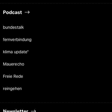
Podcast
bundestalk
fernverbindung
klima update°
Mauerecho
Freie Rede
reingehen
Newsletter