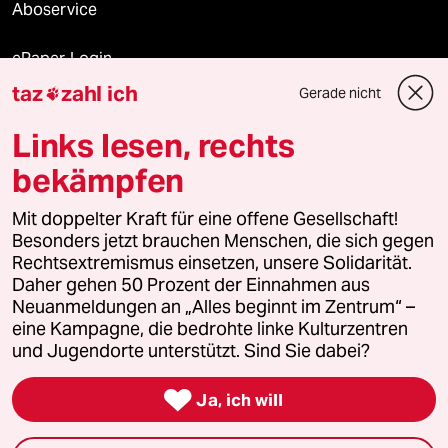
Aboservice
ePaper Login
taz
zahl ich
Gerade nicht

Downloads für Abonnierende
Links lesen, rechts
bekämpfen
© 2026 taz Verlags und Vertriebs GmbH
Mit doppelter Kraft für eine offene Gesellschaft!
Alle Rechte vorbehalten. Bei rechtlichen Fragen oder für Genehmigungen
wenden Sie sich bitte an
lizenzen@taz.de
Besonders jetzt brauchen Menschen, die sich gegen
Rechtsextremismus einsetzen, unsere Solidarität.
Daher gehen 50 Prozent der Einnahmen aus
Feedback
Redaktionsstatut
Kommune-Richtlinien
KI-
Neuanmeldungen an „Alles beginnt im Zentrum“ –
eine Kampagne, die bedrohte linke Kulturzentren
Leitlinie
Informant
Datenschutz
Impressum
AGB
und Jugendorte unterstützt. Sind Sie dabei?
Seitenwende
Einwilligungen widerrufen (Ads)

Ja, ich will