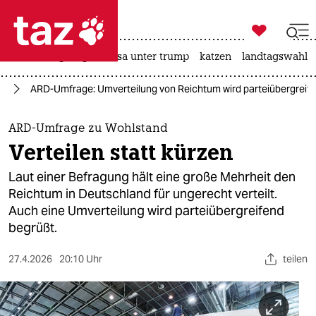

taz zahl ich
hitze
bergsteigen
usa unter trump
katzen
landtagswahl i

taz zahl ich
nd
ARD-Umfrage: Umverteilung von Reichtum wird parteiübergreif
taz zahl ich
themen
ARD-Umfrage zu Wohlstand
Verteilen statt kürzen
politik
Laut einer Befragung hält eine große Mehrheit den
öko
Reichtum in Deutschland für ungerecht verteilt.
Auch eine Umverteilung wird parteiübergreifend
gesellschaft
begrüßt.
kultur
27.4.2026
20:10 Uhr
teilen
sport