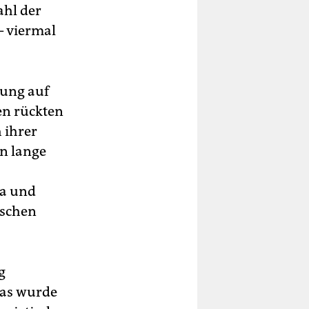
ahl der
– viermal
rung auf
en rückten
 ihrer
n lange
pa und
ischen
g
pas wurde