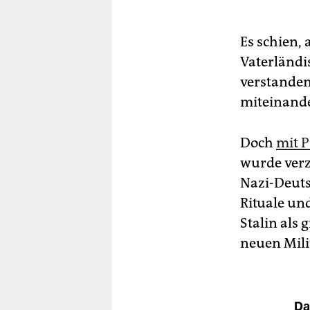
Es schien,
Vaterländi
verstanden
miteinand
Doch
mit P
wurde verz
Nazi-Deuts
Rituale un
Stalin als 
neuen Mili
Da