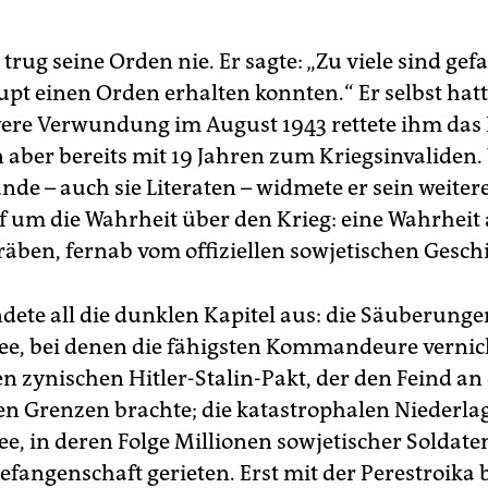
trug seine Orden nie. Er sagte: „Zu viele sind gefa
upt einen Orden erhalten konnten.“ Er selbst hatt
were Verwundung im August 1943 rettete ihm das
 aber bereits mit 19 Jahren zum Kriegsinvaliden. 
nde – auch sie Literaten – widmete er sein weiter
um die Wahrheit über den Krieg: eine Wahrheit
äben, fernab vom offiziellen sowjetischen Geschi
ndete all die dunklen Kapitel aus: die Säuberunge
e, bei denen die fähigsten Kommandeure vernic
n zynischen Hitler-Stalin-Pakt, der den Feind an 
en Grenzen brachte; die katastrophalen Niederla
e, in deren Folge Millionen sowjetischer Soldate
efangenschaft gerieten. Erst mit der Perestroika