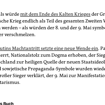
 als würde
mit dem Ende des Kalten Krieges
der G
sche Krieg endlich als Teil des gesamten Zweiten 
 werden – als würden der 8. und der 9. Mai symb
er verschmelzen.
utins Machtantritt setzte eine neue Wende ein
. P
errt, Nationalstolz zum Dogma erhoben, der Sie
chland zur heiligen Quelle der neuen Staatsideol
d sowjetische Propaganda-Symbole wurden wiede
großer Sieger verklärt, der 9. Mai zur Manifestati
tarismus.
s Buch