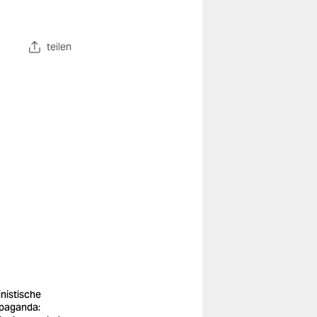
teilen
inistische
paganda: