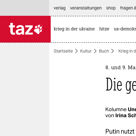
hautnavigation anspringen
hauptinhalt anspringen
footer anspringen
verlag
veranstaltungen
shop
fragen &
krieg in der ukraine
hitze
us-demokr

taz zahl ich
taz zahl ich
Startseite
Kultur
Buch
Krieg in 
themen
politik
8. und 9. M
Die g
öko
gesellschaft
kultur
Kolumne
Un
von
Irina S
sport
Putin nutzt