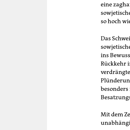
eine zagha
sowjetisch
so hoch wie
Das Schwei
sowjetisc
ins Bewuss
Rückkehr i
verdrängte
Plünderung
besonders 
Besatzungs
Mit dem Ze
unabhängi