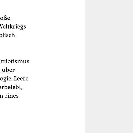
roße
Weltkriegs
olisch
atriotismus
g über
ogie. Leere
rbelebt,
on eines