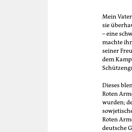
Mein Vater 
sie überha
– eine sch
machte ihn
seiner Freu
dem Kampf 
Schützengr
Dieses ble
Roten Arme
wurden; de
sowjetisch
Roten Arme
deutsche G