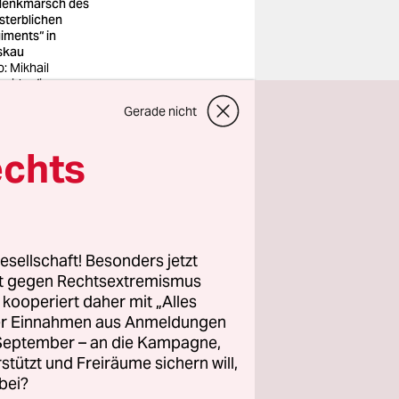
enkmarsch des
sterblichen
iments“ in
skau
o: Mikhail
aridze/imago
Gerade nicht
g der
echts
önliche
niemand
d der
hatte –
esellschaft! Besonders jetzt
g erhoben.
rt gegen Rechtsextremismus
z kooperiert daher mit „Alles
n sich an
ller Einnahmen aus Anmeldungen
. September – an die Kampagne,
 gedenken,
rstützt und Freiräume sichern will,
hon als
bei?