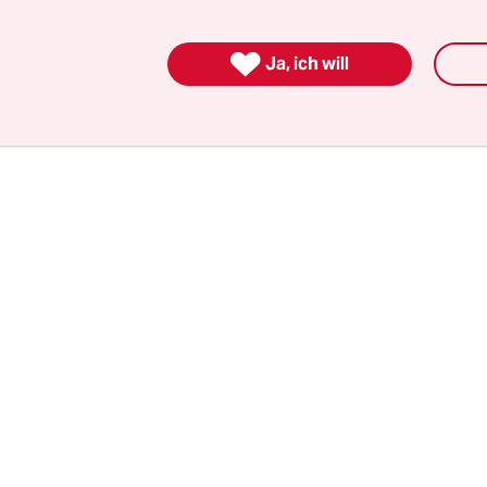
and ich: Ihr Krieg war nicht von Triumph geprägt
er, schmerzhafter Erfahrung. Sie hatten nichts g

nen Soldaten, die Nazi-Standarten zu Füßen des
Ja, ich will
 warfen, auf dessen Tribüne Stalin thronte.