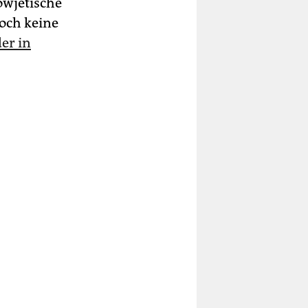
owjetische
och keine
er in