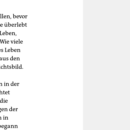
llen, bevor
e überlebt
 Leben,
Wie viele
es Leben
 aus den
chtsbild.
n in der
htet
die
gen der
n in
 begann