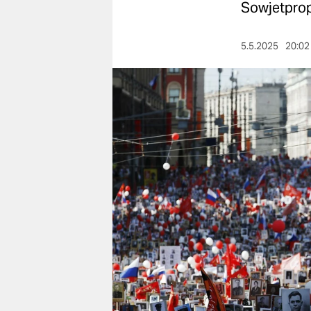
berlin
Sowjetprop
nord
5.5.2025
20:02
wahrheit
verlag
verlag
veranstaltungen
shop
fragen & hilfe
unterstützen
abo
genossenschaft