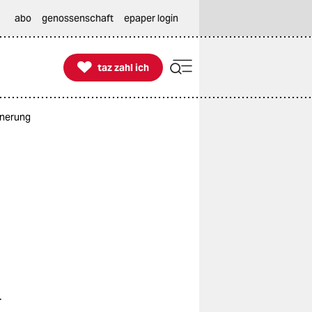
abo
genossenschaft
epaper login

taz zahl ich
taz zahl ich
nnerung
r