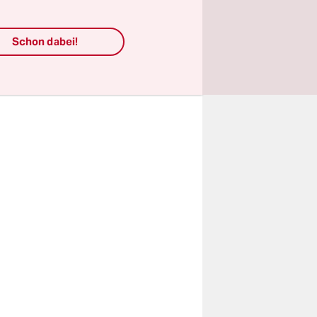
, sondern
emein mit
Schon dabei!