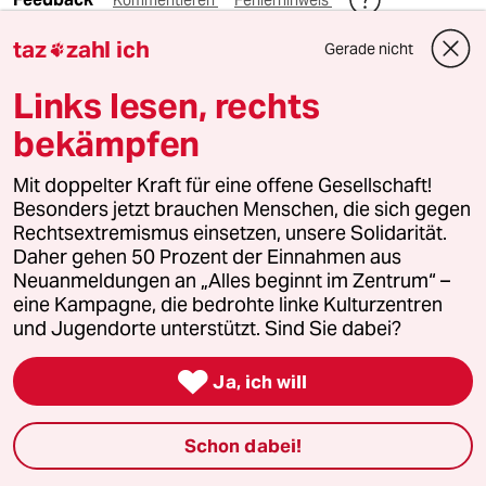
Kommentieren
Fehlerhinweis
taz
zahl ich
Diesen Artikel teilen
Gerade nicht

Links lesen, rechts
bekämpfen
Mehr zum Thema
Mit doppelter Kraft für eine offene Gesellschaft!
Besonders jetzt brauchen Menschen, die sich gegen
Rechtsextremismus einsetzen, unsere Solidarität.
Daher gehen 50 Prozent der Einnahmen aus
Neuanmeldungen an „Alles beginnt im Zentrum“ –
eine Kampagne, die bedrohte linke Kulturzentren
und Jugendorte unterstützt. Sind Sie dabei?

Ja, ich will
Schon dabei!