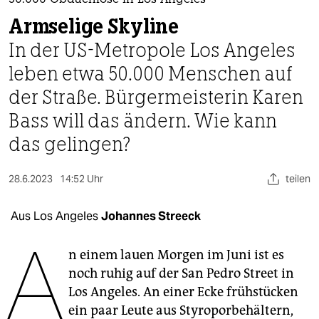
berlin
50.000 Obdachlose in Los Angeles
Armselige Skyline
nord
In der US-Metropole Los Angeles
wahrheit
leben etwa 50.000 Menschen auf
der Straße. Bürgermeisterin Karen
verlag
Bass will das ändern. Wie kann
verlag
das gelingen?
veranstaltungen
28.6.2023
14:52 Uhr
teilen
shop
fragen & hilfe
Aus Los Angeles
Johannes Streeck
A
unterstützen
n einem lauen Morgen im Juni ist es
abo
noch ruhig auf der San Pedro Street in
Los Angeles. An einer Ecke frühstücken
genossenschaft
ein paar Leute aus Styroporbehältern,