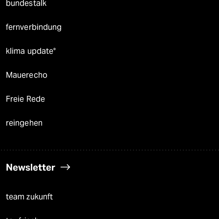
bundestalk
fernverbindung
klima update°
Mauerecho
Freie Rede
reingehen
Newsletter
team zukunft