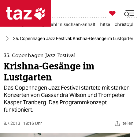

taz zahl ich
iran-krieg
landtagswahl in sachsen-anhalt
hitze
christophe

taz zahl ich
ik
35. Copenhagen Jazz Festival: Krishna-Gesänge im Lustgarten
taz zahl ich
themen
35. Copenhagen Jazz Festival
Krishna-Gesänge im
politik
Lustgarten
öko
Das Copenhagen Jazz Festival startete mit starken
Konzerten von Cassandra Wilson und Trompeter
gesellschaft
Kasper Tranberg. Das Programmkonzept
funktioniert.
kultur
sport
8.7.2013
19:16 Uhr
teilen