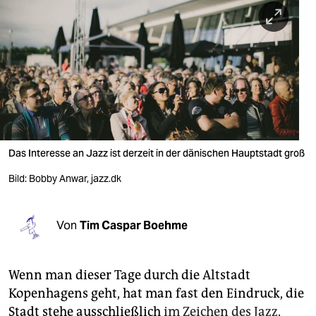
berlin
nord
wahrheit
verlag
verlag
veranstaltungen
Das Interesse an Jazz ist derzeit in der dänischen Hauptstadt groß
shop
Bild: Bobby Anwar, jazz.dk
fragen & hilfe
Von
Tim Caspar Boehme
unterstützen
abo
Wenn man dieser Tage durch die Altstadt
genossenschaft
Kopenhagens geht, hat man fast den Eindruck, die
Stadt stehe ausschließlich
im Zeichen des Jazz
.