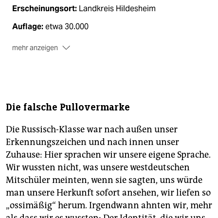
Erscheinungsort:
Landkreis Hildesheim
Auflage:
etwa 30.000
mehr anzeigen
Der größte Coup Ihrer Zeitung?
Wir sind die älteste
noch erscheinende Tageszeitung Deutschlands,
erstmals erschienen am 24. Juni 1705
Region:
Rosen und Rüben, städtisches Kulturerbe
Die falsche Pullovermarke
und Ländliches drum herum
Wohin fahren die Menschen, wenn sie etwas erleben
Die Russisch-Klasse war nach außen unser
wollen?
Jazzclub, Kulturfabrik, Theater, das gibt es in
Erkennungszeichen und nach innen unser
Hildesheim, Open-Air-Konzerte oder Volksfeste in
Zuhause: Hier sprachen wir unsere eigene Sprache.
Hannover
Wir wussten nicht, was unsere westdeutschen
Autokennzeichen:
HI
Mitschüler meinten, wenn sie sagten, uns würde
man unsere Herkunft sofort ansehen, wir liefen so
„Denk ich an Deutschland im Jahr 2020, dann“
…
„ossimäßig“ herum. Irgendwann ahnten wir, mehr
fallen mir mehr Reportagethemen ein als je zuvor. Die
Dringlichkeit des guten Erzählens ist umso höher, je