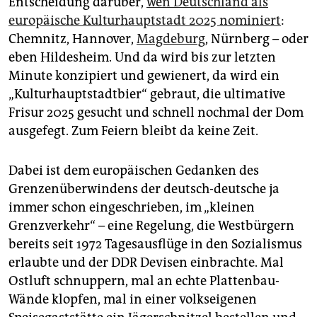
Entscheidung darüber,
wen Deutschland als
epaper login
europäische Kulturhauptstadt 2025 nominiert
:
Chemnitz, Hannover,
Magdeburg
, Nürnberg – oder
eben Hildesheim. Und da wird bis zur letzten
Minute konzipiert und gewienert, da wird ein
„Kulturhauptstadtbier“ gebraut, die ultimative
Frisur 2025 gesucht und schnell nochmal der Dom
ausgefegt. Zum Feiern bleibt da keine Zeit.
Dabei ist dem europäischen Gedanken des
Grenzenüberwindens der deutsch-deutsche ja
immer schon eingeschrieben, im „kleinen
Grenzverkehr“ – eine Regelung, die Westbürgern
bereits seit 1972 Tagesausflüge in den Sozialismus
erlaubte und der DDR Devisen einbrachte. Mal
Ostluft schnuppern, mal an echte Plattenbau-
Wände klopfen, mal in einer volkseigenen