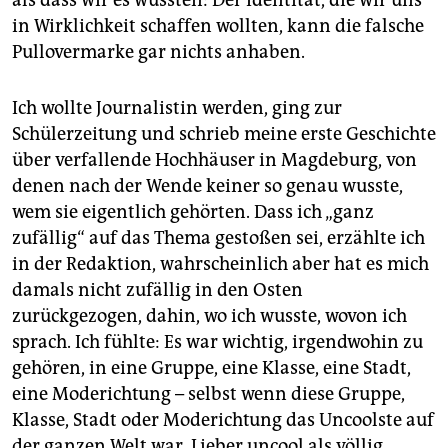
als dass wir es wussten: Der Identität, die wir uns
offensichtlicher die Meinung die Fakten dominieren
in Wirklichkeit schaffen wollten, kann die falsche
will.
Pullovermarke gar nichts anhaben.
Ich wollte Journalistin werden, ging zur
Schülerzeitung und schrieb meine erste Geschichte
über verfallende Hochhäuser in Magdeburg, von
denen nach der Wende keiner so genau wusste,
wem sie eigentlich gehörten. Dass ich „ganz
zufällig“ auf das Thema gestoßen sei, erzählte ich
in der Redaktion, wahrscheinlich aber hat es mich
damals nicht zufällig in den Osten
zurückgezogen, dahin, wo ich wusste, wovon ich
sprach. Ich fühlte: Es war wichtig, irgendwohin zu
gehören, in eine Gruppe, eine Klasse, eine Stadt,
eine Moderichtung – selbst wenn diese Gruppe,
Klasse, Stadt oder Moderichtung das Uncoolste auf
der ganzen Welt war. Lieber uncool als völlig