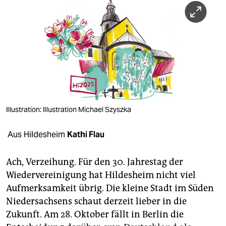
berlin
nord
wahrheit
verlag
verlag
veranstaltungen
Illustration: Illustration Michael Szyszka
shop
Aus Hildesheim
Kathi Flau
fragen & hilfe
Ach, Verzeihung. Für den 30. Jahrestag der
unterstützen
Wiedervereinigung hat Hildesheim nicht viel
Aufmerksamkeit übrig. Die kleine Stadt im Süden
abo
Niedersachsens schaut derzeit lieber in die
genossenschaft
Zukunft. Am 28. Oktober fällt in Berlin die