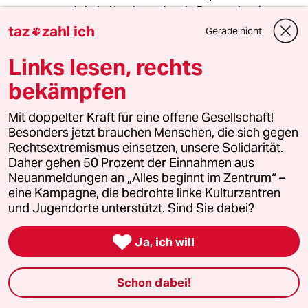
wahrheit: Krach machen in Braunschweig
taz
zahl ich
Gerade nicht

Die famose, ihrer Zeit um Jahrzehnte
vorauseilende Prog-Metal-Band Salems Law,
Links lesen, rechts
der als Gitarrist anzugehören ich die große
bekämpfen
Ehre hatte...“ - 😂 -
taz.de/die-wahrheit/!5102452/
Mit doppelter Kraft für eine offene Gesellschaft!
Ende des Vorstehenden
Besonders jetzt brauchen Menschen, die sich gegen
Rechtsextremismus einsetzen, unsere Solidarität.
& Däh tonn End -
Daher gehen 50 Prozent der Einnahmen aus
Neuanmeldungen an „Alles beginnt im Zentrum“ –
(ps Von hinten a 🏍 - Geblitzt in Peine! Welch
eine Kampagne, die bedrohte linke Kulturzentren
Hohn.
und Jugendorte unterstützt. Sind Sie dabei?
Frank hat recht: Bullen der Region!;))

Ja, ich will
meistkommentiert
Schon dabei!