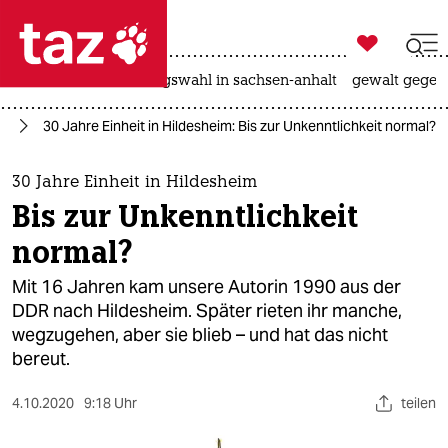

taz zahl ich
hitze
surfen
landtagswahl in sachsen-anhalt
gewalt gegen

taz zahl ich
it
30 Jahre Einheit in Hildesheim: Bis zur Unkenntlichkeit normal?
taz zahl ich
themen
30 Jahre Einheit in Hildesheim
Bis zur Unkenntlichkeit
politik
normal?
öko
Mit 16 Jahren kam unsere Autorin 1990 aus der
DDR nach Hildesheim. Später rieten ihr manche,
gesellschaft
wegzugehen, aber sie blieb – und hat das nicht
bereut.
kultur
sport
4.10.2020
9:18 Uhr
teilen