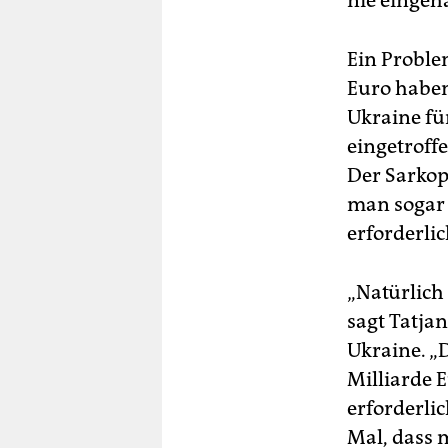
nie eingeh
Ein Proble
Euro haben
Ukraine fü
eingetroff
Der Sarkop
man sogar 
erforderli
„Natürlich
sagt Tatja
Ukraine. „
Milliarde 
erforderlic
Mal, dass 