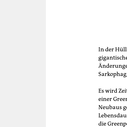
In der Hüll
gigantisch
Änderungen
Sarkophag, 
Es wird Ze
einer Green
Neubaus ge
Lebensdaue
die Greenp