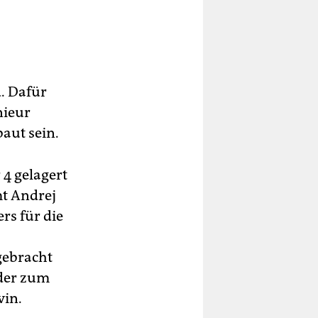
d. Dafür
nieur
aut sein.
 4 gelagert
mt Andrej
rs für die
gebracht
 der zum
vin.