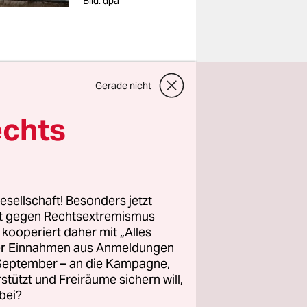
Bild: dpa
Gerade nicht
genau
echts
nn darf das
chernobyl.
Schaden
esellschaft! Besonders jetzt
ajez, die
rt gegen Rechtsextremismus
o vom
z kooperiert daher mit „Alles
ller Einnahmen aus Anmeldungen
ten- und
. September – an die Kampagne,
rstützt und Freiräume sichern will,
bei?