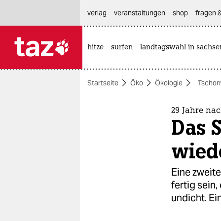
hautnavigation anspringen
hauptinhalt anspringen
footer anspringen
verlag
veranstaltungen
shop
fragen &
hitze
surfen
landtagswahl in sachse

taz zahl ich
taz zahl ich
Startseite
Öko
Ökologie
Tschor
themen
politik
29 Jahre na
Das 
öko
wied
gesellschaft
Eine zweite
kultur
fertig sein
undicht. Ei
sport