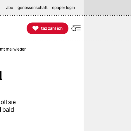
abo
genossenschaft
epaper login

taz zahl ich
taz zahl ich
mt mal wieder
l
oll sie
d bald