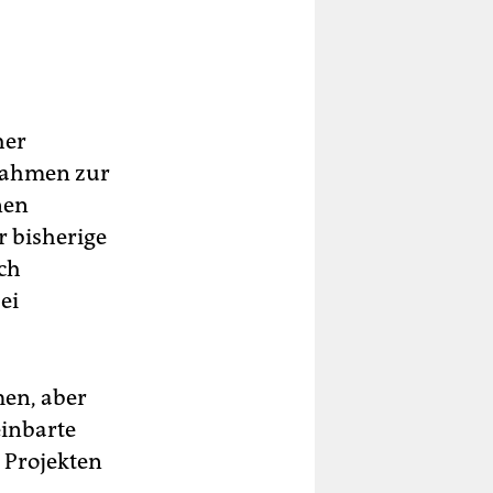
her
ßnahmen zur
nen
r bisherige
ich
ei
men, aber
einbarte
 Projekten