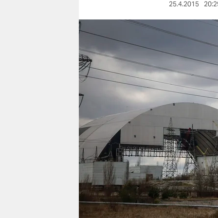
berlin
25.4.2015
20:2
nord
wahrheit
verlag
verlag
veranstaltungen
shop
fragen & hilfe
unterstützen
abo
genossenschaft