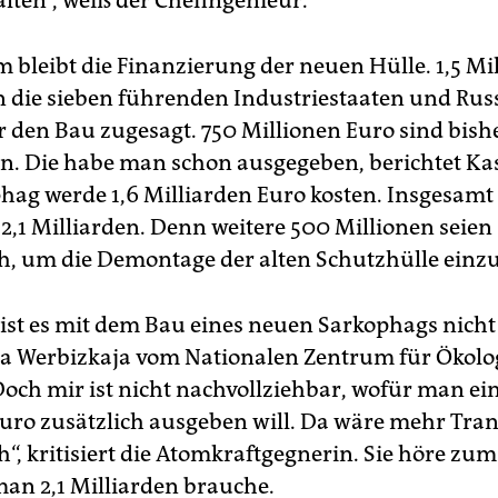
alten“, weiß der Chefingenieur.
m bleibt die Finanzierung der neuen Hülle. 1,5 Mi
 die sieben führenden Industriestaaten und Rus
r den Bau zugesagt. 750 Millionen Euro sind bish
en. Die habe man schon ausgegeben, berichtet K
hag werde 1,6 Milliarden Euro kosten. Insgesamt
2,1 Milliarden. Denn weitere 500 Millionen seien
ch, um die Demontage der alten Schutzhülle einzu
 ist es mit dem Bau eines neuen Sarkophags nicht 
na Werbizkaja vom Nationalen Zentrum für Ökolo
Doch mir ist nicht nachvollziehbar, wofür man ei
Euro zusätzlich ausgeben will. Da wäre mehr Tra
h“, kritisiert die Atomkraftgegnerin. Sie höre zum
man 2,1 Milliarden brauche.