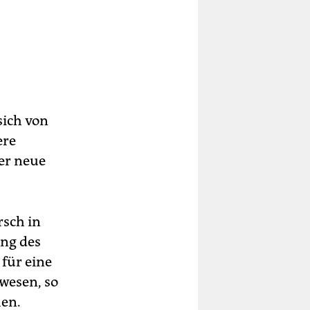
sich von
ere
er neue
rsch in
ung des
für eine
wesen, so
hen.