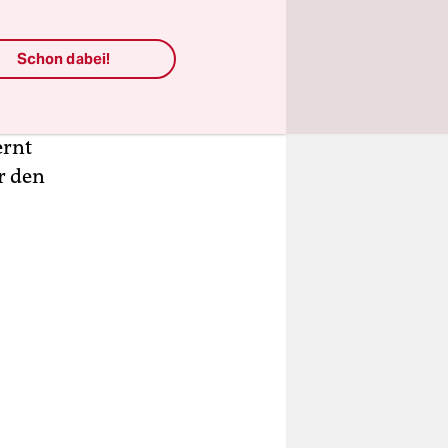
eidung
hen
as
Schon dabei!
er „Akra“,
 lang und
ernt
r den