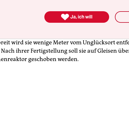
 herrscht emsiges Treiben. Frauen in orange Kl
 Straßenübergänge und Wegränder, Arbeiter ge

peisesaal, ein Bus mit Uniformierten fährt über d
Ja, ich will
ie Ameisen bewegen sich kletternde Männer an d
nförmige Schutzhülle. 108 Meter hoch, 162 Meter
breit wird sie wenige Meter vom Unglücksort entf
Nach ihrer Fertigstellung soll sie auf Gleisen übe
henreaktor geschoben werden.