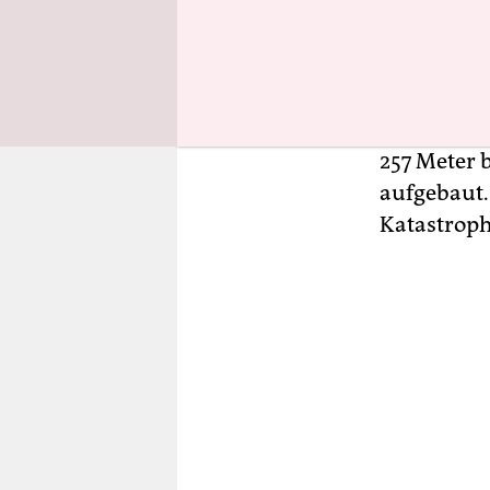
Am Reaktor
markieren
Richtung S
Gelände. W
einer boge
257 Meter 
aufgebaut. 
Katastrop