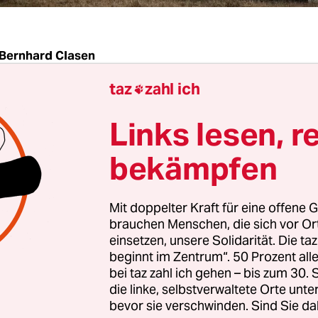
Bernhard Clasen
taz
zahl ich

OBYL
taz
| Der Milizionär lässt sich Zeit. Peinlich 
Links lesen, r
en Kofferraum des Pkws in Augenschein. Erst da
 Ort weiterfahren, den es vielleicht verflucht: Ts
bekämpfen
Krieg. Jederzeit könnten sich Saboteure in die
szone einschleusen und unserem Land riesigen 
Mit doppelter Kraft für eine offene G
begründet die Sprecherin von Energoatom, Ilona S
brauchen Menschen, die sich vor O
tsmaßnahmen. Zwanzig Minuten braucht ein Aut
einsetzen, unsere Solidarität. Die ta
beginnt im Zentrum“. 50 Prozent a
 zum Unglücksreaktor, vorbei an einsamen Fich
bei taz zahl ich gehen – bis zum 30
dern.
die linke, selbstverwaltete Orte unte
bevor sie verschwinden. Sind Sie da