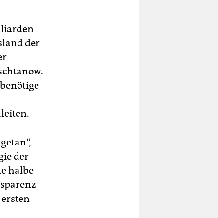
lliarden
sland der
er
aschtanow.
 benötige
leiten.
getan“,
gie der
ne halbe
nsparenz
 ersten