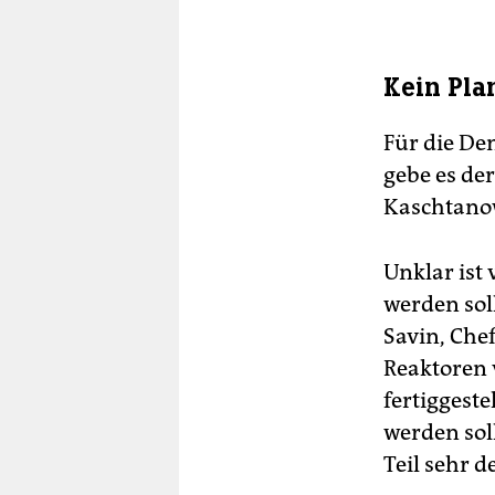
Kein Pla
Für die Dem
gebe es der
Kaschtanow
Unklar ist 
werden sol
Savin, Che
Reaktoren 
fertiggest
werden sol
Teil sehr d