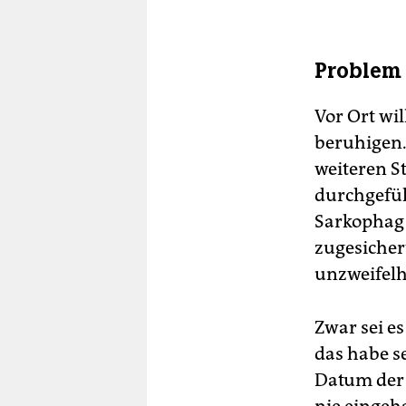
Problem 
Vor Ort wi
beruhigen.
weiteren S
durchgefüh
Sarkophag 
zugesichert
unzweifelh
Zwar sei e
das habe s
Datum der 