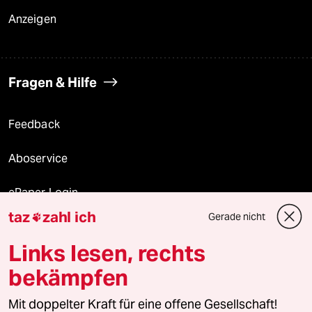
Anzeigen
Fragen & Hilfe
Feedback
Aboservice
ePaper Login
taz
zahl ich
Gerade nicht

Downloads für Abonnierende
Links lesen, rechts
bekämpfen
© 2026 taz Verlags und Vertriebs GmbH
Alle Rechte vorbehalten. Bei rechtlichen Fragen oder für Genehmigungen
Mit doppelter Kraft für eine offene Gesellschaft!