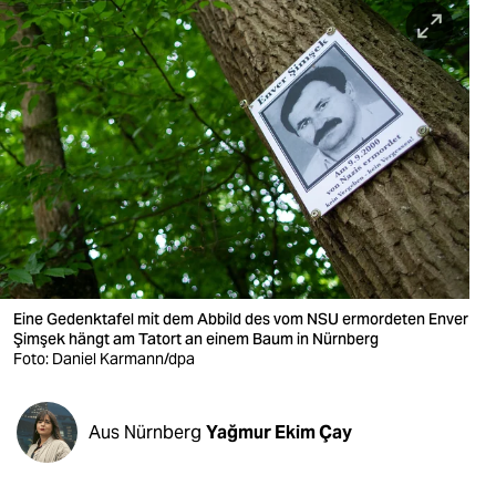
berlin
nord
wahrheit
verlag
verlag
veranstaltungen
shop
Eine Gedenktafel mit dem Abbild des vom NSU ermordeten Enver
fragen & hilfe
Şimşek hängt am Tatort an einem Baum in Nürnberg
Foto: Daniel Karmann/dpa
unterstützen
abo
Aus Nürnberg
Yağmur Ekim Çay
genossenschaft