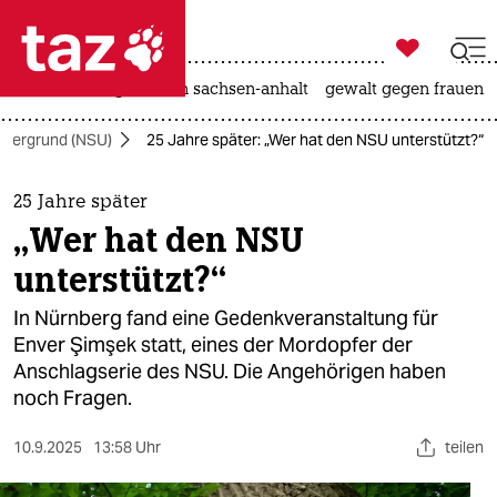

taz zahl ich
hitze
landtagswahl in sachsen-anhalt
gewalt gegen frauen

taz zahl ich
Untergrund (NSU)
25 Jahre später: „Wer hat den NSU unterstützt?“
taz zahl ich
themen
25 Jahre später
„Wer hat den NSU
politik
unterstützt?“
öko
In Nürnberg fand eine Gedenkveranstaltung für
Enver Şimşek statt, eines der Mordopfer der
gesellschaft
Anschlagserie des NSU. Die Angehörigen haben
noch Fragen.
kultur
sport
10.9.2025
13:58 Uhr
teilen