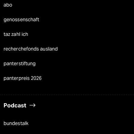
abo
genossenschaft
taz zahl ich
recherchefonds ausland
panterstiftung
panterpreis 2026
Podcast
bundestalk