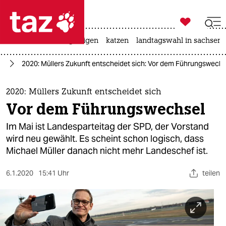

taz zahl ich
ceuta
hitze
bergsteigen
katzen
landtagswahl in sachsen-

taz zahl ich
in
2020: Müllers Zukunft entscheidet sich: Vor dem Führungswechs
taz zahl ich
themen
2020: Müllers Zukunft entscheidet sich
Vor dem Führungswechsel
politik
Im Mai ist Landesparteitag der SPD, der Vorstand
öko
wird neu gewählt. Es scheint schon logisch, dass
Michael Müller danach nicht mehr Landeschef ist.
gesellschaft
6.1.2020
15:41 Uhr
teilen
kultur
sport