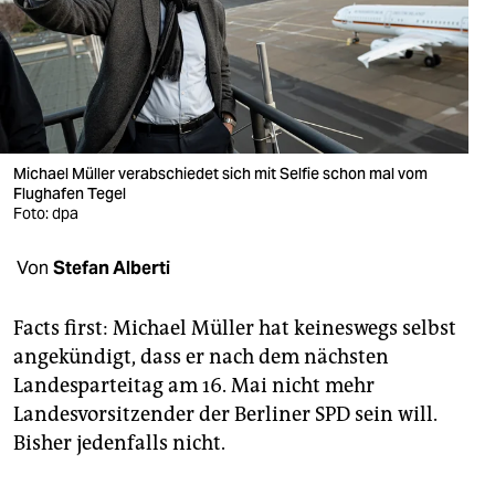
berlin
nord
wahrheit
verlag
Michael Müller verabschiedet sich mit Selfie schon mal vom
Flughafen Tegel
verlag
Foto: dpa
veranstaltungen
Von
Stefan Alberti
shop
fragen & hilfe
Facts first: Michael Müller hat keineswegs selbst
angekündigt, dass er nach dem nächsten
unterstützen
Landesparteitag am 16. Mai nicht mehr
Landesvorsitzender der Berliner SPD sein will.
abo
Bisher jedenfalls nicht.
genossenschaft