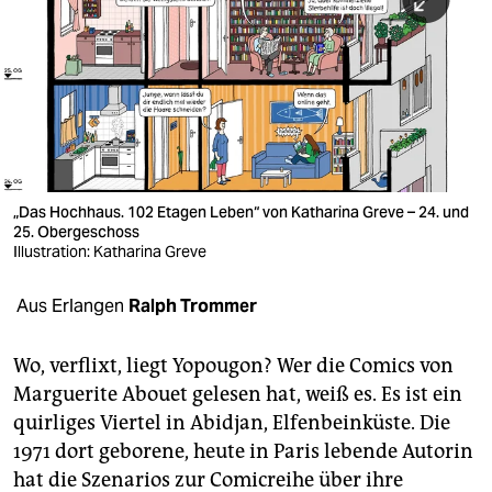
berlin
nord
wahrheit
verlag
verlag
„Das Hochhaus. 102 Etagen Leben“ von Katharina Greve – 24. und
25. Obergeschoss
veranstaltungen
Illustration: Katharina Greve
shop
Aus Erlangen
Ralph Trommer
fragen & hilfe
unterstützen
Wo, verflixt, liegt Yopougon? Wer die Comics von
Marguerite Abouet gelesen hat, weiß es. Es ist ein
abo
quirliges Viertel in Abidjan, Elfenbeinküste. Die
1971 dort geborene, heute in Paris lebende Autorin
genossenschaft
hat die Szenarios zur Comicreihe über ihre