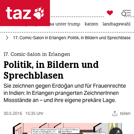

taz zahl ich
hitze
bergsteigen
usa unter trump
katzen
landtagswahl i

taz zahl ich
ch
17. Comic-Salon in Erlangen: Politik, in Bildern und Sprechblasen
taz zahl ich
themen
17. Comic-Salon in Erlangen
Politik, in Bildern und
politik
Sprechblasen
öko
Sie zeichnen gegen Erdoğan und für Frauenrechte
in Indien: In Erlangen prangerten ZeichnerInnen
gesellschaft
Missstände an – und ihre eigene prekäre Lage.
kultur
30.5.2016
15:35 Uhr
teilen
sport