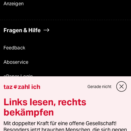
Anzeigen
Fragen & Hilfe
Feedback
Aboservice
ePaper Login
taz
zahl ich
Gerade nicht

Downloads für Abonnierende
Links lesen, rechts
bekämpfen
© 2026 taz Verlags und Vertriebs GmbH
Alle Rechte vorbehalten. Bei rechtlichen Fragen oder für Genehmigungen
Mit doppelter Kraft für eine offene Gesellschaft!
wenden Sie sich bitte an
lizenzen@taz.de
Besonders jetzt brauchen Menschen, die sich gegen