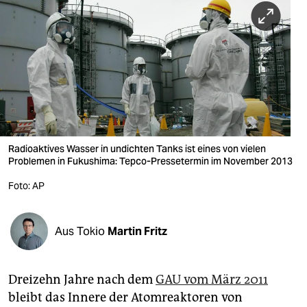
berlin
nord
wahrheit
verlag
verlag
veranstaltungen
Radioaktives Wasser in undichten Tanks ist eines von vielen
Problemen in Fukushima: Tepco-Pressetermin im November 2013
shop
Foto: AP
fragen & hilfe
unterstützen
Aus Tokio
Martin Fritz
abo
Dreizehn Jahre nach dem
GAU vom März 2011
genossenschaft
bleibt das Innere der Atomreaktoren von