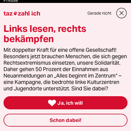
Presse
taz
zahl ich
Gerade nicht

Links lesen, rechts
Unterstützen
bekämpfen
abo
Mit doppelter Kraft für eine offene Gesellschaft!
Besonders jetzt brauchen Menschen, die sich gegen
genossenschaft
Rechtsextremismus einsetzen, unsere Solidarität.
Daher gehen 50 Prozent der Einnahmen aus
taz zahl ich
Neuanmeldungen an „Alles beginnt im Zentrum“ –
eine Kampagne, die bedrohte linke Kulturzentren
recherchefonds ausland
und Jugendorte unterstützt. Sind Sie dabei?

panterstiftung
Ja, ich will
panterpreis 2026
Schon dabei!