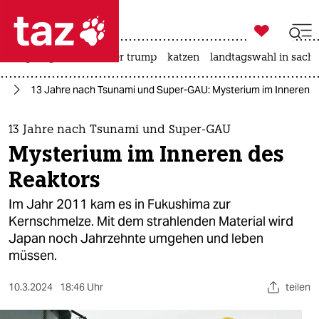

taz zahl ich
bergsteigen
usa unter trump
katzen
landtagswahl in sachs

taz zahl ich
ft
13 Jahre nach Tsunami und Super-GAU: Mysterium im Inneren d
taz zahl ich
themen
13 Jahre nach Tsunami und Super-GAU
Mysterium im Inneren des
politik
Reaktors
öko
Im Jahr 2011 kam es in Fukushima zur
Kernschmelze. Mit dem strahlenden Material wird
gesellschaft
Japan noch Jahrzehnte umgehen und leben
müssen.
kultur
sport
10.3.2024
18:46 Uhr
teilen