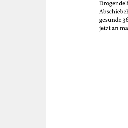
Drogendelik
Abschiebeh
gesunde 36-
jetzt an m