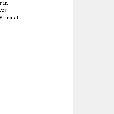
r in
vor
Er leidet