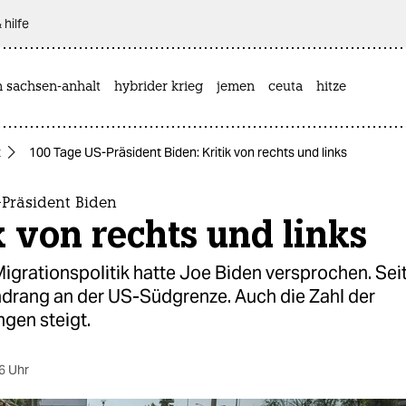
 hilfe
n sachsen-anhalt
hybrider krieg
jemen
ceuta
hitze
t
100 Tage US-Präsident Biden: Kritik von rechts und links
-Präsident Biden
k von rechts und links
igrationspolitik hatte Joe Biden versprochen. Sei
ndrang an der US-Südgrenze. Auch die Zahl der
gen steigt.
6 Uhr