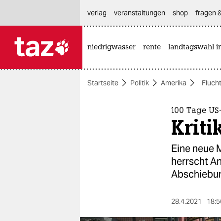
hautnavigation anspringen
hauptinhalt anspringen
footer anspringen
verlag
veranstaltungen
shop
fragen &
niedrigwasser
rente
landtagswahl i

taz zahl ich
taz zahl ich
Startseite
Politik
Amerika
Fluch
themen
politik
100 Tage US
Kriti
öko
Eine neue M
gesellschaft
herrscht A
Abschiebun
kultur
sport
28.4.2021
18:5