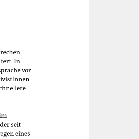
prechen
tert. In
sprache vor
ivistInnen
chnellere
rim
er seit
wegen eines