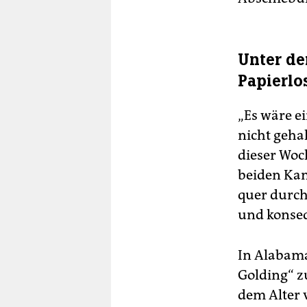
Unter de
Papierlo
„Es wäre e
nicht gehal
dieser Woch
beiden Kam
quer durch
und konse
In Alabama
Golding“ z
dem Alter 