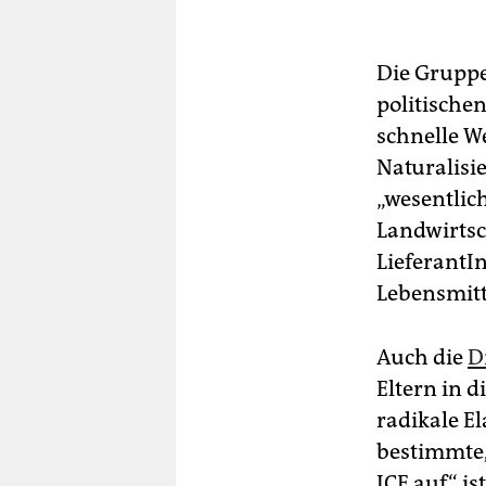
Die Gruppe
politische
schnelle We
Naturalisie
„wesentlic
Landwirtsc
LieferantI
Lebensmitt
Auch die
D
Eltern in 
radikale E
bestimmte,
ICE auf“ i