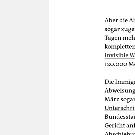
Aber die A
sogar zuge
Tagen meh
kompletten 
Invisible W
120.000 M
Die Immigr
Abweisung
März sogar
Unterschri
Bundesstaa
Gericht an
Abschiebu