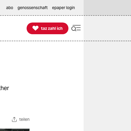
abo
genossenschaft
epaper login

taz zahl ich
taz zahl ich
ther
teilen