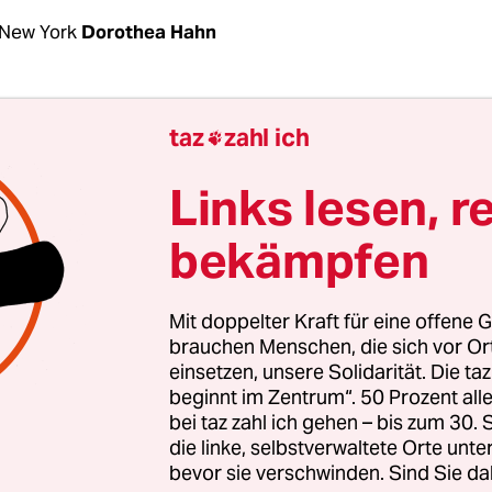
New York
Dorothea Hahn
hiebestopp in seinen ersten 100 Tagen im Amt ha
taz
zahl ich

kündigt, als er am 20. Januar als neuer US.Präsid
 einzog. Nach vier Jahren Trump mit Muslim-
Links lesen, r
rboten und Familientrennung an der Südgrenze r
bekämpfen
en erleichtert.
idens erste 100 Tage
vorbei, und tatsächlich habe
Mit doppelter Kraft für eine offene G
al in der Washingtoner
Einwanderungspolitik
ge
brauchen Menschen, die sich vor O
einsetzen, unsere Solidarität. Die ta
„Illegalen“ ist nun von „undokumentierten Nicht-
beginnt im Zentrum“. 50 Prozent a
 Flüchtlinge müssen nicht mehr auf der Südseite
bei taz zahl ich gehen – bis zum 30
tscheidung über ihren Antrag in den USA warten. 
die linke, selbstverwaltete Orte unte
steht die „Bekämpfung der Grundursachen“ im
bevor sie verschwinden. Sind Sie da