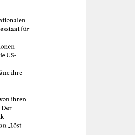
ationalen
esstaat für
lionen
ie US-
äne ihre
 von ihren
. Der
ik
an „Löst