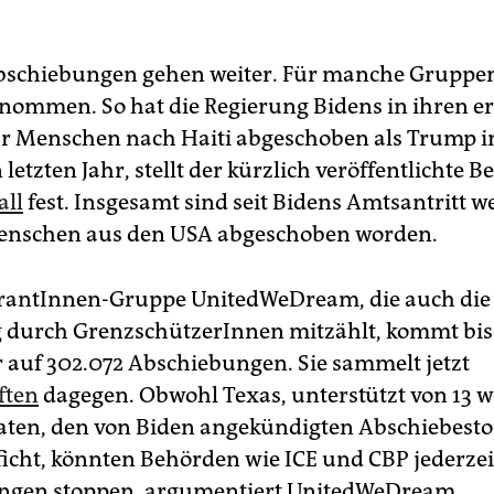
bschiebungen gehen weiter. Für manche Gruppen
nommen. So hat die Regierung Bidens in ihren er
r Menschen nach Haiti abgeschoben als Trump 
letzten Jahr, stellt der kürzlich veröffentlichte B
all
fest. Insgesamt sind seit Bidens Amtsantritt w
enschen aus den USA abgeschoben worden.
antInnen-Gruppe UnitedWeDream, die auch die 
 durch GrenzschützerInnen mitzählt, kommt bis
 auf 302.072 Abschiebungen. Sie sammelt jetzt
ften
dagegen. Obwohl Texas, unterstützt von 13 w
ten, den von Biden angekündigten Abschiebesto
ficht, könnten Behörden wie ICE und CBP jederzei
ngen stoppen, argumentiert UnitedWeDream.