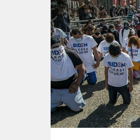
berlin
nord
wahrheit
verlag
verlag
veranstaltungen
shop
fragen & hilfe
unterstützen
abo
genossenschaft