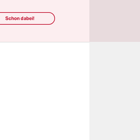
rere
 (CBP), von
Schon dabei!
inisterium