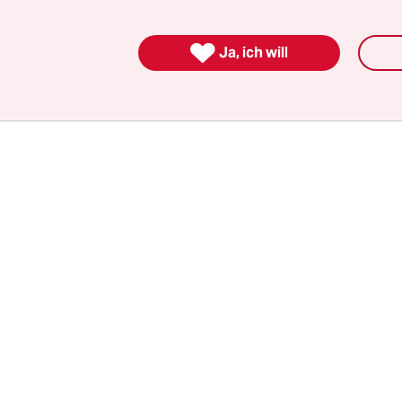
d. Und statt weißer Nationalisten hat Biden meh
d Bürgerrechtler für die Spitzen von Grenzschutz

Ja, ich will
ungs- und Zollbehörde (ICE) und Heimatschutzm
Security) ausgewählt.