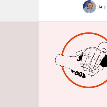
epaper login
Aus 
Einen Absc
Biden ange
Weiße Haus
Einreiseve
AktivistInn
Jetzt sind
B
und Person
Statt von 
die Runde.
auf die En
Mauerbau 