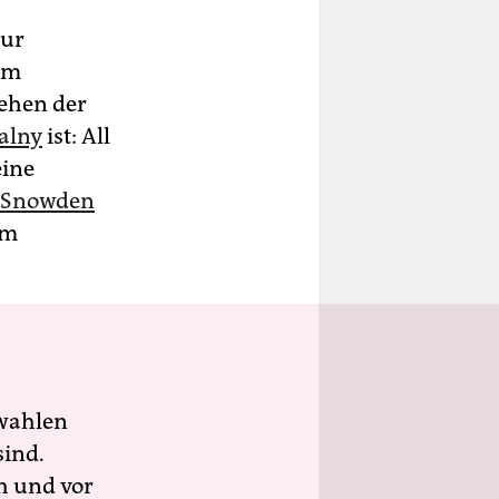
zur
um
ehen der
alny
ist: All
eine
 Snowden
em
wahlen
sind.
h und vor