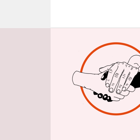
epaper login
D
er
Pr
gi
Demokratis
ambitioni
sein Team 
Teil bereit
Sie werden
gerade auc