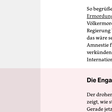
So begrüße
Ermordung 
Völkermord
Regierung 
das wäre s
Amnestie f
verkünden,
Internation
Die Enga
Der drohe
zeigt, wie
Gerade jet