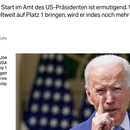
Start im Amt des US-Präsidenten ist ermutigend. W
tweit auf Platz 1 bringen, wird er indes noch mehr 
 Uhr
 Joe
 USA
tz 1
ngen
drew
k/ap