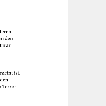
teren
 um den
t nur
meint ist,
 den
n Terror