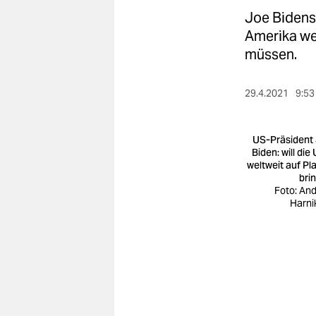
berlin
Joe Bidens 
nord
Amerika wel
müssen.
wahrheit
verlag
29.4.2021
9:53
verlag
US-Präsident
veranstaltungen
Biden: will die
weltweit auf Pla
bri
shop
Foto: An
Harni
fragen & hilfe
unterstützen
abo
genossenschaft