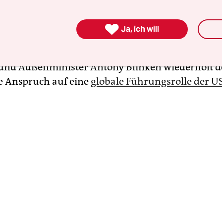
lügen befreit haben. Außenpolitisch ist das Bek
nistration zum Multilateralismus und die – bis

Ja, ich will
teilweise – Rückkehr der USA in entsprechende
en und Verträge zu begrüßen. Dabei irritiert alle
und Außenminister Antony Blinken wiederholt d
e Anspruch auf eine
globale Führungsrolle der U