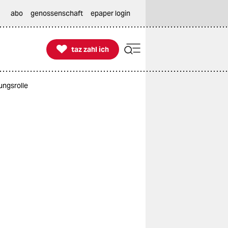
abo
genossenschaft
epaper login

taz zahl ich
taz zahl ich
ungsrolle