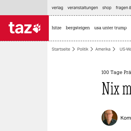
hautnavigation anspringen
hauptinhalt anspringen
footer anspringen
verlag
veranstaltungen
shop
fragen &
hitze
bergsteigen
usa unter trump

taz zahl ich
taz zahl ich
Startseite
Politik
Amerika
US-Wa
themen
politik
100 Tage Prä
öko
Nix m
gesellschaft
kultur
Kom
sport