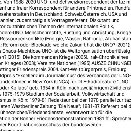
te. Von 1988-2020 UNO- und Schweizkorrespondent der taz m
Genf und freier Korrespondent für andere Printmedien, Rundfu
nsehanstalten in Deutschland, Schweiz,Österreich, USA und
annien; zudem tätig als Vortragsreferent, Diskutant und
r zu zahlreichen Themen der internationalen Politik,
ndere:UNO, Menschenrechte, Rüstung und Abrüstung, Kriege
Ressourcenkonflikte (Energie, Wasser, Nahrung), Afghanistan.
 Reform oder Blockade-welche Zukunft hat die UNO? (2021);
s Chaos-Machtlose UNO-ist die Weltorganisation überflüssig
n? (2015), Die kommenden Kriege (2005), Irak-Chronik eines
en Krieges (2003); Vereinte Nationen (1995) AUSZEICHNUNGE
ttinger Friedenspreis 2004:Kant-Weltbürgerpreis, Freiburg
ldpreis "Excellenz im Journalismus" des Verbandes der UNO-
ondentInnen in New York (UNCA) für DLF-Radiofeature "UNO:
der Kollaps" geb. 1954 in Köln, nach zweijährigem Zivildienst
 1975-1979 Studium der Sozialarbeit, Volkswirtschaft und
smus in Köln; 1979-81 Redakteur bei der 1978 parallel zur taz
ten Westberliner Zeitung "Die Neue"; 1981-87 Referent bei 
ühnezeichen/Friedensdienste, verantwortlich für die
ation der Bonner Friedensdemonstrationen 1981 ff.; Spreche
ner Koordinationsausschuss der bundesweiten
sbewegung.