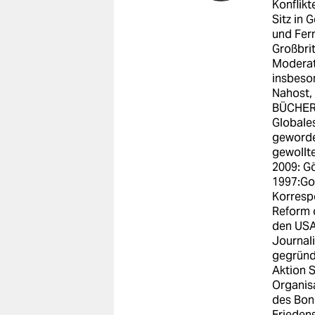
Konflik
Sitz in 
und Fer
Großbrit
Moderato
insbeso
Nahost, 
BÜCHER:
Globale
geworde
gewollt
2009: Gö
1997:Go
Korresp
Reform o
den USA
Journali
gegründe
Aktion S
Organis
des Bon
Frieden