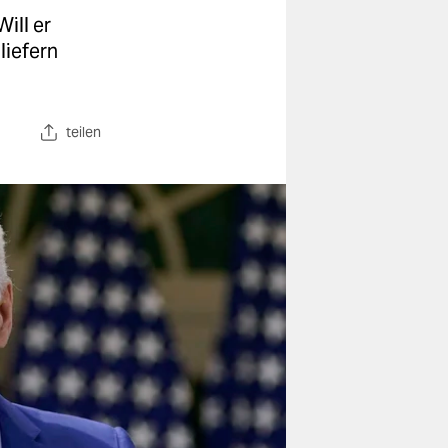
ill er
liefern
teilen