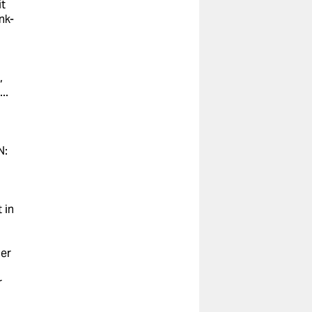
it
nk-
,
..
N:
 in
der
r