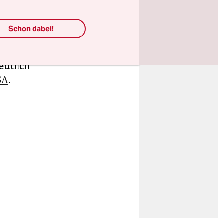
enntnis der
lang
Schon dabei!
rdings der
eutlich
SA
.