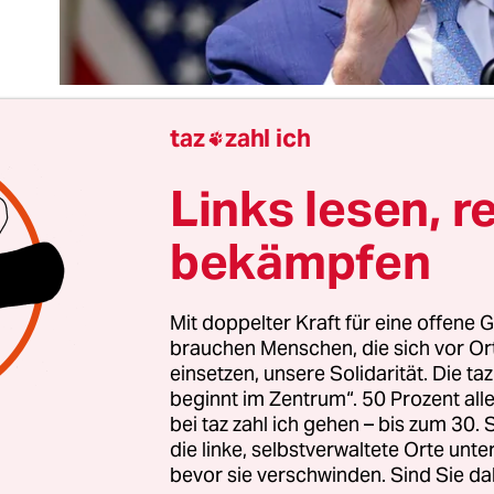
taz
zahl ich

Links lesen, r
Kurswechsel nach der dunklen Trump-Epoche, de
äsident Joe Biden
schon im Wahlkampf angekündig
bekämpfen
ng vielen Linken innerhalb und außerhalb der
chen Partei mit gutem Grund nicht weit genug. 
erten innenpolitischen Reformmaßnahmen, die 
Mit doppelter Kraft für eine offene G
brauchen Menschen, die sich vor O
in ihren
ersten 100 Tagen im Amt
konkretisiert 
einsetzen, unsere Solidarität. Die ta
s eingeleitet haben, sind ein großer Fortschritt.
beginnt im Zentrum“. 50 Prozent a
bei taz zahl ich gehen – bis zum 30
die linke, selbstverwaltete Orte unte
 sich zum Wohl aller Menschen in den USA auswi
bevor sie verschwinden. Sind Sie da
h jener, die sich noch immer nicht von Trumps