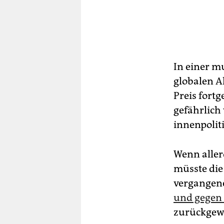
In einer m
globalen Ak
Preis fort
gefährlich
innenpolit
Wenn aller
müsste die
vergangene
und gegen 
zurückgew