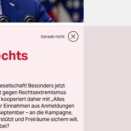
Gerade nicht
echts
n US-
t hatte,
Doch die
Biden und
esellschaft! Besonders jetzt
rt gegen Rechtsextremismus
und zum
z kooperiert daher mit „Alles
ller Einnahmen aus Anmeldungen
. September – an die Kampagne,
rstützt und Freiräume sichern will,
rken,
bei?