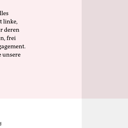
lles
 linke,
ür deren
n, frei
ngagement.
e unsere
d