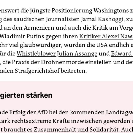
nswert die jüngste Positionierung Washingtons 
des saudischen Journalisten Jamal Kashoggi
, z
 an den Armeniern und auch die Kritik am Vorg
Wladimir Putins gegen ihren
Kritiker Alexei Naw
ehr viel glaubwürdiger, würden die USA endlich 
ür die
Whistleblower Julian Assange
und
Edward
 die Praxis der Drohnenmorde einstellen und d
alen Strafgerichtshof beitreten.
gierten stärken
nde Erfolg der AfD bei den kommenden Landtags
 stark rechtsextreme Kräfte inzwischen geworden 
zt braucht es Zusammenhalt und Solidarität. Auc