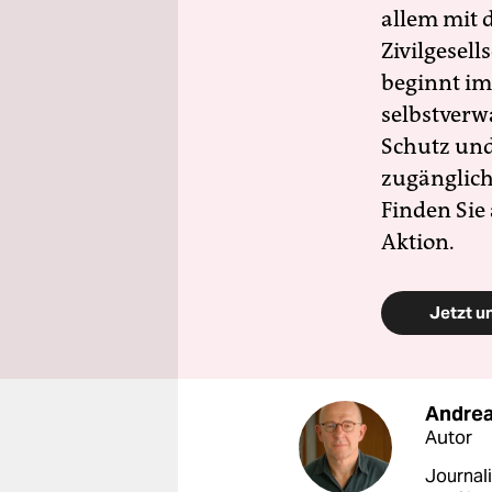
allem mit d
Zivilgesell
beginnt im
selbstverw
Schutz und 
zugänglich
Finden Sie
Aktion.
Jetzt u
Andre
Autor
Journali