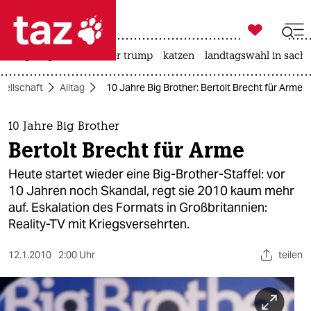

taz zahl ich
bergsteigen
usa unter trump
katzen
landtagswahl in sachs

taz zahl ich
sellschaft
Alltag
10 Jahre Big Brother: Bertolt Brecht für Arme
taz zahl ich
themen
10 Jahre Big Brother
Bertolt Brecht für Arme
politik
Heute startet wieder eine Big-Brother-Staffel: vor
öko
10 Jahren noch Skandal, regt sie 2010 kaum mehr
auf. Eskalation des Formats in Großbritannien:
gesellschaft
Reality-TV mit Kriegsversehrten.
kultur
12.1.2010
2:00 Uhr
teilen
sport