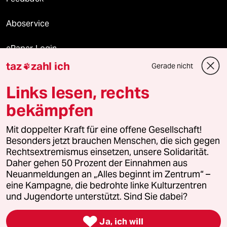
Aboservice
ePaper Login
taz
zahl ich
Gerade nicht

Downloads für Abonnierende
Links lesen, rechts
bekämpfen
© 2026 taz Verlags und Vertriebs GmbH
Alle Rechte vorbehalten. Bei rechtlichen Fragen oder für Genehmigungen
Mit doppelter Kraft für eine offene Gesellschaft!
wenden Sie sich bitte an
lizenzen@taz.de
Besonders jetzt brauchen Menschen, die sich gegen
Rechtsextremismus einsetzen, unsere Solidarität.
Daher gehen 50 Prozent der Einnahmen aus
Feedback
Redaktionsstatut
Kommune-Richtlinien
KI-
Neuanmeldungen an „Alles beginnt im Zentrum“ –
eine Kampagne, die bedrohte linke Kulturzentren
Leitlinie
Informant
Datenschutz
Impressum
AGB
und Jugendorte unterstützt. Sind Sie dabei?
Seitenwende
Einwilligungen widerrufen (Ads)

Ja, ich will