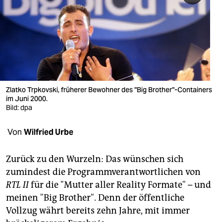
berlin
nord
wahrheit
verlag
verlag
Zlatko Trpkovski, früherer Bewohner des "Big Brother"-Containers
im Juni 2000.
veranstaltungen
Bild: dpa
shop
Von
Wilfried Urbe
fragen & hilfe
Zurück zu den Wurzeln: Das wünschen sich
unterstützen
zumindest die Programmverantwortlichen von
RTL II
für die "Mutter aller Reality Formate" – und
abo
meinen "Big Brother". Denn der öffentliche
genossenschaft
Vollzug währt bereits zehn Jahre, mit immer