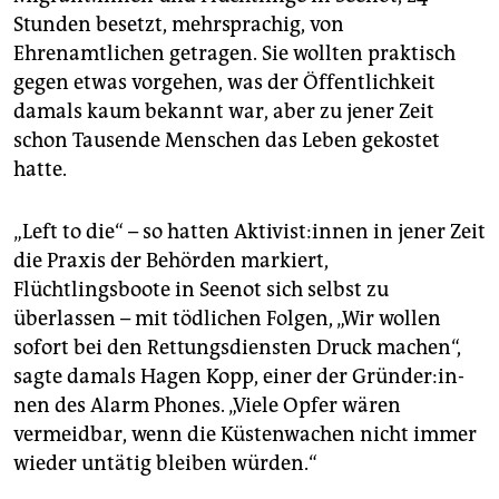
epaper login
Stunden besetzt, mehrsprachig, von
Ehrenamtlichen getragen. Sie wollten praktisch
gegen etwas vorgehen, was der Öffentlichkeit
damals kaum bekannt war, aber zu jener Zeit
schon Tausende Menschen das Leben gekostet
hatte.
„Left to die“ – so hatten Ak­ti­vis­t:in­nen in jener Zeit
die Praxis der Behörden markiert,
Flüchtlingsboote in Seenot sich selbst zu
überlassen – mit tödlichen Folgen, „Wir wollen
sofort bei den Rettungsdiensten Druck machen“,
sagte damals Hagen Kopp, einer der Grün­de­r:in­
nen des Alarm Phones. „Viele Opfer wären
vermeidbar, wenn die Küstenwachen nicht immer
wieder untätig bleiben würden.“