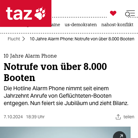

taz zahl ich
hitze
krieg in der ukraine
us-demokraten
nahost-konflikt

taz zahl ich
Flucht
10 Jahre Alarm Phone: Notrufe von über 8.000 Booten
taz zahl ich
themen
10 Jahre Alarm Phone
Notrufe von über 8.000
politik
Booten
öko
Die Hotline Alarm Phone nimmt seit einem
Jahrzehnt Anrufe von Geflüchteten-Booten
gesellschaft
entgegen. Nun feiert sie Jubiläum und zieht Bilanz.
kultur
7.10.2024
18:39 Uhr
teilen
sport