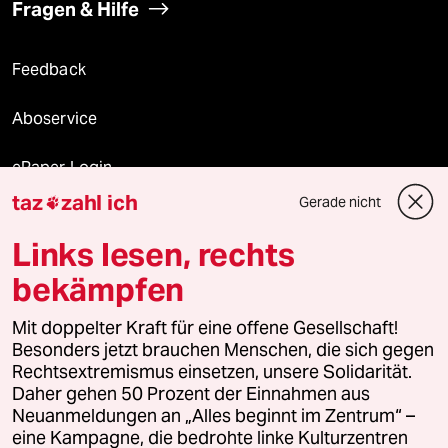
Fragen & Hilfe
Feedback
Aboservice
ePaper Login
taz
zahl ich
Gerade nicht

Downloads für Abonnierende
Links lesen, rechts
bekämpfen
© 2026 taz Verlags und Vertriebs GmbH
Alle Rechte vorbehalten. Bei rechtlichen Fragen oder für Genehmigungen
Mit doppelter Kraft für eine offene Gesellschaft!
wenden Sie sich bitte an
lizenzen@taz.de
Besonders jetzt brauchen Menschen, die sich gegen
Rechtsextremismus einsetzen, unsere Solidarität.
Daher gehen 50 Prozent der Einnahmen aus
Feedback
Redaktionsstatut
Kommune-Richtlinien
KI-
Neuanmeldungen an „Alles beginnt im Zentrum“ –
eine Kampagne, die bedrohte linke Kulturzentren