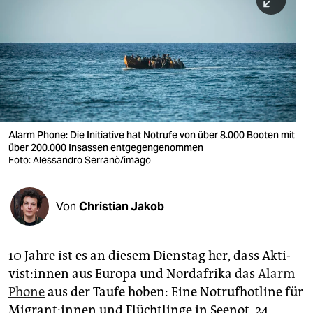
berlin
nord
wahrheit
verlag
verlag
Alarm Phone: Die Initiative hat Notrufe von über 8.000 Booten mit
über 200.000 Insassen entgegengenommen
veranstaltungen
Foto: Alessandro Serranò/imago
shop
fragen & hilfe
Von
Christian Jakob
unterstützen
10 Jahre ist es an diesem Dienstag her, dass Ak­ti­
abo
vis­t:in­nen aus Europa und Nordafrika das
Alarm
genossenschaft
Phone
aus der Taufe hoben: Eine Notrufhotline für
Mi­gra­nt:in­nen und Flüchtlinge in Seenot, 24