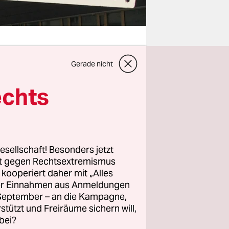
Gerade nicht
die alte
echts
köllner
 etwas
an etwas
esellschaft! Besonders jetzt
rt gegen Rechtsextremismus
ie
z kooperiert daher mit „Alles
 die
ller Einnahmen aus Anmeldungen
n sich laut
. September – an die Kampagne,
rstützt und Freiräume sichern will,
e den aus
bei?