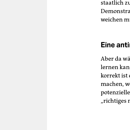
staatlich z
Demonstrat
weichen mü
Eine ant
Aber da wä
lernen kan
korrekt ist
machen, we
potenziell
„richtiges