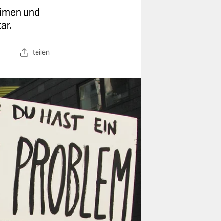
limen und
ar.
teilen