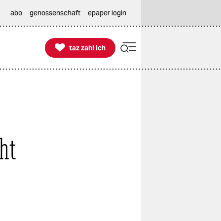
abo
genossenschaft
epaper login

taz zahl ich
taz zahl ich
ht