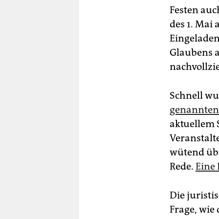
Festen auc
des 1. Mai
Eingeladen
Glaubens a
nachvollzi
Schnell wur
genannten 
aktuellem 
Veranstalte
wütend übe
Rede.
Eine 
Die juristi
Frage, wie