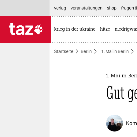
hautnavigation anspringen
hauptinhalt anspringen
footer anspringen
verlag
veranstaltungen
shop
fragen &
krieg in der ukraine
hitze
niedrigwa

taz zahl ich
taz zahl ich
Startseite
Berlin
1. Mai in Berlin
themen
politik
1. Mai in Ber
öko
Gut g
gesellschaft
kultur
Kom
sport