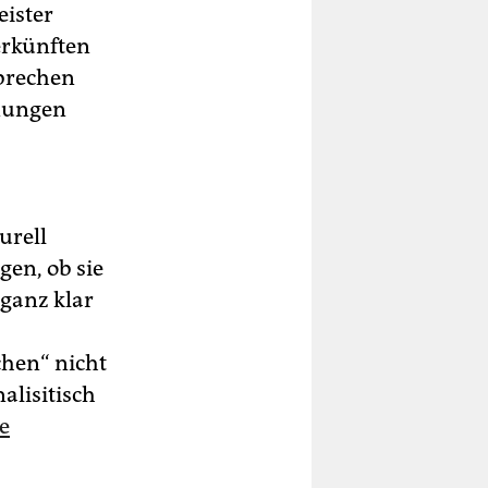
eister
erkünften
nbrechen
anungen
urell
gen, ob sie
 ganz klar
chen“ nicht
alisitisch
e