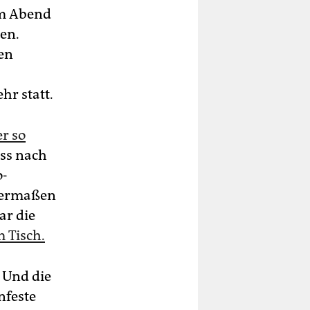
am Abend
den.
en
hr statt.
r so
uss nach
o-
chermaßen
ar die
 Tisch.
. Und die
nfeste