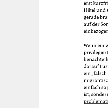
erst kurzf
Hikel und 
gerade bra
auf der So
einbezoge
Wenn ein w
privilegier
benachteil
darauf Lus
ein „falsc
migrantisc
einfach so
ist, sonde
problemat