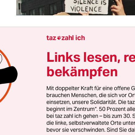
taz
zahl ich

 gedacht ist nicht immer gut gemacht – wer kennt 
Links lesen, r
oskel nicht?! Bei Christian Berg, Sprecher des Neu
zirksbürgermeisters Martin Hikel (SPD), klingt es
bekämpfen
enn man nichts macht, ist es falsch, und wenn m
es auch falsch.“
Mit doppelter Kraft für eine offene G
brauchen Menschen, die sich vor O
t sich auf Bestrebungen des Bezirks, etwas für d
einsetzen, unsere Solidarität. Die ta
ten Menschen muslimischen Glaubens zu machen,
beginnt im Zentrum“. 50 Prozent a
t vielen Jahren in Deutschland leben. Diese fühlte
bei taz zahl ich gehen – bis zum 30
die linke, selbstverwaltete Orte unte
hen, besonders angesichts all der Solidarität, di
bevor sie verschwinden. Sind Sie da
e flüchtenden Menschen – zumindest jenen mit