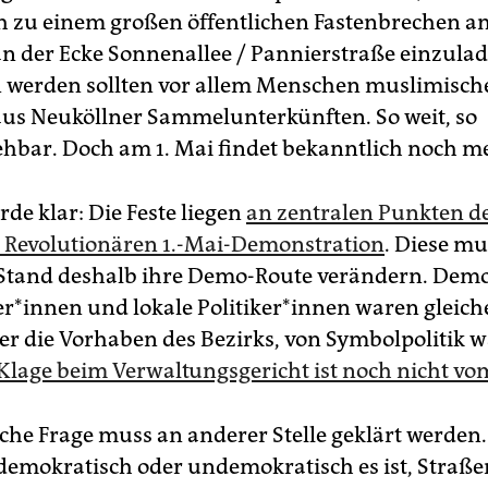
h zu einem großen öffentlichen Fastenbrechen 
 an der Ecke Sonnenallee / Pannierstraße einzula
 werden sollten vor allem Menschen muslimisch
us Neuköllner Sammelunterkünften. So weit, so
ehbar. Doch am 1. Mai findet bekanntlich noch me
de klar: Die Feste liegen
an zentralen Punkten de
Revolutionären 1.-Mai-Demonstration
. Diese m
Stand deshalb ihre Demo-Route verändern. Dem
r*innen und lokale Po­li­ti­ke­r*in­nen waren glei
r die Vorhaben des Bezirks, von Symbolpolitik w
Klage beim Verwaltungsgericht ist noch nicht vom
sche Frage muss an anderer Stelle geklärt werden
 demokratisch oder undemokratisch es ist, Straße