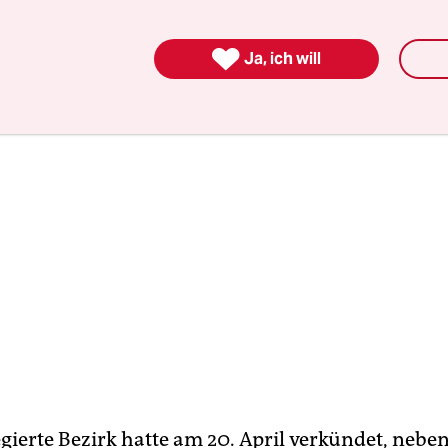
em Pass – derzeit widerfährt.

Ja, ich will
gierte Bezirk hatte am 20. April verkündet, neben