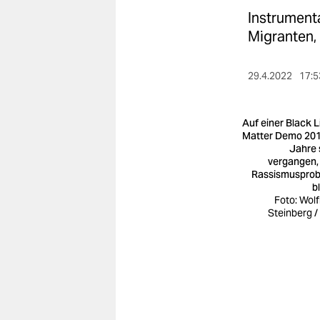
berlin
Instrumenta
nord
Migranten,
wahrheit
29.4.2022
17:5
verlag
Auf einer Black L
verlag
Matter Demo 201
Jahre 
veranstaltungen
vergangen,
Rassismuspro
shop
b
Foto: Wol
fragen & hilfe
Steinberg /
unterstützen
abo
genossenschaft