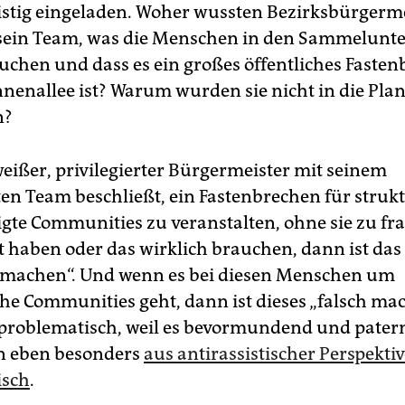
ristig eingeladen. Woher wussten Bezirksbürgerm
sein Team, was die Menschen in den Sammelunt
uchen und dass es ein großes öffentliches Faste
nnenallee ist? Warum wurden sie nicht in die Pl
n?
eißer, privilegierter Bürgermeister mit seinem
ten Team beschließt, ein Fastenbrechen für strukt
igte Communities zu veranstalten, ohne sie zu fra
t haben oder das wirklich brauchen, dann ist das
h machen“. Und wenn es bei diesen Menschen um
he Communities geht, dann ist dieses „falsch ma
 problematisch, weil es bevormundend und patern
rn eben besonders
aus antirassistischer Perspektiv
isch
.