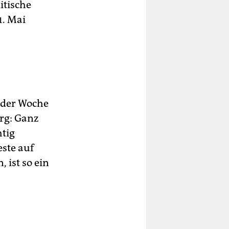
itische
1. Mai
s der Woche
erg: Ganz
htig
ste auf
ist so ein