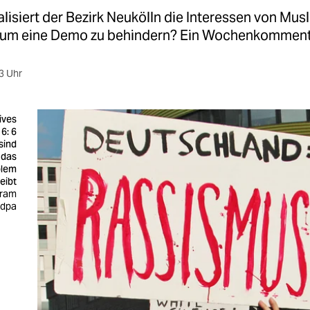
lisiert der Bezirk Neukölln die Interessen von Mus
 um eine Demo zu behindern? Ein Wochenkomment
3 Uhr
ives
6: 6
sind
 das
blem
leibt
fram
 dpa