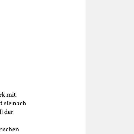
rk mit
d sie nach
ll der
enschen