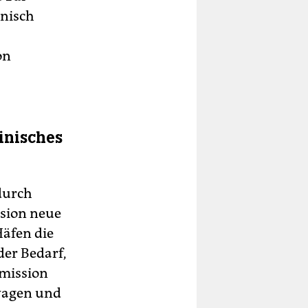
inisch
on
inisches
durch
ssion neue
Häfen die
der Bedarf,
mmission
twagen und