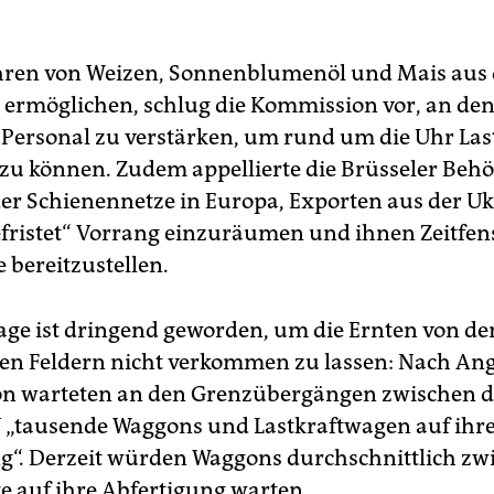
.
ren von Weizen, Sonnenblumenöl und Mais aus 
 ermöglichen, schlug die Kommission vor, an de
 Personal zu verstärken, um rund um die Uhr La
 zu können. Zudem appellierte die Brüsseler Behö
der Schienennetze in Europa, Exporten aus der U
befristet“ Vorrang einzuräumen und ihnen Zeitfen
 bereitzustellen.
age ist dringend geworden, um die Ernten von de
en Feldern nicht verkommen zu lassen: Nach An
n warteten an den Grenzübergängen zwischen d
 „tausende Waggons und Lastkraftwagen auf ihr
g“. Derzeit würden Waggons durchschnittlich zw
e auf ihre Abfertigung warten.