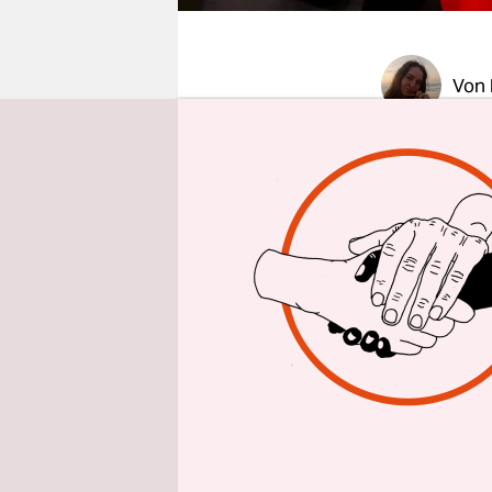
epaper login
Von
Bundeswe
Deutsch
Die Bundes
kriegsverl
Spezialflu
mit mehr a
wie die De
Ukrainer u
Rzeszow – 
Bord gen