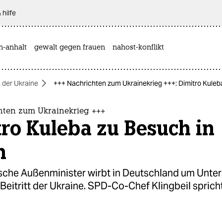
 hilfe
n-anhalt
gewalt gegen frauen
nahost-konflikt
n der Ukraine
+++ Nachrichten zum Ukrainekrieg +++: Dimitro Kuleba
hten zum Ukrainekrieg +++
ro Kuleba zu Besuch in
n
ische Außenminister wirbt in Deutschland um Unte
Beitritt der Ukraine. SPD-Co-Chef Klingbeil spricht