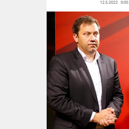
berlin
12.5.2022
9:05
nord
wahrheit
verlag
verlag
veranstaltungen
shop
fragen & hilfe
unterstützen
abo
genossenschaft