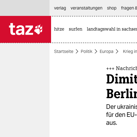
hautnavigation anspringen
hauptinhalt anspringen
footer anspringen
verlag
veranstaltungen
shop
fragen &
hitze
surfen
landtagswahl in sachse

taz zahl ich
taz zahl ich
Startseite
Politik
Europa
Krieg i
themen
politik
+++ Nachric
Dimit
öko
Berli
gesellschaft
Der ukrain
kultur
für den EU-
aus.
sport