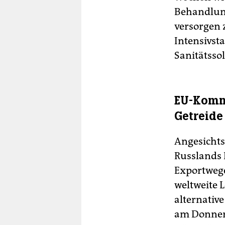
Behandlung
versorgen 
Intensivsta
Sanitätsso
EU-Kommi
Getreide
Angesichts
Russlands 
Exportwege
weltweite 
alternativ
am Donners