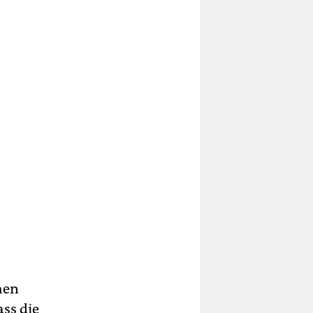
hen
ass die