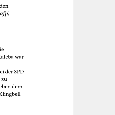
rden
(afp)
ie
Kuleba war
ei der SPD-
i zu
 neben dem
Klingbeil