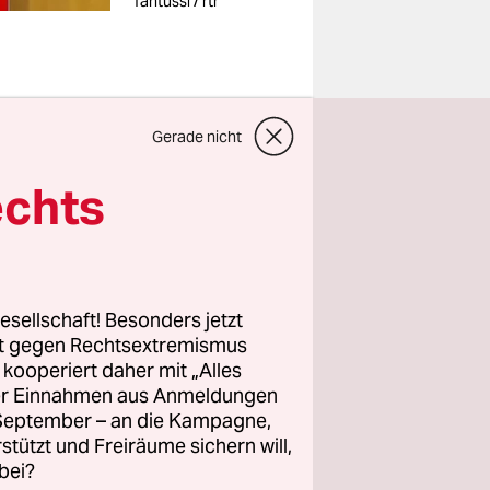
Tantussi / rtr
Gerade nicht
h
echts
cht. Das
esellschaft! Besonders jetzt
nnerstag
rt gegen Rechtsextremismus
kfurt/Main,
z kooperiert daher mit „Alles
 die
ller Einnahmen aus Anmeldungen
. September – an die Kampagne,
he Stadt
rstützt und Freiräume sichern will,
tfernt – an
bei?