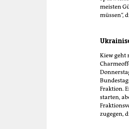
meisten G
müssen“, d
Ukrainis
Kiew geht 
Charmeoffe
Donnerstag
Bundestags
Fraktion. E
starten, a
Fraktionsv
zugegen, di