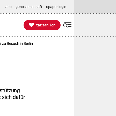
abo
genossenschaft
epaper login

taz zahl ich
taz zahl ich
 zu Besuch in Berlin
rstützung
 sich dafür